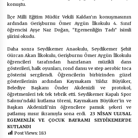
konuştu.
İlçe Milli Eğitim Müdür Vekili Kaldan’ın konuşmasının
ardından Gerişburnu Ömer Aygün İlkokulu 4. Sınıf
öğrencisi Ayşe Naz Doğan, “Egemenliğin Tadı” isimli
şiirini okudu.
Daha sonra Seydikemer Anaokulu, Seydikemer Şehit
Gürcan Akan İlkokulu, Gerişburnu Ömer Aygün İlkokulu
öğrencileri tarafından hazırlanan müzikli dans
gösterileri, halk oyunları, rond dansı ve step aerobic toca
gösterisi sergilendi. Öğrencilerin birbirinden güzel
gösterilerinin ardından Kaymakam Yıldız Büyüker,
Belediye Başkanı Önder Akdenizli ve protokol,
öğretmenleri tek tek tebrik etti. Seydikemer Kapalı Spor
Salonu’ndaki kutlama töreni, Kaymakam Büyüker’in ve
Başkan Akdenizli’nin öğrencilere pamuk şekeri ve
patlamış mısır ikramıyla sona erdi.
23 NİSAN ULUSAL
EGEMENLİK VE ÇOCUK BAYRAMI SEYDİKEMER’DE
KUTLANDI
Post Views:
183