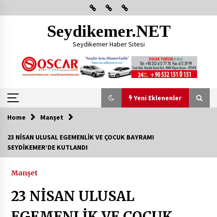
Skip
to
content
Seydikemer.NET
Seydikemer Haber Sitesi
Yeni Eklenenler
Home
Manşet
Yeni Eklenenler
23 NİSAN ULUSAL EGEMENLİK VE ÇOCUK BAYRAMI
SEYDİKEMER’DE KUTLANDI
Başkan Aras Yatırımları Yerinde İnceledi
2 ay ago
Manşet
23 NİSAN ULUSAL
CHP FETHİYE’DEN “ÜYE BULUŞMASI” ETKİNLİĞİ
2 ay ago
EGEMENLİK VE ÇOCUK