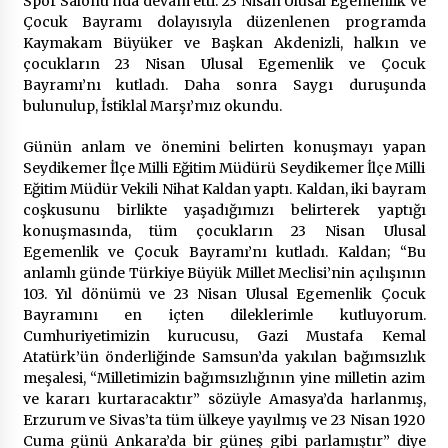
Spor Salonu’nda devam etti. 23 Nisan Ulusal Egemenlik ve
Çocuk Bayramı dolayısıyla düzenlenen programda
Kaymakam Büyüker ve Başkan Akdenizli, halkın ve
çocukların 23 Nisan Ulusal Egemenlik ve Çocuk
Bayramı’nı kutladı. Daha sonra Saygı duruşunda
bulunulup, İstiklal Marşı’mız okundu.
Günün anlam ve önemini belirten konuşmayı yapan
Seydikemer İlçe Milli Eğitim Müdürü Seydikemer İlçe Milli
Eğitim Müdür Vekili Nihat Kaldan yaptı. Kaldan, iki bayram
coşkusunu birlikte yaşadığımızı belirterek yaptığı
konuşmasında, tüm çocukların 23 Nisan Ulusal
Egemenlik ve Çocuk Bayramı’nı kutladı. Kaldan; “Bu
anlamlı günde Türkiye Büyük Millet Meclisi’nin açılışının
103. Yıl dönümü ve 23 Nisan Ulusal Egemenlik Çocuk
Bayramını en içten dileklerimle kutluyorum.
Cumhuriyetimizin kurucusu, Gazi Mustafa Kemal
Atatürk’ün önderliğinde Samsun’da yakılan bağımsızlık
meşalesi, “Milletimizin bağımsızlığının yine milletin azim
ve kararı kurtaracaktır” sözüyle Amasya’da harlanmış,
Erzurum ve Sivas’ta tüm ülkeye yayılmış ve 23 Nisan 1920
Cuma günü Ankara’da bir güneş gibi parlamıştır” diye