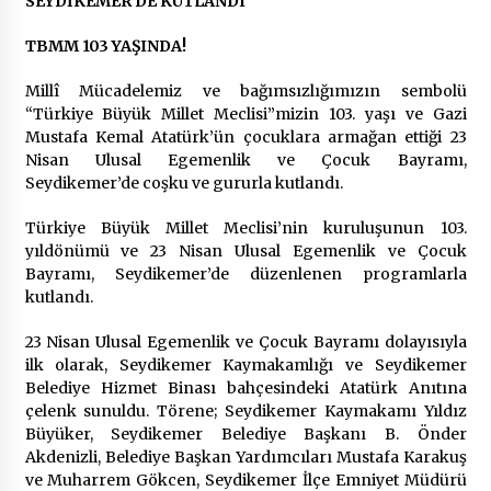
SEYDİKEMER’DE KUTLANDI
2 ay ago
TBMM 103 YAŞINDA!
Saadet Partisi Ziyaretlere Devam Ediyor
4 ay ago
Millî Mücadelemiz ve bağımsızlığımızın sembolü
“Türkiye Büyük Millet Meclisi”mizin 103. yaşı ve Gazi
Mustafa Kemal Atatürk’ün çocuklara armağan ettiği 23
Nisan Ulusal Egemenlik ve Çocuk Bayramı,
Başkan Aras “Bizler Günü Kurtaran Değil, Yarını
Kuran İşler İçin Çalışacağız”
Seydikemer’de coşku ve gururla kutlandı.
9 ay ago
Türkiye Büyük Millet Meclisi’nin kuruluşunun 103.
yıldönümü ve 23 Nisan Ulusal Egemenlik ve Çocuk
Seydikemer Belediye Meclisi Ekim Ayı
Bayramı, Seydikemer’de düzenlenen programlarla
Toplantısı Yapıldı
kutlandı.
2 yıl ago
23 Nisan Ulusal Egemenlik ve Çocuk Bayramı dolayısıyla
“Hiç Kimse Kaçak Yapım Legalleşecek Ümidinde
ilk olarak, Seydikemer Kaymakamlığı ve Seydikemer
Olmamalı”
Belediye Hizmet Binası bahçesindeki Atatürk Anıtına
2 yıl ago
çelenk sunuldu. Törene; Seydikemer Kaymakamı Yıldız
Büyüker, Seydikemer Belediye Başkanı B. Önder
Akdenizli, Belediye Başkan Yardımcıları Mustafa Karakuş
Muğla’da Çoğunluk CHP’de
ve Muharrem Gökcen, Seydikemer İlçe Emniyet Müdürü
2 yıl ago