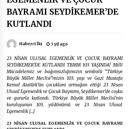
BAYRAMI SEYDİKEMER’DE
Çevre Bilinci Sahneye Taşınıyor: Çocuklardan
“Temiz Fethiye” Oyunu
KUTLANDI
2 ay ago
9 Günde 119 Acil Olaya Müdahale Edildi
Haberci İki
3 yıl ago
2 ay ago
23 NİSAN ULUSAL EGEMENLİK VE ÇOCUK BAYRAMI
SEYDİKEMER’DE KUTLANDI TBMM 103 YAŞINDA! Millî
FETHİYE BELEDİYESİ HAZİRAN AYI MECLİS
Mücadelemiz ve bağımsızlığımızın sembolü “Türkiye
TOPLANTISI GERÇEKLEŞTİRİLDİ
2 ay ago
Büyük Millet Meclisi”mizin 103. yaşı ve Gazi Mustafa
Kemal Atatürk’ün çocuklara armağan ettiği 23 Nisan
Ulusal Egemenlik ve Çocuk Bayramı, Seydikemer’de coşku
HAYIRSEVER DİNÇER AKYALI’DAN EĞİTİME
DESTEK
ve gururla kutlandı. Türkiye Büyük Millet Meclisi’nin
2 ay ago
kuruluşunun 103. yıldönümü ve 23 Nisan Ulusal
Egemenlik […]
Mobil Tekerlekli Sandalye Tamir Aracı Engelsiz
23 NİSAN ULUSAL EGEMENLİK VE ÇOCUK BAYRAMI
Muğla İçin Yollarda