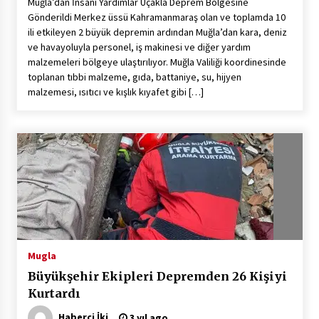
Muğla’dan İnsani Yardımlar Uçakla Deprem Bölgesine
Gönderildi Merkez üssü Kahramanmaraş olan ve toplamda 10
ili etkileyen 2 büyük depremin ardından Muğla’dan kara, deniz
ve havayoluyla personel, iş makinesi ve diğer yardım
malzemeleri bölgeye ulaştırılıyor. Muğla Valiliği koordinesinde
toplanan tıbbi malzeme, gıda, battaniye, su, hijyen
malzemesi, ısıtıcı ve kışlık kıyafet gibi […]
Mugla
Büyükşehir Ekipleri Depremden 26 Kişiyi
Kurtardı
Haberci İki
3 yıl ago