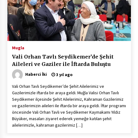
2 ay ago
Saadet Partisi Ziyaretlere Devam Ediyor
4 ay ago
Başkan Aras “Bizler Günü Kurtaran Değil, Yarını
Mugla
Kuran İşler İçin Çalışacağız”
Vali Orhan Tavlı Seydikemer’de Şehit
9 ay ago
Aileleri ve Gaziler ile İftarda Buluştu
Seydikemer Belediye Meclisi Ekim Ayı
Haberci İki
3 yıl ago
Toplantısı Yapıldı
2 yıl ago
Vali Orhan Tavlı Seydikemer’de Şehit Ailelerimiz ve
Gazilerimizle iftarda bir araya geldi. Muğla Valisi Orhan Tavlı
Seydikemer ilçesinde Şehit Ailelerimiz, Kahraman Gazilerimiz
“Hiç Kimse Kaçak Yapım Legalleşecek Ümidinde
ve gazilerimizin aileleri ile iftarda bir araya geldi. İftar programı
Olmamalı”
öncesinde Vali Orhan Tavlı ve Seydikemer Kaymakamı Yıldız
2 yıl ago
Büyüker, masaları ziyaret ederek yemeğe katılan şehit
ailelerimizle, kahraman gazilerimiz […]
Muğla’da Çoğunluk CHP’de
2 yıl ago