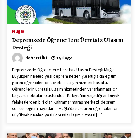
Çevre Bilinci Sahneye Taşınıyor: Çocuklardan
“Temiz Fethiye” Oyunu
2 ay ago
Mugla
Depremzede Öğrencilere Ücretsiz Ulaşım
9 Günde 119 Acil Olaya Müdahale Edildi
Desteği
2 ay ago
Haberci İki
3 yıl ago
Depremzede Öğrencilere Ücretsiz Ulaşım Desteği Muğla
FETHİYE BELEDİYESİ HAZİRAN AYI MECLİS
Büyükşehir Belediyesi deprem nedeniyle Muğla’da eğitim
TOPLANTISI GERÇEKLEŞTİRİLDİ
gören öğrenciler için ücretsiz ulaşım hizmeti başlattı.
2 ay ago
Öğrencilerin ücretsiz ulaşım hizmetinden yararlanması için
başvuru noktaları oluşturuldu. Türkiye’nin yaşadığı en büyük
HAYIRSEVER DİNÇER AKYALI’DAN EĞİTİME
felaketlerden biri olan Kahramanmaraş merkezli deprem
DESTEK
sonrası eğitim hayatlarını Muğla’da sürdüren öğrenciler için
2 ay ago
Büyükşehir Belediyesi ücretsiz ulaşım hizmeti […]
Mobil Tekerlekli Sandalye Tamir Aracı Engelsiz
Muğla İçin Yollarda