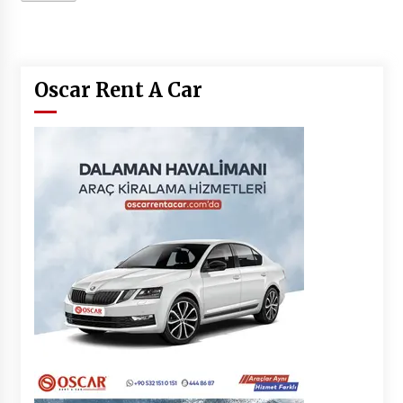
2 ay ago
Saadet Partisi Ziyaretlere Devam Ediyor
4 ay ago
Oscar Rent A Car
Başkan Aras “Bizler Günü Kurtaran Değil, Yarını
Kuran İşler İçin Çalışacağız”
9 ay ago
Seydikemer Belediye Meclisi Ekim Ayı
Toplantısı Yapıldı
2 yıl ago
“Hiç Kimse Kaçak Yapım Legalleşecek Ümidinde
Olmamalı”
2 yıl ago
Muğla’da Çoğunluk CHP’de
2 yıl ago