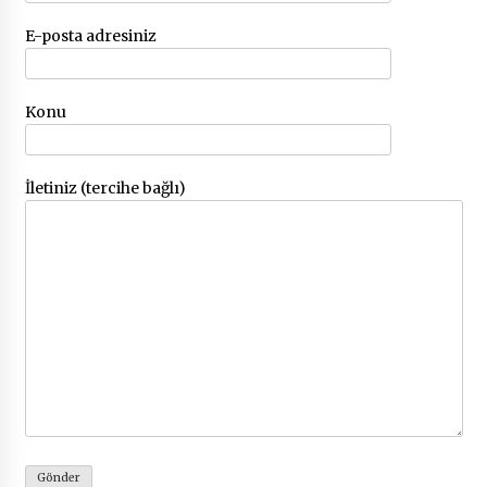
E-posta adresiniz
Çevre Bilinci Sahneye Taşınıyor: Çocuklardan
“Temiz Fethiye” Oyunu
2 ay ago
Konu
9 Günde 119 Acil Olaya Müdahale Edildi
2 ay ago
İletiniz (tercihe bağlı)
FETHİYE BELEDİYESİ HAZİRAN AYI MECLİS
TOPLANTISI GERÇEKLEŞTİRİLDİ
2 ay ago
HAYIRSEVER DİNÇER AKYALI’DAN EĞİTİME
DESTEK
2 ay ago
Mobil Tekerlekli Sandalye Tamir Aracı Engelsiz
Muğla İçin Yollarda