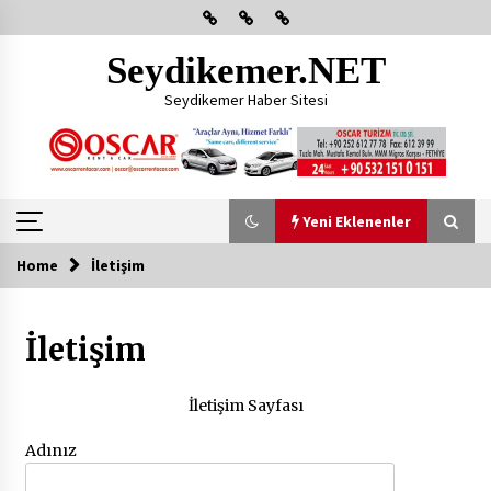
Skip
to
content
Seydikemer.NET
Seydikemer Haber Sitesi
Yeni Eklenenler
Home
İletişim
Yeni Eklenenler
İletişim
Başkan Aras Yatırımları Yerinde İnceledi
2 ay ago
İletişim Sayfası
CHP FETHİYE’DEN “ÜYE BULUŞMASI” ETKİNLİĞİ
Adınız
2 ay ago