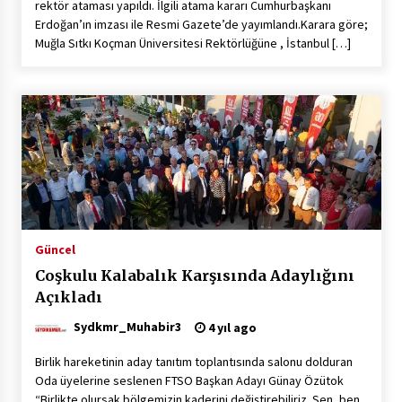
rektör ataması yapıldı. İlgili atama kararı Cumhurbaşkanı
Erdoğan’ın imzası ile Resmi Gazete’de yayımlandı.Karara göre;
Muğla Sıtkı Koçman Üniversitesi Rektörlüğüne , İstanbul […]
Güncel
Coşkulu Kalabalık Karşısında Adaylığını
Açıkladı
Sydkmr_Muhabir3
4 yıl ago
Birlik hareketinin aday tanıtım toplantısında salonu dolduran
Oda üyelerine seslenen FTSO Başkan Adayı Günay Özütok
“Birlikte olursak bölgemizin kaderini değiştirebiliriz. Sen, ben,