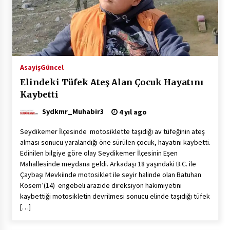
Asayiş
Güncel
Elindeki Tüfek Ateş Alan Çocuk Hayatını
Kaybetti
Sydkmr_Muhabir3
4 yıl ago
Seydikemer İlçesinde motosiklette taşıdığı av tüfeğinin ateş
alması sonucu yaralandığı öne sürülen çocuk, hayatını kaybetti.
Edinilen bilgiye göre olay Seydikemer İlçesinin Eşen
Mahallesinde meydana geldi. Arkadaşı 18 yaşındaki B.C. ile
Çaybaşı Mevkiinde motosiklet ile seyir halinde olan Batuhan
Kösem’(14) engebeli arazide direksiyon hakimiyetini
kaybettiği motosikletin devrilmesi sonucu elinde taşıdığı tüfek
[…]