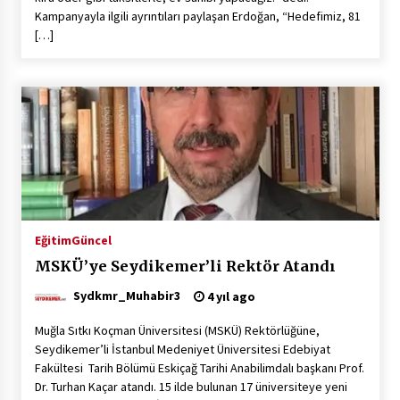
Kampanyayla ilgili ayrıntıları paylaşan Erdoğan, “Hedefimiz, 81
[…]
Eğitim
Güncel
MSKÜ’ye Seydikemer’li Rektör Atandı
Sydkmr_Muhabir3
4 yıl ago
Muğla Sıtkı Koçman Üniversitesi (MSKÜ) Rektörlüğüne,
Seydikemer’li İstanbul Medeniyet Üniversitesi Edebiyat
Fakültesi Tarih Bölümü Eskiçağ Tarihi Anabilimdalı başkanı Prof.
Dr. Turhan Kaçar atandı. 15 ilde bulunan 17 üniversiteye yeni