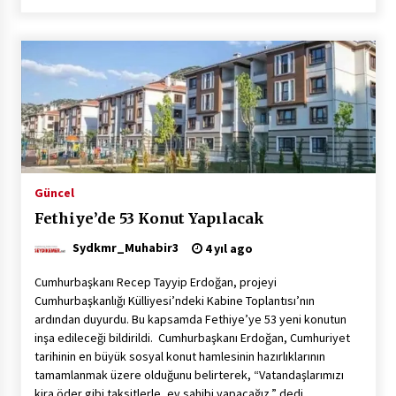
Güncel
Fethiye’de 53 Konut Yapılacak
Sydkmr_Muhabir3
4 yıl ago
Cumhurbaşkanı Recep Tayyip Erdoğan, projeyi
Cumhurbaşkanlığı Külliyesi’ndeki Kabine Toplantısı’nın
ardından duyurdu. Bu kapsamda Fethiye’ye 53 yeni konutun
inşa edileceği bildirildi. Cumhurbaşkanı Erdoğan, Cumhuriyet
tarihinin en büyük sosyal konut hamlesinin hazırlıklarının
tamamlanmak üzere olduğunu belirterek, “Vatandaşlarımızı
kira öder gibi taksitlerle, ev sahibi yapacağız.” dedi.