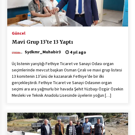
2 ay ago
Saadet Partisi Ziyaretlere Devam Ediyor
4 ay ago
Güncel
Mavi Grup 13’te 13 Yaptı
Başkan Aras “Bizler Günü Kurtaran Değil, Yarını
Kuran İşler İçin Çalışacağız”
Sydkmr_Muhabir3
4 yıl ago
9 ay ago
Üç listenin yarıştığı Fethiye Ticaret ve Sanayi Odası organ
seçimlerinde mevcut başkan Osman Çıralı ve mavi grup listesi
Seydikemer Belediye Meclisi Ekim Ayı
13 komitenin 13’ünü de kazanarak Fethiye’de bir ilki
Toplantısı Yapıldı
gerçekleştirdi. Fethiye Ticaret ve Sanayi Odasının organ
2 yıl ago
seçimi ara ara yağmurlu bir havada Şehit Yüzbaşı Özgür Özekin
Mesleki ve Teknik Anadolu Lisesinde üyelerin yoğun […]
“Hiç Kimse Kaçak Yapım Legalleşecek Ümidinde
Olmamalı”
2 yıl ago
Muğla’da Çoğunluk CHP’de
2 yıl ago