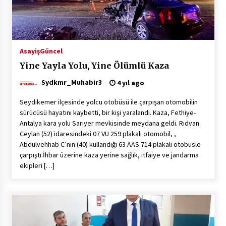
Çevre Bilinci Sahneye Taşınıyor: Çocuklardan
“Temiz Fethiye” Oyunu
2 ay ago
Asayiş
Güncel
Yine Yayla Yolu, Yine Ölümlü Kaza
9 Günde 119 Acil Olaya Müdahale Edildi
2 ay ago
Sydkmr_Muhabir3
4 yıl ago
Seydikemer ilçesinde yolcu otobüsü ile çarpışan otomobilin
sürücüsü hayatını kaybetti, bir kişi yaralandı. Kaza, Fethiye-
FETHİYE BELEDİYESİ HAZİRAN AYI MECLİS
Antalya kara yolu Sarıyer mevkisinde meydana geldi. Rıdvan
TOPLANTISI GERÇEKLEŞTİRİLDİ
Ceylan (52) idaresindeki 07 VU 259 plakalı otomobil, ,
2 ay ago
Abdülvehhab C’nin (40) kullandığı 63 AAS 714 plakalı otobüsle
çarpıştı.İhbar üzerine kaza yerine sağlık, itfaiye ve jandarma
HAYIRSEVER DİNÇER AKYALI’DAN EĞİTİME
ekipleri […]
DESTEK
2 ay ago
Mobil Tekerlekli Sandalye Tamir Aracı Engelsiz
Muğla İçin Yollarda