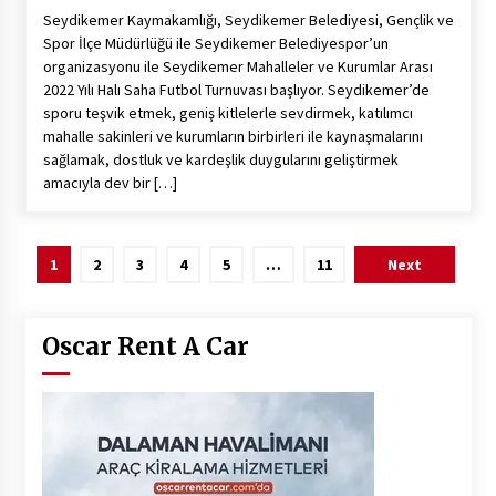
Seydikemer Kaymakamlığı, Seydikemer Belediyesi, Gençlik ve
Spor İlçe Müdürlüğü ile Seydikemer Belediyespor’un
organizasyonu ile Seydikemer Mahalleler ve Kurumlar Arası
2022 Yılı Halı Saha Futbol Turnuvası başlıyor. Seydikemer’de
sporu teşvik etmek, geniş kitlelerle sevdirmek, katılımcı
mahalle sakinleri ve kurumların birbirleri ile kaynaşmalarını
sağlamak, dostluk ve kardeşlik duygularını geliştirmek
amacıyla dev bir […]
Yazı
1
2
3
4
5
…
11
Next
sayfalaması
Oscar Rent A Car