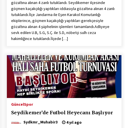
gözaltına alınan 4 zanlı tutuklandı. Seydikemer ilçesinde
göçmen kaçakçılığı yaptıkları iddiasıyla gözaltına alınan 4 zanlı
tutuklandı.İlçe Jandarma ile Eşen Karakol Komutanlığı
ekiplerince, göçmen kaçakçılığı yaptıkları gerekçesiyle
gözaltına alınan 4 şüphelinin işlemleri tamamlandı.Adliyeye
sevk edilen U.B, S.G, S.Ç. ile S.D, nöbetçi sulh ceza
hakimliğince tutuklandı.İlçede […]
Güncel
Spor
Seydikemer’de Futbol Heyecanı Başlıyor
Sydkmr_Muhabir3
4 yıl ago