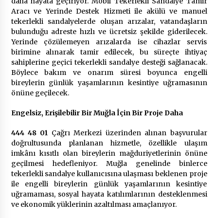
daha hayata geçiriyor. Mobil Tekerlekli Sandalye Tamir
2 ay ago
Aracı ve Yerinde Destek Hizmeti ile akülü ve manuel
tekerlekli sandalyelerde oluşan arızalar, vatandaşların
Saadet Partisi Ziyaretlere Devam Ediyor
bulunduğu adreste hızlı ve ücretsiz şekilde giderilecek.
4 ay ago
Yerinde çözülemeyen arızalarda ise cihazlar servis
birimine alınarak tamir edilecek, bu süreçte ihtiyaç
sahiplerine geçici tekerlekli sandalye desteği sağlanacak.
Başkan Aras “Bizler Günü Kurtaran Değil, Yarını
Böylece bakım ve onarım süresi boyunca engelli
Kuran İşler İçin Çalışacağız”
bireylerin günlük yaşamlarının kesintiye uğramasının
9 ay ago
önüne geçilecek.
Engelsiz, Erişilebilir Bir Muğla İçin Bir Proje Daha
Seydikemer Belediye Meclisi Ekim Ayı
Toplantısı Yapıldı
444 48 01
Çağrı Merkezi üzerinden alınan başvurular
2 yıl ago
doğrultusunda planlanan hizmetle, özellikle ulaşım
imkânı kısıtlı olan bireylerin mağduriyetlerinin önüne
“Hiç Kimse Kaçak Yapım Legalleşecek Ümidinde
geçilmesi hedefleniyor. Muğla genelinde binlerce
Olmamalı”
tekerlekli sandalye kullanıcısına ulaşması beklenen proje
2 yıl ago
ile engelli bireylerin günlük yaşamlarının kesintiye
uğramaması, sosyal hayata katılımlarının desteklenmesi
ve ekonomik yüklerinin azaltılması amaçlanıyor.
Muğla’da Çoğunluk CHP’de
2 yıl ago