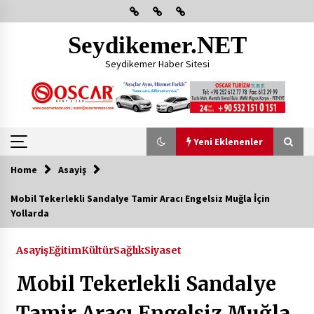
Skip
to
content
Seydikemer.NET
Seydikemer Haber Sitesi
Yeni Eklenenler
Home
Asayiş
Yeni Eklenenler
Mobil Tekerlekli Sandalye Tamir Aracı Engelsiz Muğla İçin
Yollarda
Başkan Aras Yatırımları Yerinde İnceledi
2 ay ago
Asayiş
Eğitim
Kültür
Sağlık
Siyaset
Mobil Tekerlekli Sandalye
CHP FETHİYE’DEN “ÜYE BULUŞMASI” ETKİNLİĞİ
2 ay ago
Tamir Aracı Engelsiz Muğla