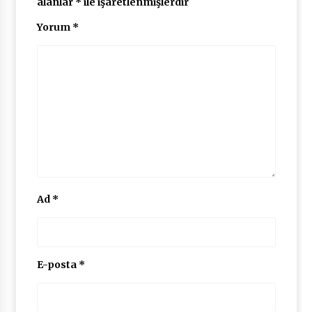
alanlar
*
ile işaretlenmişlerdir
Yorum
*
Ad
*
E-posta
*