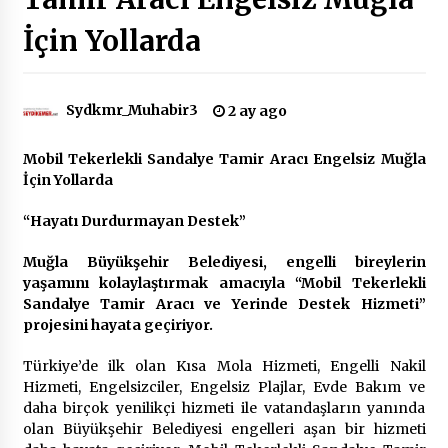
İçin Yollarda
Çevre Bilinci Sahneye Taşınıyor: Çocuklardan
“Temiz Fethiye” Oyunu
2 ay ago
Sydkmr_Muhabir3
2 ay ago
9 Günde 119 Acil Olaya Müdahale Edildi
Mobil Tekerlekli Sandalye Tamir Aracı Engelsiz Muğla
2 ay ago
İçin Yollarda
“Hayatı Durdurmayan Destek”
FETHİYE BELEDİYESİ HAZİRAN AYI MECLİS
TOPLANTISI GERÇEKLEŞTİRİLDİ
Muğla Büyükşehir Belediyesi, engelli bireylerin
2 ay ago
yaşamını kolaylaştırmak amacıyla “Mobil Tekerlekli
Sandalye Tamir Aracı ve Yerinde Destek Hizmeti”
HAYIRSEVER DİNÇER AKYALI’DAN EĞİTİME
projesini hayata geçiriyor.
DESTEK
2 ay ago
Türkiye’de ilk olan Kısa Mola Hizmeti, Engelli Nakil
Hizmeti, Engelsizciler, Engelsiz Plajlar, Evde Bakım ve
daha birçok yenilikçi hizmeti ile vatandaşların yanında
Mobil Tekerlekli Sandalye Tamir Aracı Engelsiz
olan Büyükşehir Belediyesi engelleri aşan bir hizmeti
Muğla İçin Yollarda