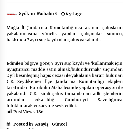
Sydkmr_Muhabir3
4 yıl ago
Çevre Bilinci Sahneye Taşınıyor: Çocuklardan
“Temiz Fethiye” Oyunu
2 ay ago
Muğla İl Jandarma Komutanlığınca aranan şahısların
yakalanmasına yönelik yapılan çalışmalar sonucu,
hakkında 7 ayrı suç kaydı olan şahıs yakalandı.
9 Günde 119 Acil Olaya Müdahale Edildi
2 ay ago
Edinilen bilgiye göre; 7 ayrı suç kaydı ve ‘kullanmak için
FETHİYE BELEDİYESİ HAZİRAN AYI MECLİS
uyuşturucu madde satın almak/bulundurmak’ suçundan
TOPLANTISI GERÇEKLEŞTİRİLDİ
2 yıl kesinleşmiş hapis cezası ile yakalama kararı bulunan
2 ay ago
C.K. Seydikemer İlçe Jandarma Komutanlığı ekipleri
tarafından Korubükü Mahallesinde yapılan operasyon ile
HAYIRSEVER DİNÇER AKYALI’DAN EĞİTİME
yakalandı. C.K. isimli şahıs tamamlanan adli işlemlerin
DESTEK
ardından çıkarıldığı Cumhuriyet Savcılığınca
2 ay ago
tutuklanarak cezaevine sevk edildi.
Post Views:
186
Mobil Tekerlekli Sandalye Tamir Aracı Engelsiz
Muğla İçin Yollarda
Posted in
Asayiş
,
Güncel