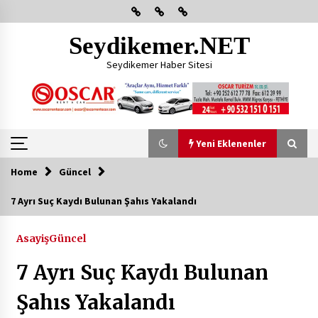
Skip
to
content
Seydikemer.NET
Seydikemer Haber Sitesi
Yeni Eklenenler
Home
Güncel
Yeni Eklenenler
7 Ayrı Suç Kaydı Bulunan Şahıs Yakalandı
Başkan Aras Yatırımları Yerinde İnceledi
Asayiş
Güncel
2 ay ago
7 Ayrı Suç Kaydı Bulunan
CHP FETHİYE’DEN “ÜYE BULUŞMASI” ETKİNLİĞİ
Şahıs Yakalandı
2 ay ago