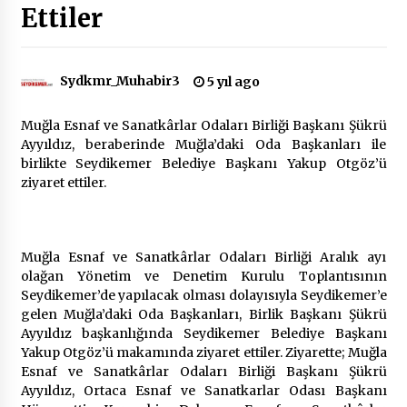
Ettiler
Çevre Bilinci Sahneye Taşınıyor: Çocuklardan
“Temiz Fethiye” Oyunu
2 ay ago
Sydkmr_Muhabir3
5 yıl ago
Muğla Esnaf ve Sanatkârlar Odaları Birliği Başkanı Şükrü
9 Günde 119 Acil Olaya Müdahale Edildi
Ayyıldız, beraberinde Muğla’daki Oda Başkanları ile
2 ay ago
birlikte Seydikemer Belediye Başkanı Yakup Otgöz’ü
ziyaret ettiler.
FETHİYE BELEDİYESİ HAZİRAN AYI MECLİS
TOPLANTISI GERÇEKLEŞTİRİLDİ
2 ay ago
Muğla Esnaf ve Sanatkârlar Odaları Birliği Aralık ayı
olağan Yönetim ve Denetim Kurulu Toplantısının
HAYIRSEVER DİNÇER AKYALI’DAN EĞİTİME
Seydikemer’de yapılacak olması dolayısıyla Seydikemer’e
DESTEK
gelen Muğla’daki Oda Başkanları, Birlik Başkanı Şükrü
2 ay ago
Ayyıldız başkanlığında Seydikemer Belediye Başkanı
Yakup Otgöz’ü makamında ziyaret ettiler. Ziyarette; Muğla
Esnaf ve Sanatkârlar Odaları Birliği Başkanı Şükrü
Mobil Tekerlekli Sandalye Tamir Aracı Engelsiz
Ayyıldız, Ortaca Esnaf ve Sanatkarlar Odası Başkanı
Muğla İçin Yollarda