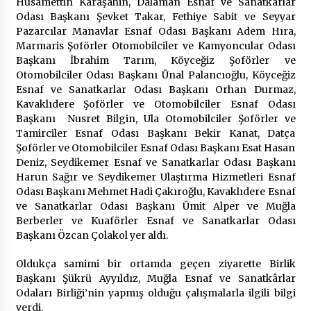
Hüsamettin Karaşahin, Dalaman Esnaf ve Sanatkârlar
2 ay ago
Odası Başkanı Şevket Takar, Fethiye Sabit ve Seyyar
Pazarcılar Manavlar Esnaf Odası Başkanı Adem Hıra,
Saadet Partisi Ziyaretlere Devam Ediyor
Marmaris Şoförler Otomobilciler ve Kamyoncular Odası
4 ay ago
Başkanı İbrahim Tarım, Köyceğiz Şoförler ve
Otomobilciler Odası Başkanı Ünal Palancıoğlu, Köyceğiz
Esnaf ve Sanatkarlar Odası Başkanı Orhan Durmaz,
Başkan Aras “Bizler Günü Kurtaran Değil, Yarını
Kavaklıdere Şoförler ve Otomobilciler Esnaf Odası
Kuran İşler İçin Çalışacağız”
Başkanı Nusret Bilgin, Ula Otomobilciler Şoförler ve
9 ay ago
Tamirciler Esnaf Odası Başkanı Bekir Kanat, Datça
Şoförler ve Otomobilciler Esnaf Odası Başkanı Esat Hasan
Deniz, Seydikemer Esnaf ve Sanatkarlar Odası Başkanı
Seydikemer Belediye Meclisi Ekim Ayı
Harun Sağır ve Seydikemer Ulaştırma Hizmetleri Esnaf
Toplantısı Yapıldı
Odası Başkanı Mehmet Hadi Çakıroğlu, Kavaklıdere Esnaf
2 yıl ago
ve Sanatkarlar Odası Başkanı Ümit Alper ve Muğla
Berberler ve Kuaförler Esnaf ve Sanatkarlar Odası
“Hiç Kimse Kaçak Yapım Legalleşecek Ümidinde
Başkanı Özcan Çolakol yer aldı.
Olmamalı”
2 yıl ago
Oldukça samimi bir ortamda geçen ziyarette Birlik
Başkanı Şükrü Ayyıldız, Muğla Esnaf ve Sanatkârlar
Muğla’da Çoğunluk CHP’de
Odaları Birliği’nin yapmış olduğu çalışmalarla ilgili bilgi
2 yıl ago
verdi.