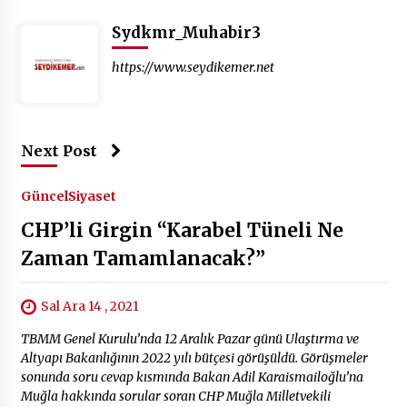
Sydkmr_Muhabir3
https://www.seydikemer.net
Next Post
Güncel
Siyaset
CHP’li Girgin “Karabel Tüneli Ne
Zaman Tamamlanacak?”
Sal Ara 14 , 2021
TBMM Genel Kurulu’nda 12 Aralık Pazar günü Ulaştırma ve
Altyapı Bakanlığının 2022 yılı bütçesi görüşüldü. Görüşmeler
sonunda soru cevap kısmında Bakan Adil Karaismailoğlu’na
Muğla hakkında sorular soran CHP Muğla Milletvekili