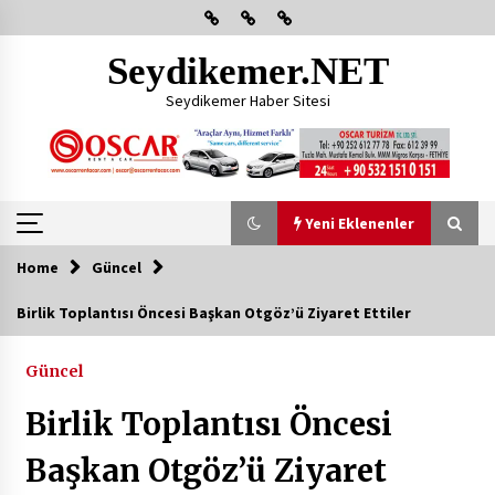
Skip
to
content
Seydikemer.NET
Seydikemer Haber Sitesi
Yeni Eklenenler
Home
Güncel
Yeni Eklenenler
Birlik Toplantısı Öncesi Başkan Otgöz’ü Ziyaret Ettiler
Başkan Aras Yatırımları Yerinde İnceledi
Güncel
2 ay ago
Birlik Toplantısı Öncesi
CHP FETHİYE’DEN “ÜYE BULUŞMASI” ETKİNLİĞİ
Başkan Otgöz’ü Ziyaret
2 ay ago