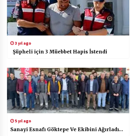
3 yıl ago
Şüpheli için 3 Müebbet Hapis İstendi
5 yıl ago
Sanayi Esnafı Göktepe Ve Ekibini Ağırladı…