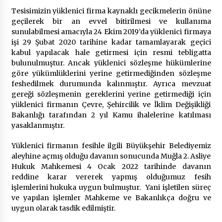
2 ay ago
Tesisimizin yüklenici firma kaynaklı gecikmelerin önüne
geçilerek bir an evvel bitirilmesi ve kullanıma
Saadet Partisi Ziyaretlere Devam Ediyor
sunulabilmesi amacıyla 24 Ekim 2019’da yüklenici firmaya
4 ay ago
işi 29 Şubat 2020 tarihine kadar tamamlayarak geçici
kabul yapılacak hale getirmesi için resmi tebligatta
bulunulmuştur. Ancak yüklenici sözleşme hükümlerine
göre yükümlüklerini yerine getirmediğinden sözleşme
Başkan Aras “Bizler Günü Kurtaran Değil, Yarını
Kuran İşler İçin Çalışacağız”
feshedilmek durumunda kalınmıştır. Ayrıca mevzuat
9 ay ago
gereği sözleşmenin gereklerini yerine getirmediği için
yüklenici firmanın Çevre, Şehircilik ve İklim Değişikliği
Bakanlığı tarafından 2 yıl Kamu ihalelerine katılması
Seydikemer Belediye Meclisi Ekim Ayı
yasaklanmıştır.
Toplantısı Yapıldı
2 yıl ago
Yüklenici firmanın fesihle ilgili Büyükşehir Belediyemiz
aleyhine açmış olduğu davanın sonucunda Muğla 2. Asliye
“Hiç Kimse Kaçak Yapım Legalleşecek Ümidinde
Hukuk Mahkemesi 4 Ocak 2022 tarihinde davanın
Olmamalı”
reddine karar vererek yapmış olduğumuz fesih
2 yıl ago
işlemlerini hukuka uygun bulmuştur. Yani işletilen süreç
ve yapılan işlemler Mahkeme ve Bakanlıkça doğru ve
uygun olarak tasdik edilmiştir.
Muğla’da Çoğunluk CHP’de
2 yıl ago