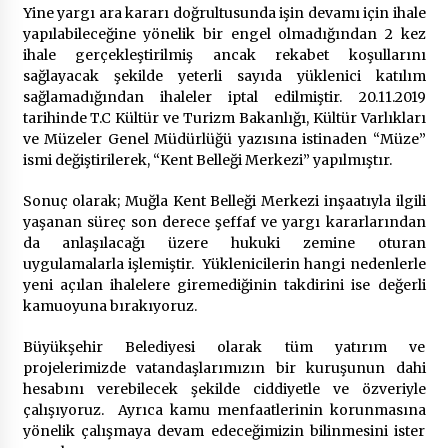
Yine yargı ara kararı doğrultusunda işin devamı için ihale
yapılabileceğine yönelik bir engel olmadığından 2 kez
ihale gerçekleştirilmiş ancak rekabet koşullarını
sağlayacak şekilde yeterli sayıda yüklenici katılım
sağlamadığından ihaleler iptal edilmiştir. 20.11.2019
tarihinde T.C Kültür ve Turizm Bakanlığı, Kültür Varlıkları
ve Müzeler Genel Müdürlüğü yazısına istinaden “Müze”
ismi değiştirilerek, “Kent Belleği Merkezi” yapılmıştır.
Sonuç olarak; Muğla Kent Belleği Merkezi inşaatıyla ilgili
yaşanan süreç son derece şeffaf ve yargı kararlarından
da anlaşılacağı üzere hukuki zemine oturan
uygulamalarla işlemiştir. Yüklenicilerin hangi nedenlerle
yeni açılan ihalelere giremediğinin takdirini ise değerli
kamuoyuna bırakıyoruz.
Büyükşehir Belediyesi olarak tüm yatırım ve
projelerimizde vatandaşlarımızın bir kuruşunun dahi
hesabını verebilecek şekilde ciddiyetle ve özveriyle
çalışıyoruz. Ayrıca kamu menfaatlerinin korunmasına
yönelik çalışmaya devam edeceğimizin bilinmesini ister