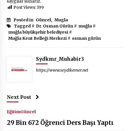
saygılar sunarız.
Post Views:
199
Posted in
Güncel
,
Mugla
Tagged #
Dr. Osman Gürün
#
muğla
#
muğla büyükşehir belediyesi
#
Muğla Kent Belleği Merkezi
#
osman gürün
Sydkmr_Muhabir3
https://www.seydikemer.net
Next Post
Eğitim
Güncel
29 Bin 672 Öğrenci Ders Başı Yaptı