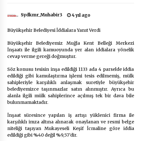
Sydkmr_Muhabir3
4 yıl ago
Çevre Bilinci Sahneye Taşınıyor: Çocuklardan
“Temiz Fethiye” Oyunu
2 ay ago
Büyükşehir Belediyesi İddialara Yanıt Verdi
Büyükşehir Belediyemiz Muğla Kent Belleği Merkezi
9 Günde 119 Acil Olaya Müdahale Edildi
İnşaatı ile ilgili kamuoyunda yer alan iddialara yönelik
2 ay ago
cevap verme gereği doğmuştur.
Söz konusu tesisin inşa edildiği 1133 ada 4 parselde iddia
FETHİYE BELEDİYESİ HAZİRAN AYI MECLİS
edildiği gibi kamulaştırma işlemi tesis edilmemiş, mülk
TOPLANTISI GERÇEKLEŞTİRİLDİ
sahipleriyle karşılıklı anlaşmak suretiyle büyükşehir
2 ay ago
belediyemizce taşınmazlar satın alınmıştır. Ayrıca bu
alanla ilgili mülk sahiplerince açılmış tek bir dava bile
HAYIRSEVER DİNÇER AKYALI’DAN EĞİTİME
bulunmamaktadır.
DESTEK
2 ay ago
İnşaat süresince yapılan iş artışı yüklenici firma ile
karşılıklı imza altına alınarak onaylanan ve resmi belge
niteliği taşıyan Mukayeseli Keşif İcmaline göre iddia
Mobil Tekerlekli Sandalye Tamir Aracı Engelsiz
edildiği gibi %40 değil %9,57’dir.
Muğla İçin Yollarda