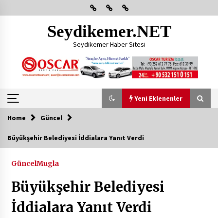
Skip
to
content
Seydikemer.NET
Seydikemer Haber Sitesi
Yeni Eklenenler
Home
Güncel
Yeni Eklenenler
Büyükşehir Belediyesi İddialara Yanıt Verdi
Başkan Aras Yatırımları Yerinde İnceledi
Güncel
Mugla
2 ay ago
Büyükşehir Belediyesi
CHP FETHİYE’DEN “ÜYE BULUŞMASI” ETKİNLİĞİ
İddialara Yanıt Verdi
2 ay ago