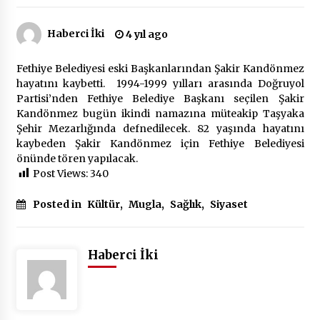
Haberci İki
4 yıl ago
Çevre Bilinci Sahneye Taşınıyor: Çocuklardan
“Temiz Fethiye” Oyunu
2 ay ago
Fethiye Belediyesi eski Başkanlarından Şakir Kandönmez
hayatını kaybetti. 1994-1999 yılları arasında Doğruyol
Partisi’nden Fethiye Belediye Başkanı seçilen Şakir
9 Günde 119 Acil Olaya Müdahale Edildi
Kandönmez bugün ikindi namazına müteakip Taşyaka
2 ay ago
Şehir Mezarlığında defnedilecek. 82 yaşında hayatını
kaybeden Şakir Kandönmez için Fethiye Belediyesi
önünde tören yapılacak.
FETHİYE BELEDİYESİ HAZİRAN AYI MECLİS
Post Views:
340
TOPLANTISI GERÇEKLEŞTİRİLDİ
2 ay ago
Posted in
Kültür
,
Mugla
,
Sağlık
,
Siyaset
HAYIRSEVER DİNÇER AKYALI’DAN EĞİTİME
DESTEK
Haberci İki
2 ay ago
Mobil Tekerlekli Sandalye Tamir Aracı Engelsiz
Muğla İçin Yollarda