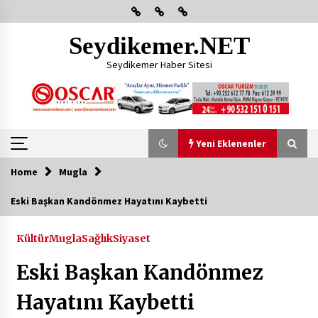
Skip
to
content
Seydikemer.NET
Seydikemer Haber Sitesi
Yeni Eklenenler
Home
Mugla
Yeni Eklenenler
Eski Başkan Kandönmez Hayatını Kaybetti
Başkan Aras Yatırımları Yerinde İnceledi
Kültür
Mugla
Sağlık
Siyaset
2 ay ago
Eski Başkan Kandönmez
CHP FETHİYE’DEN “ÜYE BULUŞMASI” ETKİNLİĞİ
Hayatını Kaybetti
2 ay ago