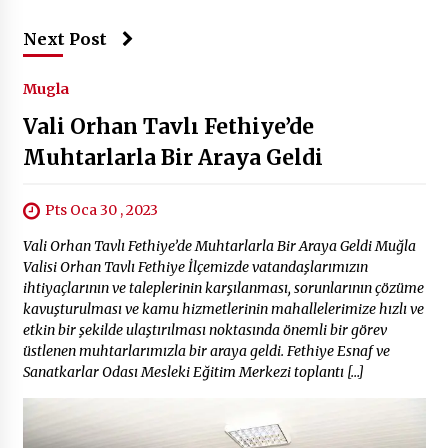
2 ay ago
Next Post
Saadet Partisi Ziyaretlere Devam Ediyor
4 ay ago
Mugla
Vali Orhan Tavlı Fethiye’de
Başkan Aras “Bizler Günü Kurtaran Değil, Yarını
Muhtarlarla Bir Araya Geldi
Kuran İşler İçin Çalışacağız”
9 ay ago
Pts Oca 30 , 2023
Seydikemer Belediye Meclisi Ekim Ayı
Vali Orhan Tavlı Fethiye’de Muhtarlarla Bir Araya Geldi Muğla
Toplantısı Yapıldı
Valisi Orhan Tavlı Fethiye İlçemizde vatandaşlarımızın
2 yıl ago
ihtiyaçlarının ve taleplerinin karşılanması, sorunlarının çözüme
kavuşturulması ve kamu hizmetlerinin mahallelerimize hızlı ve
“Hiç Kimse Kaçak Yapım Legalleşecek Ümidinde
etkin bir şekilde ulaştırılması noktasında önemli bir görev
Olmamalı”
üstlenen muhtarlarımızla bir araya geldi. Fethiye Esnaf ve
2 yıl ago
Sanatkarlar Odası Mesleki Eğitim Merkezi toplantı […]
Muğla’da Çoğunluk CHP’de
2 yıl ago