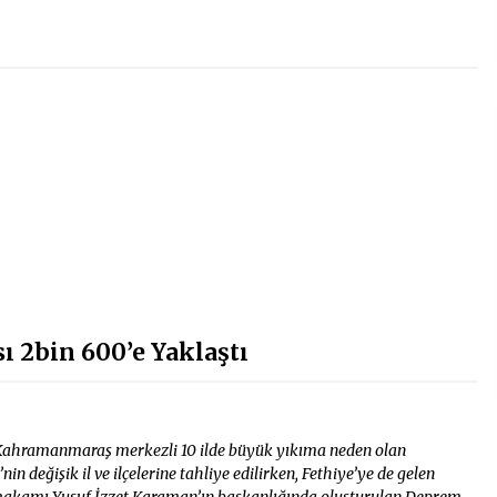
ı 2bin 600’e Yaklaştı
ı Kahramanmaraş merkezli 10 ilde büyük yıkıma neden olan
değişik il ve ilçelerine tahliye edilirken, Fethiye’ye de gelen
ymakamı Yusuf İzzet Karaman’ın başkanlığında oluşturulan Deprem