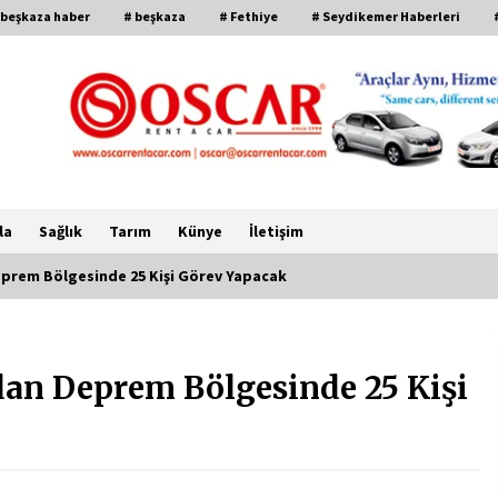
 beşkaza haber
# beşkaza
# Fethiye
# Seydikemer Haberleri
la
Sağlık
Tarım
Künye
İletişim
eprem Bölgesinde 25 Kişi Görev Yapacak
CHP FETHİYE’DEN “ÜYE BULUŞMASI”
ETKİNLİĞİ
dan Deprem Bölgesinde 25 Kişi
2 ay ago
FETHİYE BELEDİYESİ HAZİRAN AYI
MECLİS TOPLANTISI
GERÇEKLEŞTİRİLDİ