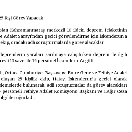
2 ay ago
5 Kişi Görev Yapacak
Saadet Partisi Ziyaretlere Devam
Ediyor
4 ay ago
olan Kahramanmaraş merkezli 10 ildeki deprem felaketinin
 Adalet Sarayı’ndan geçici görevlendirme için İskenderun’a
ekip, oradaki adli soruşturmalarda görev alacaklar.
“Hiç Kimse Kaçak Yapım
Legalleşecek Ümidinde Olmamalı”
premlerin yaraları sarılmaya çalışılırken deprem ile ilgili
2 yıl ago
vli 10 savcı ile 15 personel İskenderun’a gitti.
ı, Ortaca Cumhuriyet Başsavcısı Emre Genç ve Fethiye Adalet
oluşan 25 kişilik ekip, Hatay, İskenderun’a geçici olarak
elemelerde bulunarak, adli soruşturmalar da görev alacakları
15 personeli Fethiye Adalet Komisyonu Başkanı ve 1.Ağır Ceza
gililer uğurladı.