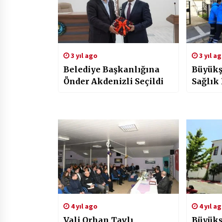
3 yıl ago
3 yıl a
Belediye Başkanlığına
Büyükş
Önder Akdenizli Seçildi
Sağlık 
4 yıl ago
4 yıl a
Vali Orhan Tavlı
Büyükş