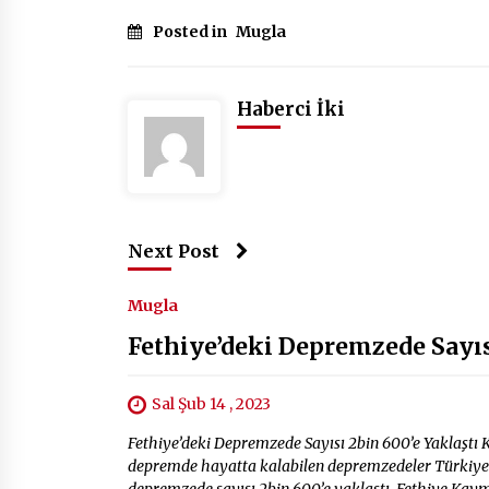
Posted in
Mugla
Haberci İki
Next Post
Mugla
Fethiye’deki Depremzede Sayıs
Sal Şub 14 , 2023
Fethiye’deki Depremzede Sayısı 2bin 600’e Yaklaşt
depremde hayatta kalabilen depremzedeler Türkiye’nin 
depremzede sayısı 2bin 600’e yaklaştı. Fethiye Ka