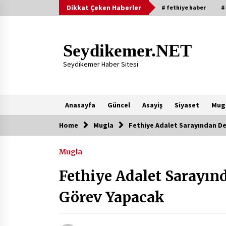
Skip
Dikkat Çeken Haberler
# fethiye haber
#
to
content
Seydikemer.NET
Seydikemer Haber Sitesi
Anasayfa
Güncel
Asayiş
Siyaset
Mug
Home
Mugla
Fethiye Adalet Sarayından D
Yeni Eklenenler
Mugla
Başkan Aras Yatırımları Yerinde
İnceledi
Fethiye Adalet Sarayın
2 ay ago
Görev Yapacak
9 Günde 119 Acil Olaya Müdahale
Edildi