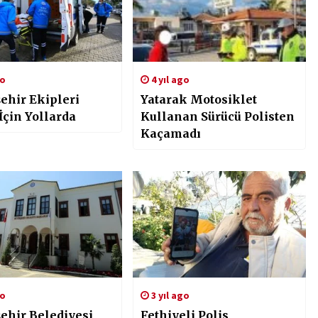
go
4 yıl ago
ehir Ekipleri
Yatarak Motosiklet
İçin Yollarda
Kullanan Sürücü Polisten
Kaçamadı
go
3 yıl ago
ehir Belediyesi
Fethiyeli Polis