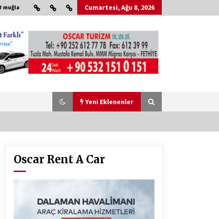
Cumartesi, Ağu 8, 2026
# muğla
Yeni Eklenenler
Oscar Rent A Car
Çevre Bilinci Sahneye Taşınıyor:
Çocuklardan “Temiz Fethiye”
Oyunu
2 ay ago
HAYIRSEVER DİNÇER AKYALI’DAN
EĞİTİME DESTEK