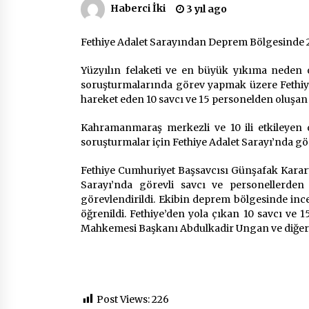
2 ay ago
Haberci İki
3 yıl ago
Fethiye Adalet Sarayından Deprem Bölgesinde 2
Mobil Tekerlekli Sandalye Tamir
Aracı Engelsiz Muğla İçin Yollarda
2 ay ago
Yüzyılın felaketi ve en büyük yıkıma neden 
soruşturmalarında görev yapmak üzere Fethiye
hareket eden 10 savcı ve 15 personelden oluşan 
Seydikemer Belediye Meclisi Ekim
Ayı Toplantısı Yapıldı
Kahramanmaraş merkezli ve 10 ili etkileyen de
2 yıl ago
soruşturmalar için Fethiye Adalet Sarayı’nda göre
Fethiye Cumhuriyet Başsavcısı Günşafak Karart
Sarayı’nda görevli savcı ve personellerden 
görevlendirildi. Ekibin deprem bölgesinde inc
öğrenildi. Fethiye’den yola çıkan 10 savcı ve 
Mahkemesi Başkanı Abdulkadir Ungan ve diğer il
Post Views:
226