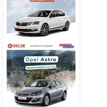
2 ay ago
Başkan Aras “Bizler Günü Kurtaran
Değil, Yarını Kuran İşler İçin
Çalışacağız”
9 ay ago
Muğla’da Çoğunluk CHP’de
2 yıl ago