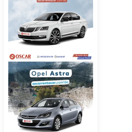
2 ay ago
Başkan Aras “Bizler Günü Kurtaran
Değil, Yarını Kuran İşler İçin
Çalışacağız”
9 ay ago
Muğla’da Çoğunluk CHP’de
2 yıl ago