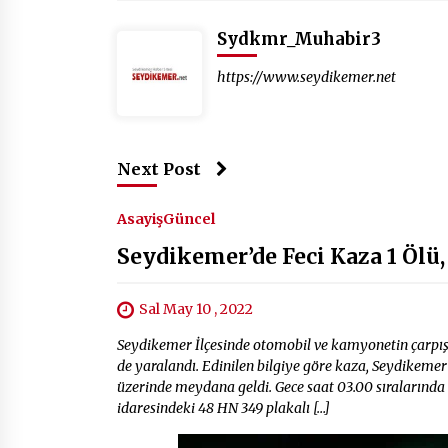
Sydkmr_Muhabir3
https://www.seydikemer.net
Next Post
Asayiş
Güncel
Seydikemer’de Feci Kaza 1 Ölü, 
Sal May 10 , 2022
Seydikemer İlçesinde otomobil ve kamyonetin çarpışm
de yaralandı. Edinilen bilgiye göre kaza, Seydikeme
üzerinde meydana geldi. Gece saat 03.00 sıralarında
idaresindeki 48 HN 349 plakalı […]