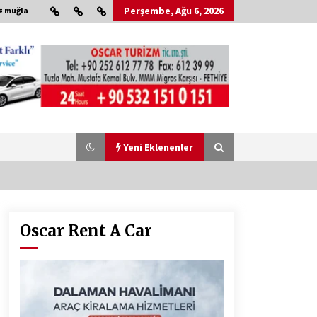
Perşembe, Ağu 6, 2026
# muğla
Yeni Eklenenler
Oscar Rent A Car
Çevre Bilinci Sahneye Taşınıyor:
Çocuklardan “Temiz Fethiye”
Oyunu
2 ay ago
HAYIRSEVER DİNÇER AKYALI’DAN
EĞİTİME DESTEK