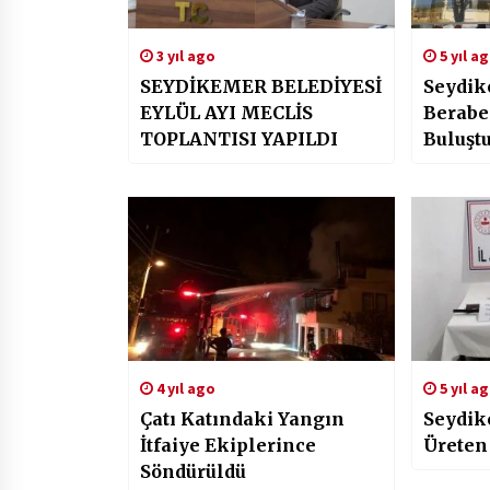
3 yıl ago
5 yıl a
SEYDİKEMER BELEDİYESİ
Seydik
EYLÜL AYI MECLİS
Berabe
TOPLANTISI YAPILDI
Buluşt
4 yıl ago
5 yıl a
Çatı Katındaki Yangın
Seydik
İtfaiye Ekiplerince
Üreten
Söndürüldü