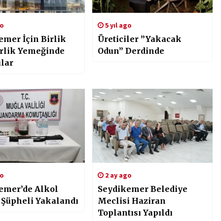
go
5 yıl ago
emer İçin Birlik
Üreticiler ”Yakacak
rlik Yemeğinde
Odun” Derdinde
ular
go
2 ay ago
emer’de Alkol
Seydikemer Belediye
 Şüpheli Yakalandı
Meclisi Haziran
Toplantısı Yapıldı