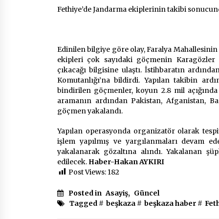
2 ay ago
Fethiye’de Jandarma ekiplerinin takibi sonucun
Mobil Tekerlekli Sandalye Tamir
Aracı Engelsiz Muğla İçin Yollarda
Edinilen bilgiye göre olay, Faralya Mahallesin
2 ay ago
ekipleri çok sayıdaki göçmenin Karagözler M
çıkacağı bilgisine ulaştı. İstihbaratın ardın
Seydikemer Belediye Meclisi Ekim
Komutanlığı’na bildirdi. Yapılan takibin ar
Ayı Toplantısı Yapıldı
bindirilen göçmenler, koyun 2.8 mil açığında
2 yıl ago
aramanın ardından Pakistan, Afganistan, Ban
göçmen yakalandı.
Yapılan operasyonda organizatör olarak tespi
işlem yapılmış ve yargılanmaları devam eden
yakalanarak gözaltına alındı. Yakalanan şüp
edilecek.
Haber-Hakan AYKIRI
Post Views:
182
Posted in
Asayiş
,
Güncel
Tagged #
beşkaza
#
beşkaza haber
#
Fet