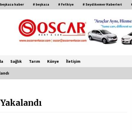
 beşkaza haber
# beşkaza
# Fethiye
# Seydikemer Haberleri
la
Sağlık
Tarım
Künye
İletişim
landı
CHP FETHİYE’DEN “ÜYE BULUŞMASI”
ETKİNLİĞİ
 Yakalandı
2 ay ago
FETHİYE BELEDİYESİ HAZİRAN AYI
MECLİS TOPLANTISI
GERÇEKLEŞTİRİLDİ