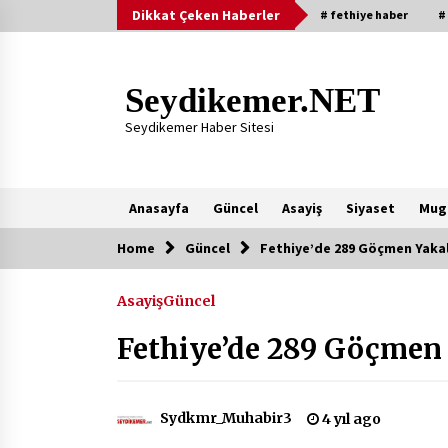
Skip
Dikkat Çeken Haberler
# fethiye haber
#
to
content
Seydikemer.NET
Seydikemer Haber Sitesi
Anasayfa
Güncel
Asayiş
Siyaset
Mug
Home
Güncel
Fethiye’de 289 Göçmen Yaka
Yeni Eklenenler
Asayiş
Güncel
Başkan Aras Yatırımları Yerinde
İnceledi
Fethiye’de 289 Göçmen
2 ay ago
9 Günde 119 Acil Olaya Müdahale
Sydkmr_Muhabir3
4 yıl ago
Edildi