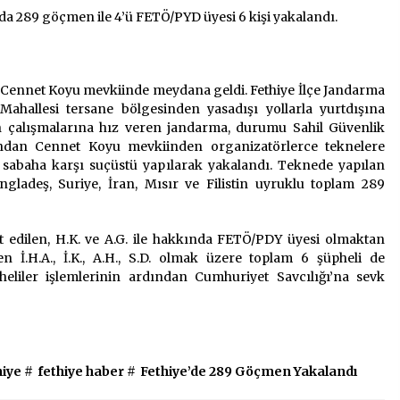
da 289 göçmen ile 4’ü FETÖ/PYD üyesi 6 kişi yakalandı.
2 ay ago
Saadet Partisi Ziyaretlere Devam
Ediyor
in Cennet Koyu mevkiinde meydana geldi. Fethiye İlçe Jandarma
4 ay ago
ahallesi tersane bölgesinden yasadışı yollarla yurtdışına
dan çalışmalarına hız veren jandarma, durumu Sahil Güvenlik
“Hiç Kimse Kaçak Yapım
dından Cennet Koyu mevkiinden organizatörlerce teknelere
Legalleşecek Ümidinde Olmamalı”
 sabaha karşı suçüstü yapılarak yakalandı. Teknede yapılan
2 yıl ago
gladeş, Suriye, İran, Mısır ve Filistin uyruklu toplam 289
t edilen, H.K. ve A.G. ile hakkında FETÖ/PDY üyesi olmaktan
 İ.H.A., İ.K., A.H., S.D. olmak üzere toplam 6 şüpheli de
heliler işlemlerinin ardından Cumhuriyet Savcılığı’na sevk
hiye
#
fethiye haber
#
Fethiye’de 289 Göçmen Yakalandı