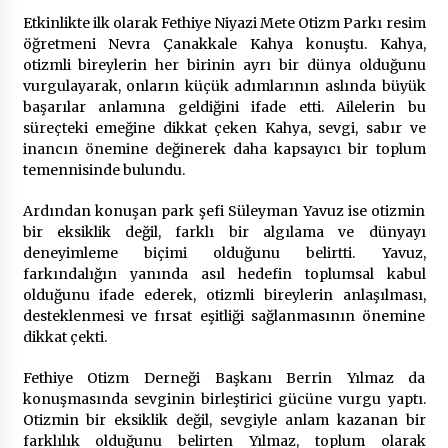
2 ay ago
Etkinlikte ilk olarak Fethiye Niyazi Mete Otizm Parkı resim
öğretmeni Nevra Çanakkale Kahya konuştu. Kahya,
Saadet Partisi Ziyaretlere Devam Ediyor
otizmli bireylerin her birinin ayrı bir dünya olduğunu
4 ay ago
vurgulayarak, onların küçük adımlarının aslında büyük
başarılar anlamına geldiğini ifade etti. Ailelerin bu
süreçteki emeğine dikkat çeken Kahya, sevgi, sabır ve
Başkan Aras “Bizler Günü Kurtaran Değil, Yarını
inancın önemine değinerek daha kapsayıcı bir toplum
Kuran İşler İçin Çalışacağız”
temennisinde bulundu.
9 ay ago
Ardından konuşan park şefi Süleyman Yavuz ise otizmin
bir eksiklik değil, farklı bir algılama ve dünyayı
Seydikemer Belediye Meclisi Ekim Ayı
deneyimleme biçimi olduğunu belirtti. Yavuz,
Toplantısı Yapıldı
farkındalığın yanında asıl hedefin toplumsal kabul
2 yıl ago
olduğunu ifade ederek, otizmli bireylerin anlaşılması,
desteklenmesi ve fırsat eşitliği sağlanmasının önemine
“Hiç Kimse Kaçak Yapım Legalleşecek Ümidinde
dikkat çekti.
Olmamalı”
2 yıl ago
Fethiye Otizm Derneği Başkanı Berrin Yılmaz da
konuşmasında sevginin birleştirici gücüne vurgu yaptı.
Otizmin bir eksiklik değil, sevgiyle anlam kazanan bir
Muğla’da Çoğunluk CHP’de
farklılık olduğunu belirten Yılmaz, toplum olarak
2 yıl ago