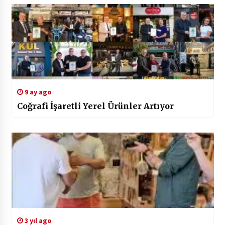
9 ay ago
Coğrafi İşaretli Yerel Ürünler Artıyor
3 yıl ago