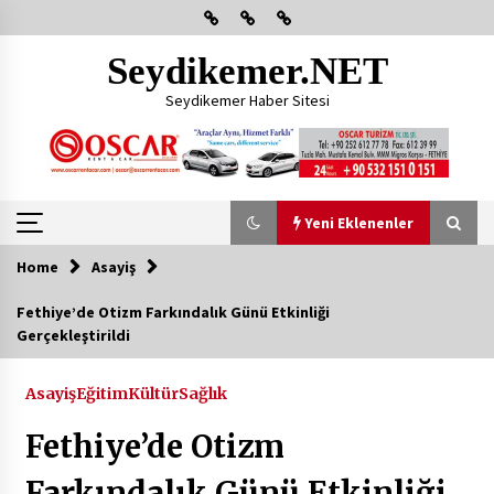
Skip
to
content
Seydikemer.NET
Seydikemer Haber Sitesi
Yeni Eklenenler
Home
Asayiş
Yeni Eklenenler
Fethiye’de Otizm Farkındalık Günü Etkinliği
Gerçekleştirildi
Başkan Aras Yatırımları Yerinde İnceledi
2 ay ago
Asayiş
Eğitim
Kültür
Sağlık
Fethiye’de Otizm
CHP FETHİYE’DEN “ÜYE BULUŞMASI” ETKİNLİĞİ
2 ay ago
Farkındalık Günü Etkinliği