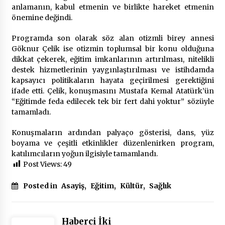
anlamanın, kabul etmenin ve birlikte hareket etmenin
önemine değindi.
Programda son olarak söz alan otizmli birey annesi
Göknur Çelik ise otizmin toplumsal bir konu olduğuna
dikkat çekerek, eğitim imkanlarının artırılması, nitelikli
destek hizmetlerinin yaygınlaştırılması ve istihdamda
kapsayıcı politikaların hayata geçirilmesi gerektiğini
ifade etti. Çelik, konuşmasını Mustafa Kemal Atatürk’ün
“Eğitimde feda edilecek tek bir fert dahi yoktur” sözüyle
tamamladı.
Konuşmaların ardından palyaço gösterisi, dans, yüz
boyama ve çeşitli etkinlikler düzenlenirken program,
katılımcıların yoğun ilgisiyle tamamlandı.
Post Views:
49
Posted in
Asayiş
,
Eğitim
,
Kültür
,
Sağlık
Haberci İki