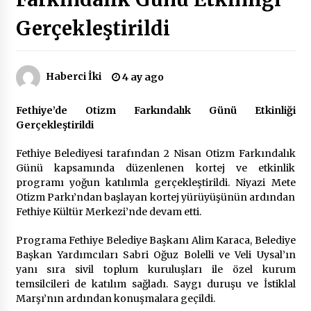
Gerçekleştirildi
Çevre Bilinci Sahneye Taşınıyor: Çocuklardan
“Temiz Fethiye” Oyunu
2 ay ago
Haberci İki
4 ay ago
9 Günde 119 Acil Olaya Müdahale Edildi
Fethiye’de Otizm Farkındalık Günü Etkinliği
2 ay ago
Gerçekleştirildi
Fethiye Belediyesi tarafından 2 Nisan Otizm Farkındalık
FETHİYE BELEDİYESİ HAZİRAN AYI MECLİS
Günü kapsamında düzenlenen kortej ve etkinlik
TOPLANTISI GERÇEKLEŞTİRİLDİ
programı yoğun katılımla gerçekleştirildi. Niyazi Mete
2 ay ago
Otizm Parkı’ndan başlayan kortej yürüyüşünün ardından
Fethiye Kültür Merkezi’nde devam etti.
HAYIRSEVER DİNÇER AKYALI’DAN EĞİTİME
DESTEK
Programa Fethiye Belediye Başkanı Alim Karaca, Belediye
2 ay ago
Başkan Yardımcıları Sabri Oğuz Bolelli ve Veli Uysal’ın
yanı sıra sivil toplum kuruluşları ile özel kurum
temsilcileri de katılım sağladı. Saygı duruşu ve İstiklal
Mobil Tekerlekli Sandalye Tamir Aracı Engelsiz
Marşı’nın ardından konuşmalara geçildi.
Muğla İçin Yollarda