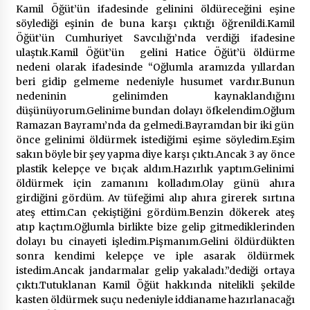
Kamil Öğüt’ün ifadesinde gelinini öldüreceğini eşine
söylediği eşinin de buna karşı çıktığı öğrenildi.Kamil
Öğüt’ün Cumhuriyet Savcılığı’nda verdiği ifadesine
ulaştık.Kamil Öğüt’ün gelini Hatice Öğüt’ü öldürme
nedeni olarak ifadesinde “Oğlumla aramızda yıllardan
beri gidip gelmeme nedeniyle husumet vardır.Bunun
nedeninin gelinimden kaynaklandığını
düşünüyorum.Gelinime bundan dolayı öfkelendim.Oğlum
Ramazan Bayramı’nda da gelmedi.Bayramdan bir iki gün
önce gelinimi öldürmek istediğimi eşime söyledim.Eşim
sakın böyle bir şey yapma diye karşı çıktı.Ancak 3 ay önce
plastik kelepçe ve bıçak aldım.Hazırlık yaptım.Gelinimi
öldürmek için zamanını kolladım.Olay günü ahıra
girdiğini gördüm. Av tüfeğimi alıp ahıra girerek sırtına
ateş ettim.Can çekiştiğini gördüm.Benzin dökerek ateş
atıp kaçtım.Oğlumla birlikte bize gelip gitmediklerinden
dolayı bu cinayeti işledim.Pişmanım.Gelini öldürdükten
sonra kendimi kelepçe ve iple asarak öldürmek
istedim.Ancak jandarmalar gelip yakaladı.”dediği ortaya
çıktı.Tutuklanan Kamil Öğüt hakkında nitelikli şekilde
kasten öldürmek suçu nedeniyle iddianame hazırlanacağı