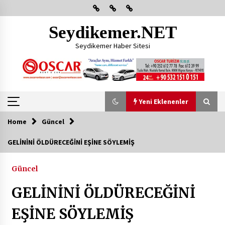
Skip
to
content
Seydikemer.NET
Seydikemer Haber Sitesi
Yeni Eklenenler
Home
Güncel
Yeni Eklenenler
GELİNİNİ ÖLDÜRECEĞİNİ EŞİNE SÖYLEMİŞ
Başkan Aras Yatırımları Yerinde İnceledi
Güncel
2 ay ago
GELİNİNİ ÖLDÜRECEĞİNİ
CHP FETHİYE’DEN “ÜYE BULUŞMASI” ETKİNLİĞİ
EŞİNE SÖYLEMİŞ
2 ay ago