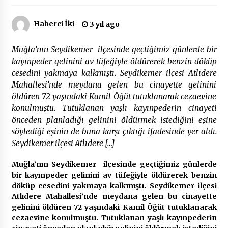
Haberci İki
3 yıl ago
Çevre Bilinci Sahneye Taşınıyor: Çocuklardan
“Temiz Fethiye” Oyunu
2 ay ago
Muğla’nın Seydikemer ilçesinde geçtiğimiz günlerde bir
kayınpeder gelinini av tüfeğiyle öldürerek benzin döküp
9 Günde 119 Acil Olaya Müdahale Edildi
cesedini yakmaya kalkmıştı. Seydikemer ilçesi Atlıdere
2 ay ago
Mahallesi’nde meydana gelen bu cinayette gelinini
öldüren 72 yaşındaki Kamil Öğüt tutuklanarak cezaevine
konulmuştu. Tutuklanan yaşlı kayınpederin cinayeti
FETHİYE BELEDİYESİ HAZİRAN AYI MECLİS
önceden planladığı gelinini öldürmek istediğini eşine
TOPLANTISI GERÇEKLEŞTİRİLDİ
söylediği eşinin de buna karşı çıktığı ifadesinde yer aldı.
2 ay ago
Seydikemer ilçesi Atlıdere […]
Muğla’nın Seydikemer ilçesinde geçtiğimiz günlerde
HAYIRSEVER DİNÇER AKYALI’DAN EĞİTİME
DESTEK
bir kayınpeder gelinini av tüfeğiyle öldürerek benzin
2 ay ago
döküp cesedini yakmaya kalkmıştı. Seydikemer ilçesi
Atlıdere Mahallesi’nde meydana gelen bu cinayette
gelinini öldüren 72 yaşındaki Kamil Öğüt tutuklanarak
Mobil Tekerlekli Sandalye Tamir Aracı Engelsiz
cezaevine konulmuştu. Tutuklanan yaşlı kayınpederin
Muğla İçin Yollarda