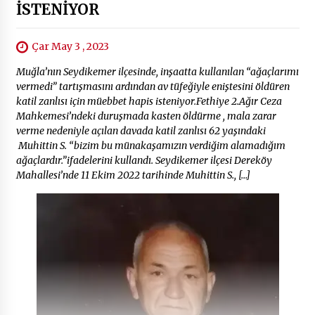
İSTENİYOR
Çar May 3 , 2023
Muğla’nın Seydikemer ilçesinde, inşaatta kullanılan “ağaçlarımı
vermedi” tartışmasını ardından av tüfeğiyle eniştesini öldüren
katil zanlısı için müebbet hapis isteniyor.Fethiye 2.Ağır Ceza
Mahkemesi’ndeki duruşmada kasten öldürme , mala zarar
verme nedeniyle açılan davada katil zanlısı 62 yaşındaki
Muhittin S. “bizim bu münakaşamızın verdiğim alamadığım
ağaçlardır.”ifadelerini kullandı. Seydikemer ilçesi Dereköy
Mahallesi’nde 11 Ekim 2022 tarihinde Muhittin S., […]