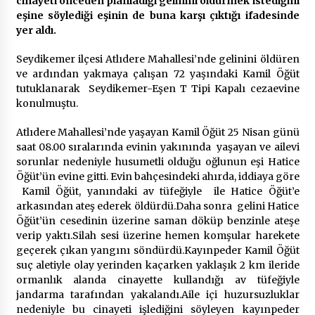
cinayeti önceden planladığı gelinini öldürmek istediğini
2 ay ago
eşine söylediği eşinin de buna karşı çıktığı ifadesinde
yer aldı.
Saadet Partisi Ziyaretlere Devam Ediyor
4 ay ago
Seydikemer ilçesi Atlıdere Mahallesi’nde gelinini öldüren
ve ardından yakmaya çalışan 72 yaşındaki Kamil Öğüt
tutuklanarak Seydikemer-Eşen T Tipi Kapalı cezaevine
konulmuştu.
Başkan Aras “Bizler Günü Kurtaran Değil, Yarını
Kuran İşler İçin Çalışacağız”
9 ay ago
Atlıdere Mahallesi’nde yaşayan Kamil Öğüt 25 Nisan günü
saat 08.00 sıralarında evinin yakınında yaşayan ve ailevi
sorunlar nedeniyle husumetli olduğu oğlunun eşi Hatice
Seydikemer Belediye Meclisi Ekim Ayı
Öğüt’ün evine gitti. Evin bahçesindeki ahırda, iddiaya göre
Toplantısı Yapıldı
Kamil Öğüt, yanındaki av tüfeğiyle ile Hatice Öğüt’e
2 yıl ago
arkasından ateş ederek öldürdü.Daha sonra gelini Hatice
Öğüt’ün cesedinin üzerine saman döküp benzinle ateşe
“Hiç Kimse Kaçak Yapım Legalleşecek Ümidinde
verip yaktı.Silah sesi üzerine hemen komşular harekete
Olmamalı”
geçerek çıkan yangını söndürdü.Kayınpeder Kamil Öğüt
2 yıl ago
suç aletiyle olay yerinden kaçarken yaklaşık 2 km ileride
ormanlık alanda cinayette kullandığı av tüfeğiyle
jandarma tarafından yakalandı.Aile içi huzursuzluklar
Muğla’da Çoğunluk CHP’de
nedeniyle bu cinayeti işlediğini söyleyen kayınpeder
2 yıl ago