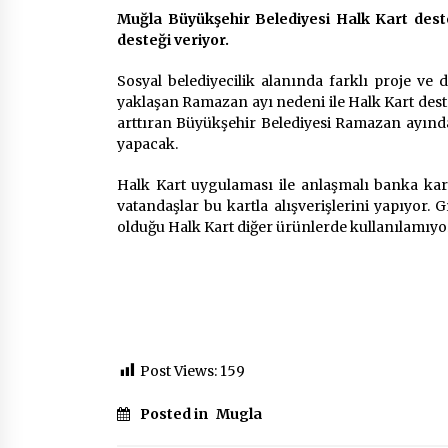
2 ay ago
Muğla Büyükşehir Belediyesi Halk Kart des
desteği veriyor.
Mobil Tekerlekli Sandalye Tamir
Aracı Engelsiz Muğla İçin Yollarda
Sosyal belediyecilik alanında farklı proje ve
2 ay ago
yaklaşan Ramazan ayı nedeni ile Halk Kart dest
arttıran Büyükşehir Belediyesi Ramazan ayın
yapacak.
Seydikemer Belediye Meclisi Ekim
Ayı Toplantısı Yapıldı
Halk Kart uygulaması ile anlaşmalı banka kartı
2 yıl ago
vatandaşlar bu kartla alışverişlerini yapıyor. Gı
olduğu Halk Kart diğer ürünlerde kullanılamıyo
Post Views:
159
Posted in
Mugla