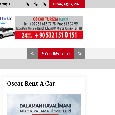
Cuma, Ağu 7, 2026
# muğla
Yeni Eklenenler
Oscar Rent A Car
Çevre Bilinci Sahneye Taşınıyor:
Çocuklardan “Temiz Fethiye”
Oyunu
2 ay ago
HAYIRSEVER DİNÇER AKYALI’DAN
EĞİTİME DESTEK