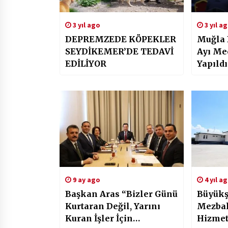
3 yıl ago
3 yıl a
DEPREMZEDE KÖPEKLER
Muğla 
SEYDİKEMER’DE TEDAVİ
Ayı Mec
EDİLİYOR
Yapıldı
9 ay ago
4 yıl a
Başkan Aras “Bizler Günü
Büyükş
Kurtaran Değil, Yarını
Mezbah
Kuran İşler İçin
Hizme