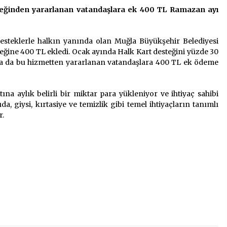
teğinden yararlanan vatandaşlara ek 400 TL Ramazan ayı
2 ay ago
Saadet Partisi Ziyaretlere Devam
Ediyor
 desteklerle halkın yanında olan Muğla Büyükşehir Belediyesi
4 ay ago
eğine 400 TL ekledi. Ocak ayında Halk Kart desteğini yüzde 30
da da bu hizmetten yararlanan vatandaşlara 400 TL ek ödeme
“Hiç Kimse Kaçak Yapım
Legalleşecek Ümidinde Olmamalı”
na aylık belirli bir miktar para yükleniyor ve ihtiyaç sahibi
2 yıl ago
da, giysi, kırtasiye ve temizlik gibi temel ihtiyaçların tanımlı
r.