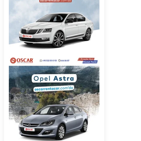
2 ay ago
Başkan Aras “Bizler Günü Kurtaran
Değil, Yarını Kuran İşler İçin
Çalışacağız”
9 ay ago
Muğla’da Çoğunluk CHP’de
2 yıl ago