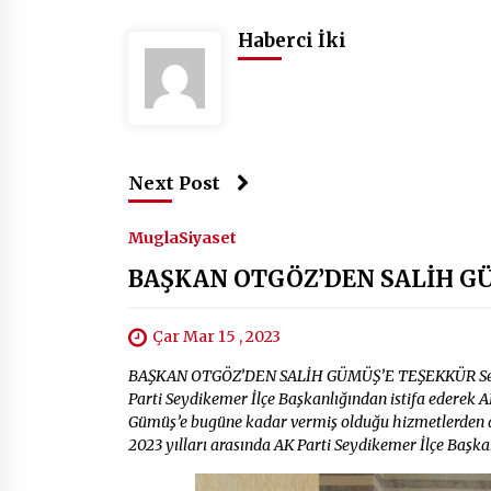
Haberci İki
Next Post
Mugla
Siyaset
BAŞKAN OTGÖZ’DEN SALİH G
Çar Mar 15 , 2023
BAŞKAN OTGÖZ’DEN SALİH GÜMÜŞ’E TEŞEKKÜR Seydik
Parti Seydikemer İlçe Başkanlığından istifa ederek A
Gümüş’e bugüne kadar vermiş olduğu hizmetlerden do
2023 yılları arasında AK Parti Seydikemer İlçe Başkan