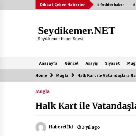
Skip
Dikkat Çeken Haberler
# fethiye haber
#
to
content
Seydikemer.NET
Seydikemer Haber Sitesi
Anasayfa
Güncel
Asayiş
Siyaset
Mug
Home
Mugla
Halk Kart ile Vatandaşlara R
Yeni Eklenenler
Mugla
Başkan Aras Yatırımları Yerinde
İnceledi
Halk Kart ile Vatandaş
2 ay ago
9 Günde 119 Acil Olaya Müdahale
Haberci İki
3 yıl ago
Edildi