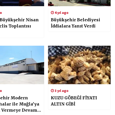
go
4 yıl ago
Büyükşehir Nisan
Büyükşehir Belediyesi
lis Toplantısı
İddialara Yanıt Verdi
go
3 yıl ago
ehir Modern
KUZU GÖBEĞİ FİYATI
alar ile Muğla’ya
ALTIN GİBİ
t Vermeye Devam