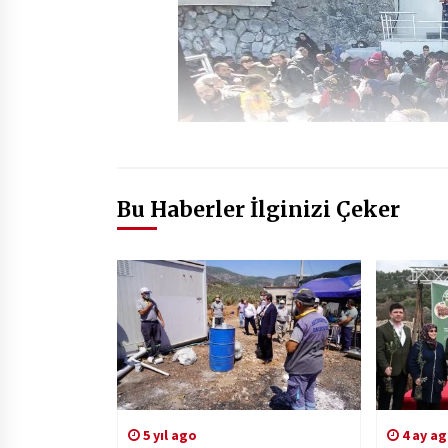
Bu Haberler İlginizi Çeker
5 yıl ago
4 ay a