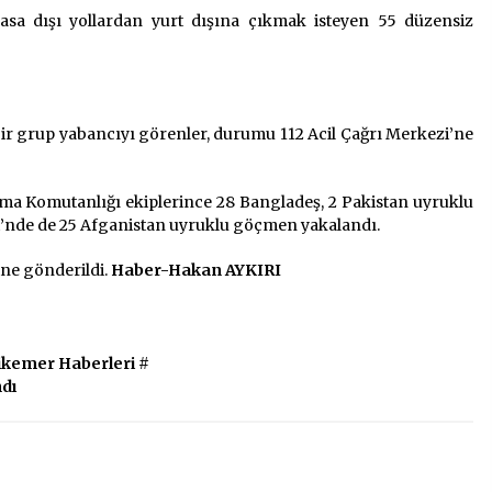
asa dışı yollardan yurt dışına çıkmak isteyen 55 düzensiz
2 ay ago
Saadet Partisi Ziyaretlere Devam
Ediyor
4 ay ago
bir grup yabancıyı görenler, durumu 112 Acil Çağrı Merkezi’ne
“Hiç Kimse Kaçak Yapım
Legalleşecek Ümidinde Olmamalı”
ma Komutanlığı ekiplerince 28 Bangladeş, 2 Pakistan uyruklu
2 yıl ago
i’nde de 25 Afganistan uyruklu göçmen yakalandı.
ine gönderildi.
Haber-Hakan AYKIRI
ikemer Haberleri
#
dı