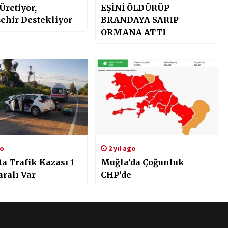
Üretiyor,
EŞİNİ ÖLDÜRÜP
ehir Destekliyor
BRANDAYA SARIP
ORMANA ATTI
go
2 yıl ago
ta Trafik Kazası 1
Muğla’da Çoğunluk
aralı Var
CHP’de