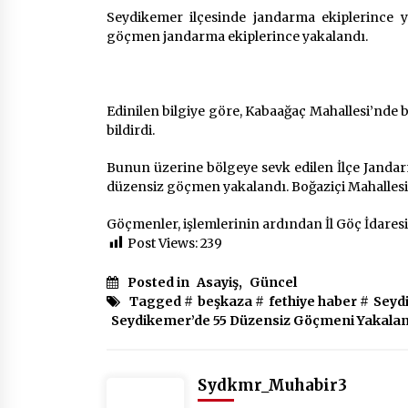
2 ay ago
Seydikemer ilçesinde jandarma ekiplerince y
göçmen jandarma ekiplerince yakalandı.
Mobil Tekerlekli Sandalye Tamir
Aracı Engelsiz Muğla İçin Yollarda
2 ay ago
Edinilen bilgiye göre, Kabaağaç Mahallesi’nde 
bildirdi.
Seydikemer Belediye Meclisi Ekim
Ayı Toplantısı Yapıldı
Bunun üzerine bölgeye sevk edilen İlçe Jandar
2 yıl ago
düzensiz göçmen yakalandı. Boğaziçi Mahalles
Göçmenler, işlemlerinin ardından İl Göç İdares
Post Views:
239
Posted in
Asayiş
,
Güncel
Tagged #
beşkaza
#
fethiye haber
#
Seyd
Seydikemer’de 55 Düzensiz Göçmeni Yakalan
Sydkmr_Muhabir3