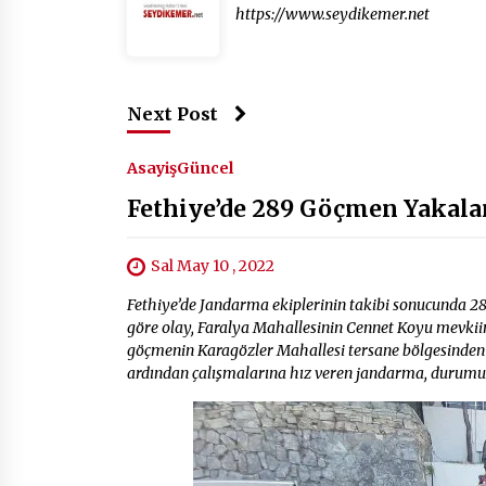
https://www.seydikemer.net
Next Post
Asayiş
Güncel
Fethiye’de 289 Göçmen Yakala
Sal May 10 , 2022
Fethiye’de Jandarma ekiplerinin takibi sonucunda 28
göre olay, Faralya Mahallesinin Cennet Koyu mevkiin
göçmenin Karagözler Mahallesi tersane bölgesinden yas
ardından çalışmalarına hız veren jandarma, durumu 