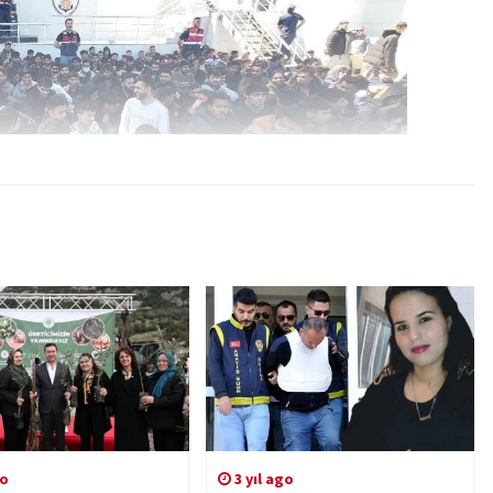
go
3 yıl ago