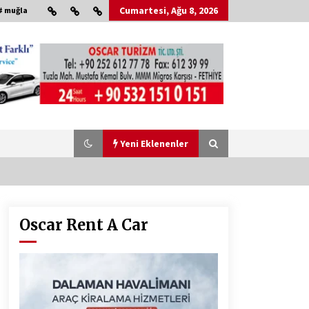
Cumartesi, Ağu 8, 2026
# muğla
Yeni Eklenenler
Oscar Rent A Car
Çevre Bilinci Sahneye Taşınıyor:
Çocuklardan “Temiz Fethiye”
Oyunu
2 ay ago
HAYIRSEVER DİNÇER AKYALI’DAN
EĞİTİME DESTEK