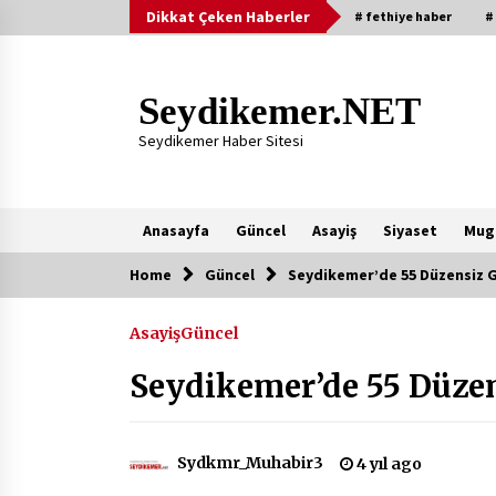
Skip
Dikkat Çeken Haberler
# fethiye haber
#
to
content
Seydikemer.NET
Seydikemer Haber Sitesi
Anasayfa
Güncel
Asayiş
Siyaset
Mug
Home
Güncel
Seydikemer’de 55 Düzensiz 
Yeni Eklenenler
Asayiş
Güncel
Başkan Aras Yatırımları Yerinde
İnceledi
Seydikemer’de 55 Düze
2 ay ago
9 Günde 119 Acil Olaya Müdahale
Sydkmr_Muhabir3
4 yıl ago
Edildi