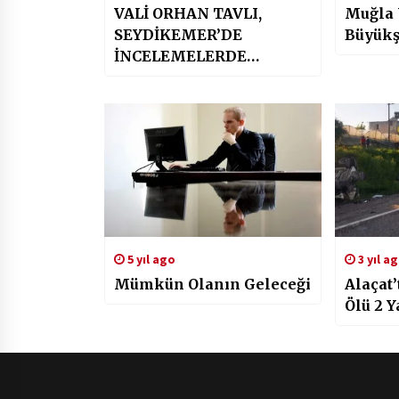
VALİ ORHAN TAVLI,
Muğla 
SEYDİKEMER’DE
Büyükş
İNCELEMELERDE
BULUNDU
5 yıl ago
3 yıl a
Mümkün Olanın Geleceği
Alaçat’
Ölü 2 Y