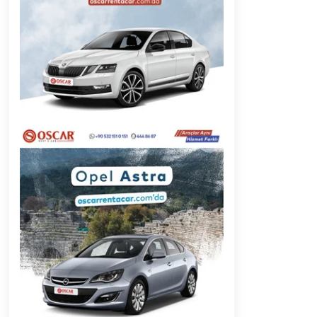
2 ay ago
Başkan Aras “Bizler Günü Kurtaran
Değil, Yarını Kuran İşler İçin
Çalışacağız”
9 ay ago
Muğla’da Çoğunluk CHP’de
2 yıl ago