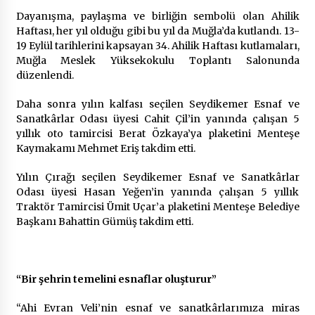
2 ay ago
Dayanışma, paylaşma ve birliğin sembolü olan Ahilik
Haftası, her yıl olduğu gibi bu yıl da Muğla’da kutlandı. 13-
Saadet Partisi Ziyaretlere Devam Ediyor
19 Eylül tarihlerini kapsayan 34. Ahilik Haftası kutlamaları,
4 ay ago
Muğla Meslek Yüksekokulu Toplantı Salonunda
düzenlendi.
Daha sonra yılın kalfası seçilen Seydikemer Esnaf ve
Başkan Aras “Bizler Günü Kurtaran Değil, Yarını
Kuran İşler İçin Çalışacağız”
Sanatkârlar Odası üyesi Cahit Çil’in yanında çalışan 5
9 ay ago
yıllık oto tamircisi Berat Özkaya’ya plaketini Menteşe
Kaymakamı Mehmet Eriş takdim etti.
Seydikemer Belediye Meclisi Ekim Ayı
Yılın Çırağı seçilen Seydikemer Esnaf ve Sanatkârlar
Toplantısı Yapıldı
Odası üyesi Hasan Yeğen’in yanında çalışan 5 yıllık
2 yıl ago
Traktör Tamircisi Ümit Uçar’a plaketini Menteşe Belediye
Başkanı Bahattin Gümüş takdim etti.
“Hiç Kimse Kaçak Yapım Legalleşecek Ümidinde
Olmamalı”
2 yıl ago
“Bir şehrin temelini esnaflar oluşturur”
Muğla’da Çoğunluk CHP’de
“Ahi Evran Veli’nin esnaf ve sanatkârlarımıza miras
2 yıl ago