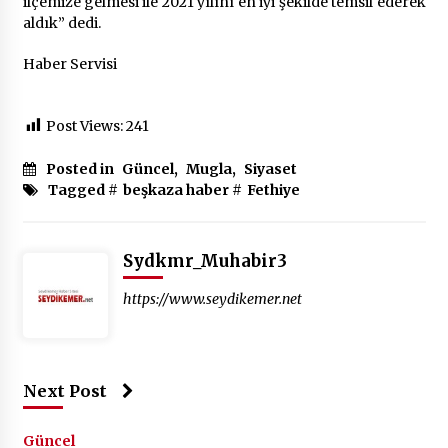
ilçemize gelmesi ile 2021 yılını en iyi şekilde temsil ederek
aldık” dedi.
Haber Servisi
Post Views:
241
Posted in
Güncel
,
Mugla
,
Siyaset
Tagged #
beşkaza haber
#
Fethiye
Sydkmr_Muhabir3
https://www.seydikemer.net
Next Post
Güncel