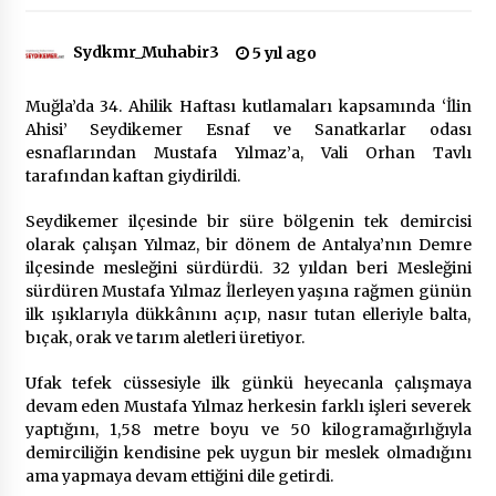
Sydkmr_Muhabir3
5 yıl ago
Çevre Bilinci Sahneye Taşınıyor: Çocuklardan
“Temiz Fethiye” Oyunu
2 ay ago
Muğla’da 34. Ahilik Haftası kutlamaları kapsamında ‘İlin
Ahisi’ Seydikemer Esnaf ve Sanatkarlar odası
esnaflarından Mustafa Yılmaz’a, Vali Orhan Tavlı
9 Günde 119 Acil Olaya Müdahale Edildi
tarafından kaftan giydirildi.
2 ay ago
Seydikemer ilçesinde bir süre bölgenin tek demircisi
olarak çalışan Yılmaz, bir dönem de Antalya’nın Demre
FETHİYE BELEDİYESİ HAZİRAN AYI MECLİS
ilçesinde mesleğini sürdürdü. 32 yıldan beri Mesleğini
TOPLANTISI GERÇEKLEŞTİRİLDİ
sürdüren Mustafa Yılmaz İlerleyen yaşına rağmen günün
2 ay ago
ilk ışıklarıyla dükkânını açıp, nasır tutan elleriyle balta,
bıçak, orak ve tarım aletleri üretiyor.
HAYIRSEVER DİNÇER AKYALI’DAN EĞİTİME
DESTEK
Ufak tefek cüssesiyle ilk günkü heyecanla çalışmaya
2 ay ago
devam eden Mustafa Yılmaz herkesin farklı işleri severek
yaptığını, 1,58 metre boyu ve 50 kilogramağırlığıyla
demirciliğin kendisine pek uygun bir meslek olmadığını
Mobil Tekerlekli Sandalye Tamir Aracı Engelsiz
ama yapmaya devam ettiğini dile getirdi.
Muğla İçin Yollarda