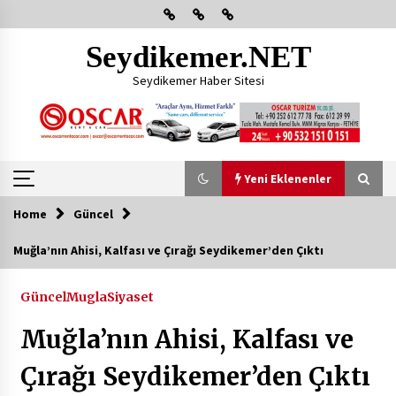
Skip
to
content
Seydikemer.NET
Seydikemer Haber Sitesi
Yeni Eklenenler
Home
Güncel
Yeni Eklenenler
Muğla’nın Ahisi, Kalfası ve Çırağı Seydikemer’den Çıktı
Başkan Aras Yatırımları Yerinde İnceledi
Güncel
Mugla
Siyaset
2 ay ago
Muğla’nın Ahisi, Kalfası ve
CHP FETHİYE’DEN “ÜYE BULUŞMASI” ETKİNLİĞİ
Çırağı Seydikemer’den Çıktı
2 ay ago