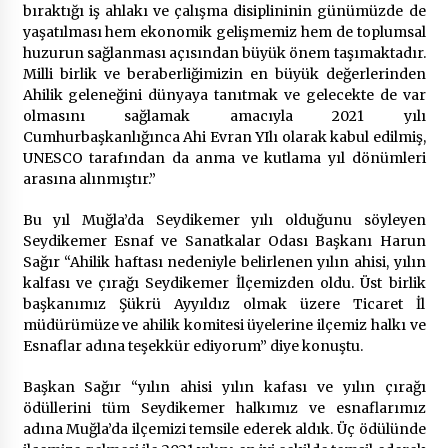
bıraktığı iş ahlakı ve çalışma disiplininin günümüzde de
yaşatılması hem ekonomik gelişmemiz hem de toplumsal
huzurun sağlanması açısından büyük önem taşımaktadır.
Milli birlik ve beraberliğimizin en büyük değerlerinden
Ahilik geleneğini dünyaya tanıtmak ve gelecekte de var
olmasını sağlamak amacıyla 2021 yılı
Cumhurbaşkanlığınca Ahi Evran YIlı olarak kabul edilmiş,
UNESCO tarafından da anma ve kutlama yıl dönümleri
arasına alınmıştır.”
Bu yıl Muğla’da Seydikemer yılı olduğunu söyleyen
Seydikemer Esnaf ve Sanatkalar Odası Başkanı Harun
Sağır “Ahilik haftası nedeniyle belirlenen yılın ahisi, yılın
kalfası ve çırağı Seydikemer İlçemizden oldu. Üst birlik
başkanımız Şükrü Ayyıldız olmak üzere Ticaret İl
müdürümüze ve ahilik komitesi üyelerine ilçemiz halkı ve
Esnaflar adına teşekkür ediyorum” diye konuştu.
Başkan Sağır “yılın ahisi yılın kafası ve yılın çırağı
ödüllerini tüm Seydikemer halkımız ve esnaflarımız
adına Muğla’da ilçemizi temsile ederek aldık. Üç ödülünde