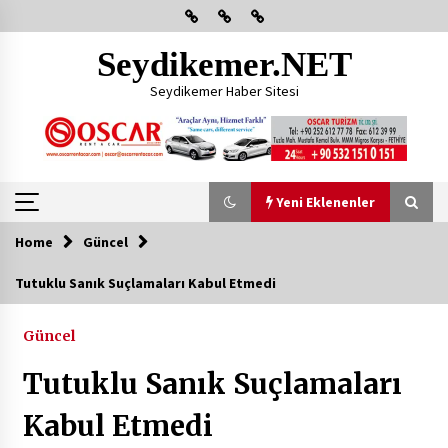
Skip
to
content
Seydikemer.NET
Seydikemer Haber Sitesi
Yeni Eklenenler
Home
Güncel
Yeni Eklenenler
Tutuklu Sanık Suçlamaları Kabul Etmedi
Başkan Aras Yatırımları Yerinde İnceledi
Güncel
2 ay ago
Tutuklu Sanık Suçlamaları
CHP FETHİYE’DEN “ÜYE BULUŞMASI” ETKİNLİĞİ
Kabul Etmedi
2 ay ago