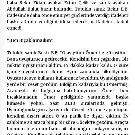
2 ay ago
baba Bekir Fidan avukat Ertan Çelik ve sanık avukatı
Abdullah Bulut hazır bulundu. Tutuklu sanık Bekir E.B.
ifadesinde daha önce emniyet güçlerinde verdiği ifadeleri
Saadet Partisi Ziyaretlere Devam Ediyor
baskı altında verdiğini iddia ederek o ifadeleri kabul
4 ay ago
etmedi.
“Ben Bıçaklamadım”
Başkan Aras “Bizler Günü Kurtaran Değil, Yarını
Kuran İşler İçin Çalışacağız”
Tutuklu sanık Bekir E.B. “Olay günü Ömer ile görüştüm.
9 ay ago
Bana uyuşturucu getirecekti. Kendisini ben çağırdım. Bir
miktar uyuşturucu aldım. 15 dakika kadar kaldı. O süre
içinde uyuşturucu aldım. Aynı zamanda alkolüydüm.
Seydikemer Belediye Meclisi Ekim Ayı
Toplantısı Yapıldı
Uyuşturucuyu kullanır kullanmaz bayıldım. Uyandığımda
2 yıl ago
yerde bir ceset gördüm. Bildiğim kadarıyla bu Ömer’miş.
Aramızda bir boğuşma hatırlamıyorum. Ömer’i ben
bıçaklamadım. Ömer geldiğinde yanımızda başka
“Hiç Kimse Kaçak Yapım Legalleşecek Ümidinde
kimsede yoktu. Saat 23.30 sıralarında gelmişti.
Olmamalı”
Uyandığımda gün ağarıyordu. Cesedi görünce apar topar
2 yıl ago
kendimi dışarı attım. O an panik ile dışarı çıktım. Ev
sahibime ait araca binip bir süre Göcek’te gezdim. Araçta
Muğla’da Çoğunluk CHP’de
bulunan telefonun bana ait olmadığını anlayınca dışarı
2 yıl ago
fırlattım. Kendime ait telefonu da şifresini açamayınca