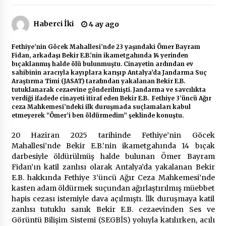
Haberci İki
4 ay ago
Çevre Bilinci Sahneye Taşınıyor: Çocuklardan
“Temiz Fethiye” Oyunu
2 ay ago
Fethiye’nin Göcek Mahallesi’nde 23 yaşındaki Ömer Bayram
Fidan, arkadaşı Bekir E.B.’nin ikametgahında 14 yerinden
bıçaklanmış halde ölü bulunmuştu. Cinayetin ardından ev
9 Günde 119 Acil Olaya Müdahale Edildi
sahibinin aracıyla kayıplara karışıp Antalya’da Jandarma Suç
2 ay ago
Araştırma Timi (JASAT) tarafından yakalanan Bekir E.B.
tutuklanarak cezaevine gönderilmişti. Jandarma ve savcılıkta
verdiği ifadede cinayeti itiraf eden Bekir E.B. Fethiye 3’üncü Ağır
ceza Mahkemesi’ndeki ilk duruşmada suçlamaları kabul
etmeyerek “Ömer’i ben öldürmedim” şeklinde konuştu.
FETHİYE BELEDİYESİ HAZİRAN AYI MECLİS
TOPLANTISI GERÇEKLEŞTİRİLDİ
20 Haziran 2025 tarihinde Fethiye’nin Göcek
2 ay ago
Mahallesi’nde Bekir E.B.’nin ikametgahında 14 bıçak
darbesiyle öldürülmüş halde bulunan Ömer Bayram
HAYIRSEVER DİNÇER AKYALI’DAN EĞİTİME
Fidan’ın katil zanlısı olarak Antalya’da yakalanan Bekir
DESTEK
E.B. hakkında Fethiye 3’üncü Ağır Ceza Mahkemesi’nde
2 ay ago
kasten adam öldürmek suçundan ağırlaştırılmış müebbet
hapis cezası istemiyle dava açılmıştı. İlk duruşmaya katil
Mobil Tekerlekli Sandalye Tamir Aracı Engelsiz
zanlısı tutuklu sanık Bekir E.B. cezaevinden Ses ve
Muğla İçin Yollarda
Görüntü Bilişim Sistemi (SEGBİS) yoluyla katılırken, acılı