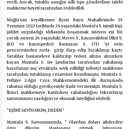
verdi. Ancak, tutuklu sanığın adli tıpa gönderilme talebi
mahkeme heyeti tarafından reddedildi.
Muğla’nın Seydikemer ilçesi Bayır Mahallesinde 19
Temmuz 2022 tarihinde 29 yaşındaki Mustafa S. isimli kişi,
şiddet uyguladığı iddiasıyla boşanmak isteyen eşi bir
çocuk annesi 26 yaşındaki Merve S., kayınvalidesi Ülkü S.
(63) ve kayınpederi Ramazan S. (71) ‘yi evin
penceresinden zorla girip darp edip bıçaklayıp kaçtı.
Yaralılar hastanelere kaldırılıp tedavi altına alınırken
kaçan Mustafa S. ise jandarma tarafından yakalanıp
hazırlanan suç evrakıyla sevk edildiği nöbetçi mahkeme
tarafından tutuklanıp cezaevine konulmuştu. Mustafa S.
Fethiye 2.Ağır Ceza Mahkemesindeki ilk duruşmada
rahatsız olduğu gerekçesiyle ifade vermemişti. Mustafa S.
İkinci mahkemeye katılırken rahatsızlığını tekrarlayıp
savunmasını yazdığını ve okumak istediğini söyledi.
“EŞİMİ SEVİYORUM, DEDİM”
Mustafa S. Savunmasında, “ Olaydan dolayı ailelerden
özür dilerim. Hastaneye gitmek istiyorum.