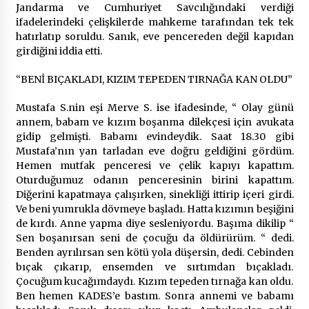
Jandarma ve Cumhuriyet Savcılığındaki verdiği
ifadelerindeki çelişkilerde mahkeme tarafından tek tek
hatırlatıp soruldu. Sanık, eve pencereden değil kapıdan
girdiğini iddia etti.
“BENİ BIÇAKLADI, KIZIM TEPEDEN TIRNAĞA KAN OLDU”
Mustafa S.nin eşi Merve S. ise ifadesinde, “ Olay günü
annem, babam ve kızım boşanma dilekçesi için avukata
gidip gelmişti. Babamı evindeydik. Saat 18.30 gibi
Mustafa’nın yan tarladan eve doğru geldiğini gördüm.
Hemen mutfak penceresi ve çelik kapıyı kapattım.
Oturduğumuz odanın penceresinin birini kapattım.
Diğerini kapatmaya çalışırken, sinekliği ittirip içeri girdi.
Ve beni yumrukla dövmeye başladı. Hatta kızımın beşiğini
de kırdı. Anne yapma diye sesleniyordu. Başıma dikilip “
Sen boşanırsan seni de çocuğu da öldürürüm. “ dedi.
Benden ayrılırsan sen kötü yola düşersin, dedi. Cebinden
bıçak çıkarıp, ensemden ve sırtımdan bıçakladı.
Çocuğum kucağımdaydı. Kızım tepeden tırnağa kan oldu.
Ben hemen KADES’e bastım. Sonra annemi ve babamı