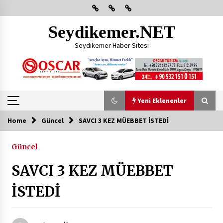
Skip
to
content
Seydikemer.NET
Seydikemer Haber Sitesi
Yeni Eklenenler
Home
Güncel
SAVCI 3 KEZ MÜEBBET İSTEDİ
Yeni Eklenenler
Güncel
Başkan Aras Yatırımları Yerinde İnceledi
SAVCI 3 KEZ MÜEBBET
2 ay ago
İSTEDİ
CHP FETHİYE’DEN “ÜYE BULUŞMASI” ETKİNLİĞİ
2 ay ago