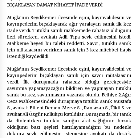
2 ay ago
BIÇAKLAYAN DAMAT NİHAYET İFADE VERDİ
Muğla’nın Seydikemer ilçesinde eşini, kayınvalidesini ve
Saadet Partisi Ziyaretlere Devam Ediyor
kayınpederini bıçaklayarak ağır yaralayan sanık ilk kez
4 ay ago
ifade verdi. Tutuklu sanık mahkemede rahatsız olduğunu
ileri sürerken, avukatı Adli Tıpa sevk edilmesini istedi.
Mahkeme heyeti bu talebi reddetti. Savcı, tutuklu sanık
Başkan Aras “Bizler Günü Kurtaran Değil, Yarını
için mütalaasını verirken sanık için 3 kez müebbet hapis
Kuran İşler İçin Çalışacağız”
istendiği kaydedildi.
9 ay ago
Muğla’nın Seydikemer ilçesinde eşini, kayınvalidesini ve
Seydikemer Belediye Meclisi Ekim Ayı
kayınpederini bıçaklayan sanık için savcı mütalaasını
Toplantısı Yapıldı
verdi. İlk duruşmada rahatsız olduğu gerekçesiyle
2 yıl ago
savunma yapamayacağını bildiren ve yapmayan tutuklu
sanık bu kez, savunmasını yazarak okudu. Fethiye 2.Ağır
Ceza Mahkemesindeki duruşmaya tutuklu sanık Mustafa
“Hiç Kimse Kaçak Yapım Legalleşecek Ümidinde
Olmamalı”
S., avukatı Bülent Demen, Merve S. , Ramazan S., Ülkü S. ve
2 yıl ago
avukat Ali Özgür Kullukçu katıldılar. Duruşmada, bir tanık
da dinlenirken tutuklu sanığın akıl sağlığının bozuk
olduğunu bazı şeyleri hatırlayamadığını bu nedenle
Muğla’da Çoğunluk CHP’de
doktora sevk edilmesini istemesine avukatı da destek
2 yıl ago