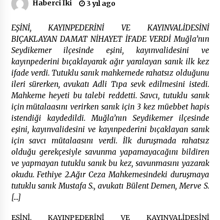
Haberci İki
3 yıl ago
Çevre Bilinci Sahneye Taşınıyor: Çocuklardan
EŞİNİ, KAYINPEDERİNİ VE KAYINVALİDESİNİ
“Temiz Fethiye” Oyunu
BIÇAKLAYAN DAMAT NİHAYET İFADE VERDİ Muğla’nın
2 ay ago
Seydikemer ilçesinde eşini, kayınvalidesini ve
kayınpederini bıçaklayarak ağır yaralayan sanık ilk kez
9 Günde 119 Acil Olaya Müdahale Edildi
ifade verdi. Tutuklu sanık mahkemede rahatsız olduğunu
2 ay ago
ileri sürerken, avukatı Adli Tıpa sevk edilmesini istedi.
Mahkeme heyeti bu talebi reddetti. Savcı, tutuklu sanık
için mütalaasını verirken sanık için 3 kez müebbet hapis
FETHİYE BELEDİYESİ HAZİRAN AYI MECLİS
istendiği kaydedildi. Muğla’nın Seydikemer ilçesinde
TOPLANTISI GERÇEKLEŞTİRİLDİ
eşini, kayınvalidesini ve kayınpederini bıçaklayan sanık
2 ay ago
için savcı mütalaasını verdi. İlk duruşmada rahatsız
olduğu gerekçesiyle savunma yapamayacağını bildiren
HAYIRSEVER DİNÇER AKYALI’DAN EĞİTİME
ve yapmayan tutuklu sanık bu kez, savunmasını yazarak
DESTEK
okudu. Fethiye 2.Ağır Ceza Mahkemesindeki duruşmaya
2 ay ago
tutuklu sanık Mustafa S., avukatı Bülent Demen, Merve S.
[…]
Mobil Tekerlekli Sandalye Tamir Aracı Engelsiz
Muğla İçin Yollarda
EŞİNİ, KAYINPEDERİNİ VE KAYINVALİDESİNİ