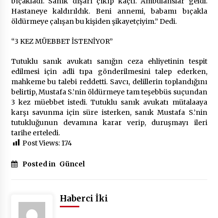
bıçakladı. Sanık dışarı çıkıp kaçtı. Ambulanslar geldi.
Hastaneye kaldırıldık. Beni annemi, babamı bıçakla
öldürmeye çalışan bu kişiden şikayetçiyim.” Dedi.
“3 KEZ MÜEBBET İSTENİYOR”
Tutuklu sanık avukatı sanığın ceza ehliyetinin tespit
edilmesi için adli tıpa gönderilmesini talep ederken,
mahkeme bu talebi reddetti. Savcı, delillerin toplandığını
belirtip, Mustafa S.’nin öldürmeye tam teşebbüs suçundan
3 kez müebbet istedi. Tutuklu sanık avukatı mütalaaya
karşı savunma için süre isterken, sanık Mustafa S.’nin
tutukluğunun devamına karar verip, duruşmayı ileri
tarihe erteledi.
Post Views:
174
Posted in
Güncel
Haberci İki