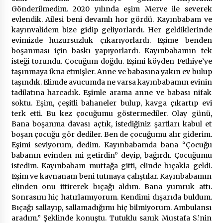
Gönderilmedim. 2020 yılında eşim Merve ile severek
evlendik. Ailesi beni devamlı hor gördü. Kayınbabam ve
kayınvalidem bize gidip geliyorlardı. Her geldiklerinde
evimizde huzursuzluk çıkarıyorlardı. Eşime benden
boşanması için baskı yapıyorlardı. Kayınbabamın tek
isteği torundu. Çocuğum doğdu. Eşimi köyden Fethiye’ye
taşınmaya ikna etmişler. Anne ve babasına yakın ev bulup
taşındık. Elimde avucumda ne varsa kayınbabamın evinin
tadilatına harcadık. Eşimle arama anne ve babası nifak
soktu. Eşim, çeşitli bahaneler bulup, kavga çıkartıp evi
terk etti. Bu kez çocuğumu göstermediler. Olay günü,
Bana boşanma davası açtık, istediğiniz şartları kabul et
boşan çocuğu gör dediler. Ben de çocuğumu alır giderim.
Eşimi seviyorum, dedim. Kayınbabamda bana “Çocuğu
babanın evinden mi getirdin” deyip, bağırdı. Çocuğumu
istedim. Kayınbabam mutfağa gitti, elinde bıçakla geldi.
Eşim ve kaynanam beni tutmaya çalıştılar. Kayınbabamın
elinden onu ittirerek bıçağı aldım. Bana yumruk attı.
Sonrasını hiç hatırlamıyorum. Kendimi dışarıda buldum.
Bıçağı sallayıp, sallamadığımı hiç bilmiyorum. Ambulansı
aradım.” Şeklinde konuştu. Tutuklu sanık Mustafa S.’nin