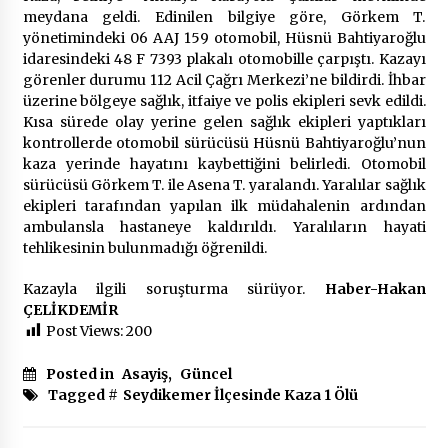
2 ay ago
meydana geldi. Edinilen bilgiye göre, Görkem T.
yönetimindeki 06 AAJ 159 otomobil, Hüsnü Bahtiyaroğlu
Saadet Partisi Ziyaretlere Devam Ediyor
idaresindeki 48 F 7393 plakalı otomobille çarpıştı. Kazayı
4 ay ago
görenler durumu 112 Acil Çağrı Merkezi’ne bildirdi. İhbar
üzerine bölgeye sağlık, itfaiye ve polis ekipleri sevk edildi.
Kısa sürede olay yerine gelen sağlık ekipleri yaptıkları
kontrollerde otomobil sürücüsü Hüsnü Bahtiyaroğlu’nun
Başkan Aras “Bizler Günü Kurtaran Değil, Yarını
Kuran İşler İçin Çalışacağız”
kaza yerinde hayatını kaybettiğini belirledi. Otomobil
9 ay ago
sürücüsü Görkem T. ile Asena T. yaralandı. Yaralılar sağlık
ekipleri tarafından yapılan ilk müdahalenin ardından
ambulansla hastaneye kaldırıldı. Yaralıların hayati
Seydikemer Belediye Meclisi Ekim Ayı
tehlikesinin bulunmadığı öğrenildi.
Toplantısı Yapıldı
2 yıl ago
Kazayla ilgili soruşturma sürüyor.
Haber-Hakan
ÇELİKDEMİR
“Hiç Kimse Kaçak Yapım Legalleşecek Ümidinde
Post Views:
200
Olmamalı”
2 yıl ago
Posted in
Asayiş
,
Güncel
Tagged #
Seydikemer İlçesinde Kaza 1 Ölü
Muğla’da Çoğunluk CHP’de
2 yıl ago