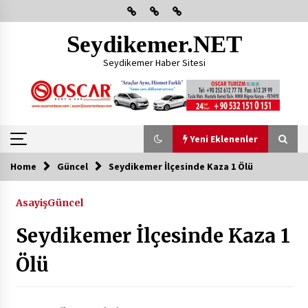
Skip
to
content
Seydikemer.NET
Seydikemer Haber Sitesi
Yeni Eklenenler
Home
Güncel
Seydikemer İlçesinde Kaza 1 Ölü
Yeni Eklenenler
Asayiş
Güncel
Başkan Aras Yatırımları Yerinde İnceledi
Seydikemer İlçesinde Kaza 1
2 ay ago
Ölü
CHP FETHİYE’DEN “ÜYE BULUŞMASI” ETKİNLİĞİ
2 ay ago