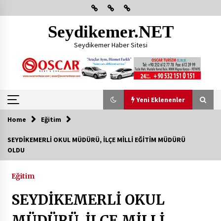
Skip
to
content
Seydikemer.NET
Seydikemer Haber Sitesi
Yeni Eklenenler
Home
Eğitim
Yeni Eklenenler
SEYDİKEMERLİ OKUL MÜDÜRÜ, İLÇE MİLLİ EĞİTİM MÜDÜRÜ
OLDU
Başkan Aras Yatırımları Yerinde İnceledi
2 ay ago
Eğitim
SEYDİKEMERLİ OKUL
CHP FETHİYE’DEN “ÜYE BULUŞMASI” ETKİNLİĞİ
2 ay ago
MÜDÜRÜ, İLÇE MİLLİ