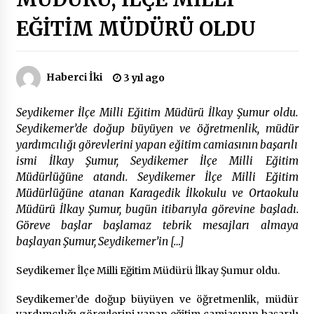
EĞİTİM MÜDÜRÜ OLDU
Çevre Bilinci Sahneye Taşınıyor: Çocuklardan
“Temiz Fethiye” Oyunu
2 ay ago
Haberci İki
3 yıl ago
9 Günde 119 Acil Olaya Müdahale Edildi
Seydikemer İlçe Milli Eğitim Müdürü İlkay Şumur oldu.
2 ay ago
Seydikemer’de doğup büyüyen ve öğretmenlik, müdür
yardımcılığı görevlerini yapan eğitim camiasının başarılı
ismi İlkay Şumur, Seydikemer İlçe Milli Eğitim
FETHİYE BELEDİYESİ HAZİRAN AYI MECLİS
TOPLANTISI GERÇEKLEŞTİRİLDİ
Müdürlüğüne atandı. Seydikemer İlçe Milli Eğitim
2 ay ago
Müdürlüğüne atanan Karagedik İlkokulu ve Ortaokulu
Müdürü İlkay Şumur, bugün itibarıyla görevine başladı.
Göreve başlar başlamaz tebrik mesajları almaya
HAYIRSEVER DİNÇER AKYALI’DAN EĞİTİME
DESTEK
başlayan Şumur, Seydikemer’in […]
2 ay ago
Seydikemer İlçe Milli Eğitim Müdürü İlkay Şumur oldu.
Mobil Tekerlekli Sandalye Tamir Aracı Engelsiz
Seydikemer’de doğup büyüyen ve öğretmenlik, müdür
Muğla İçin Yollarda
yardımcılığı görevlerini yapan eğitim camiasının başarılı