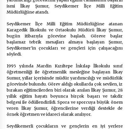
2 ay ago
ismi İlkay Şumur, Seydikemer İlçe Milli Eğitim
Müdürlüğüne atandı.
Saadet Partisi Ziyaretlere Devam Ediyor
4 ay ago
Seydikemer İlçe Milli Eğitim Müdürlüğüne atanan
Karagedik İlkokulu ve Ortaokulu Müdürü İlkay Şumur,
bugün itibarıyla görevine başladı. Göreve başlar
başlamaz tebrik mesajları almaya başlayan Şumur,
Başkan Aras “Bizler Günü Kurtaran Değil, Yarını
Kuran İşler İçin Çalışacağız”
Seydikemer’in çocukları ve gençleri için çalışacağını
9 ay ago
söyledi.
1995 yılında Mardin Kızıltepe İnkılap İlkokulu sınıf
Seydikemer Belediye Meclisi Ekim Ayı
öğretmenliği ile öğretmenlik mesleğine başlayan İlkay
Toplantısı Yapıldı
Sumur, yıllar içerisinde müdür yardımcılığı ve müdürlük
2 yıl ago
görevinde bulundu. Görev aldığı okullarda çok sevilen, iz
bırakan eğitimcilerden biri olarak anılan İlkay Şumur, 28
“Hiç Kimse Kaçak Yapım Legalleşecek Ümidinde
yıllık eğitim hayatı boyunca birçok başarı ve takdir
Olmamalı”
belgesi ile ödüllendirildi. Spora ve sporcuya büyük önem
2 yıl ago
veren İlkay Şumur, öğrencilerine verdiği destekle de
örnek öğretmen ve idareci olarak anılıyor.
Muğla’da Çoğunluk CHP’de
Seydikemerli çocukların ve gençlerin en iyi yerlere
2 yıl ago