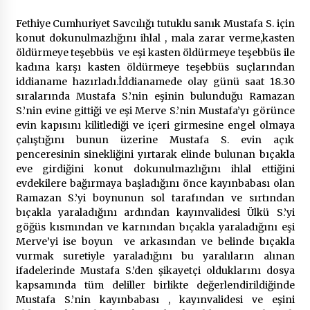
Fethiye Cumhuriyet Savcılığı tutuklu sanık Mustafa S. için
konut dokunulmazlığını ihlal , mala zarar verme,kasten
öldürmeye teşebbüs ve eşi kasten öldürmeye teşebbüs ile
kadına karşı kasten öldürmeye teşebbüs suçlarından
iddianame hazırladı.İddianamede olay günü saat 18.30
sıralarında Mustafa S.’nin eşinin bulunduğu Ramazan
S.’nin evine gittiği ve eşi Merve S.’nin Mustafa’yı görünce
evin kapısını kilitlediği ve içeri girmesine engel olmaya
çalıştığını bunun üzerine Mustafa S. evin açık
penceresinin sinekliğini yırtarak elinde bulunan bıçakla
eve girdiğini konut dokunulmazlığını ihlal ettiğini
evdekilere bağırmaya başladığını önce kayınbabası olan
Ramazan S.’yi boynunun sol tarafından ve sırtından
bıçakla yaraladığını ardından kayınvalidesi Ülkü S.’yi
göğüs kısmından ve karnından bıçakla yaraladığını eşi
Merve’yi ise boyun ve arkasından ve belinde bıçakla
vurmak suretiyle yaraladığını bu yaralıların alınan
ifadelerinde Mustafa S.’den şikayetçi olduklarını dosya
kapsamında tüm deliller birlikte değerlendirildiğinde
Mustafa S.’nin kayınbabası , kayınvalidesi ve eşini