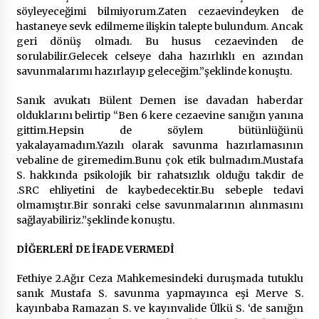
söyleyeceğimi bilmiyorum.Zaten cezaevindeyken de
hastaneye sevk edilmeme ilişkin talepte bulundum. Ancak
geri dönüş olmadı. Bu husus cezaevinden de
sorulabilir.Gelecek celseye daha hazırlıklı en azından
savunmalarımı hazırlayıp geleceğim.”şeklinde konuştu.
Sanık avukatı Bülent Demen ise davadan haberdar
olduklarını belirtip “Ben 6 kere cezaevine sanığın yanına
gittim.Hepsin de söylem bütünlüğünü
yakalayamadım.Yazılı olarak savunma hazırlamasının
vebaline de giremedim.Bunu çok etik bulmadım.Mustafa
S. hakkında psikolojik bir rahatsızlık olduğu takdir de
.SRC ehliyetini de kaybedecektir.Bu sebeple tedavi
olmamıştır.Bir sonraki celse savunmalarının alınmasını
sağlayabiliriz.”şeklinde konuştu.
DİĞERLERİ DE İFADE VERMEDİ
Fethiye 2.Ağır Ceza Mahkemesindeki duruşmada tutuklu
sanık Mustafa S. savunma yapmayınca eşi Merve S.
kayınbaba Ramazan S. ve kayınvalide Ülkü S. ‘de sanığın