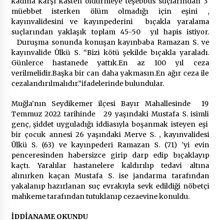
kadına karşı kasten öldürmeye teşebbüs suçlarından 3
2 ay ago
müebbet isterken ölüm olmadığı için eşini ,
kayınvalidesini ve kayınpederini bıçakla yaralama
Saadet Partisi Ziyaretlere Devam Ediyor
suçlarından yaklaşık toplam 45-50 yıl hapis istiyor.
4 ay ago
Duruşma sonunda konuşan kayınbaba Ramazan S. ve
kayınvalide Ülkü S. “Bizi kötü şekilde bıçakla yaraladı.
Günlerce hastanede yattık.En az 100 yıl ceza
Başkan Aras “Bizler Günü Kurtaran Değil, Yarını
verilmelidir.Başka bir can daha yakmasın.En ağır ceza ile
Kuran İşler İçin Çalışacağız”
cezalandırılmalıdır.”ifadelerinde bulundular.
9 ay ago
Muğla’nın Seydikemer ilçesi Bayır Mahallesinde 19
Temmuz 2022 tarihinde 29 yaşındaki Mustafa S. isimli
Seydikemer Belediye Meclisi Ekim Ayı
genç, şiddet uyguladığı iddiasıyla boşanmak isteyen eşi
Toplantısı Yapıldı
bir çocuk annesi 26 yaşındaki Merve S. , kayınvalidesi
2 yıl ago
Ülkü S. (63) ve kayınpederi Ramazan S. (71) ’yi evin
penceresinden habersizce girip darp edip bıçaklayıp
“Hiç Kimse Kaçak Yapım Legalleşecek Ümidinde
kaçtı. Yaralılar hastanelere kaldırılıp tedavi altına
Olmamalı”
alınırken kaçan Mustafa S. ise jandarma tarafından
2 yıl ago
yakalanıp hazırlanan suç evrakıyla sevk edildiği nöbetçi
mahkeme tarafından tutuklanıp cezaevine konuldu.
Muğla’da Çoğunluk CHP’de
İDDİANAME OKUNDU
2 yıl ago