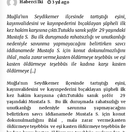
Haberci İki
3 yıl ago
Çevre Bilinci Sahneye Taşınıyor: Çocuklardan
Muğla’nın Seydikemer ilçesinde tartıştığı eşini,
“Temiz Fethiye” Oyunu
kayınvalidesini ve kayınpederini bıçaklayan şüpheli ilk
2 ay ago
kez hakim karşısına çıktı.Tutuklu sanık şoför 29 yaşındaki
Mustafa S. Bu ilk duruşmada rahatsızlığı ve unutkanlığı
9 Günde 119 Acil Olaya Müdahale Edildi
nedeniyle savunma yapmayacağını belirtirken savcı
2 ay ago
iddianamede Mustafa S. için konut dokunulmazlığını
ihlal , mala zarar verme,kasten öldürmeye teşebbüs ve eşi
kasten öldürmeye teşebbüs ile kadına karşı kasten
FETHİYE BELEDİYESİ HAZİRAN AYI MECLİS
öldürmeye […]
TOPLANTISI GERÇEKLEŞTİRİLDİ
2 ay ago
Muğla’nın Seydikemer ilçesinde tartıştığı eşini,
kayınvalidesini ve kayınpederini bıçaklayan şüpheli ilk
HAYIRSEVER DİNÇER AKYALI’DAN EĞİTİME
kez hakim karşısına çıktı.Tutuklu sanık şoför 29
DESTEK
yaşındaki Mustafa S. Bu ilk duruşmada rahatsızlığı ve
2 ay ago
unutkanlığı nedeniyle savunma yapmayacağını
belirtirken savcı iddianamede Mustafa S. için konut
dokunulmazlığını ihlal , mala zarar verme,kasten
Mobil Tekerlekli Sandalye Tamir Aracı Engelsiz
öldürmeye teşebbüs ve eşi kasten öldürmeye teşebbüs ile
Muğla İçin Yollarda