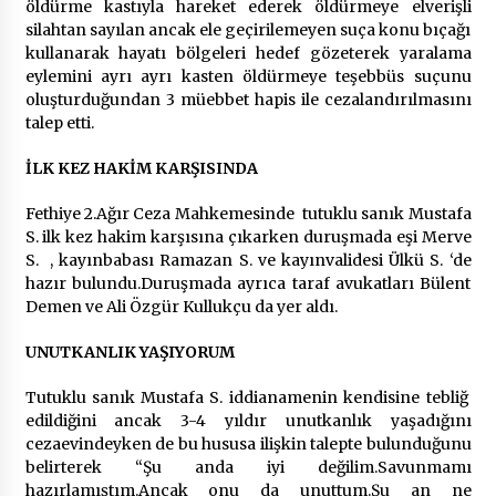
öldürme kastıyla hareket ederek öldürmeye elverişli
silahtan sayılan ancak ele geçirilemeyen suça konu bıçağı
kullanarak hayatı bölgeleri hedef gözeterek yaralama
eylemini ayrı ayrı kasten öldürmeye teşebbüs suçunu
oluşturduğundan 3 müebbet hapis ile cezalandırılmasını
talep etti.
İLK KEZ HAKİM KARŞISINDA
Fethiye 2.Ağır Ceza Mahkemesinde tutuklu sanık Mustafa
S. ilk kez hakim karşısına çıkarken duruşmada eşi Merve
S. , kayınbabası Ramazan S. ve kayınvalidesi Ülkü S. ‘de
hazır bulundu.Duruşmada ayrıca taraf avukatları Bülent
Demen ve Ali Özgür Kullukçu da yer aldı.
UNUTKANLIK YAŞIYORUM
Tutuklu sanık Mustafa S. iddianamenin kendisine tebliğ
edildiğini ancak 3-4 yıldır unutkanlık yaşadığını
cezaevindeyken de bu hususa ilişkin talepte bulunduğunu
belirterek “Şu anda iyi değilim.Savunmamı
hazırlamıştım.Ancak onu da unuttum.Şu an ne