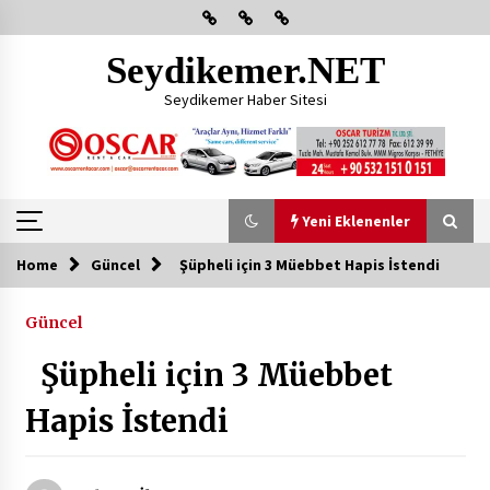
Skip
to
content
Seydikemer.NET
Seydikemer Haber Sitesi
Yeni Eklenenler
Home
Güncel
Şüpheli için 3 Müebbet Hapis İstendi
Yeni Eklenenler
Güncel
Başkan Aras Yatırımları Yerinde İnceledi
Şüpheli için 3 Müebbet
2 ay ago
Hapis İstendi
CHP FETHİYE’DEN “ÜYE BULUŞMASI” ETKİNLİĞİ
2 ay ago