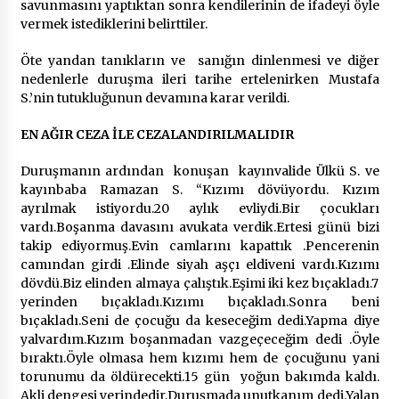
savunmasını yaptıktan sonra kendilerinin de ifadeyi öyle
vermek istediklerini belirttiler.
Öte yandan tanıkların ve sanığın dinlenmesi ve diğer
nedenlerle duruşma ileri tarihe ertelenirken Mustafa
S.’nin tutukluğunun devamına karar verildi.
EN AĞIR CEZA İLE CEZALANDIRILMALIDIR
Duruşmanın ardından konuşan kayınvalide Ülkü S. ve
kayınbaba Ramazan S. “Kızımı dövüyordu. Kızım
ayrılmak istiyordu.20 aylık evliydi.Bir çocukları
vardı.Boşanma davasını avukata verdik.Ertesi günü bizi
takip ediyormuş.Evin camlarını kapattık .Pencerenin
camından girdi .Elinde siyah aşçı eldiveni vardı.Kızımı
dövdü.Biz elinden almaya çalıştık.Eşimi iki kez bıçakladı.7
yerinden bıçakladı.Kızımı bıçakladı.Sonra beni
bıçakladı.Seni de çocuğu da keseceğim dedi.Yapma diye
yalvardım.Kızım boşanmadan vazgeçeceğim dedi .Öyle
bıraktı.Öyle olmasa hem kızımı hem de çocuğunu yani
torunumu da öldürecekti.15 gün yoğun bakımda kaldı.
Akli dengesi yerindedir.Duruşmada unutkanım dedi.Yalan