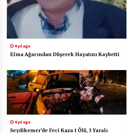
4 yıl ago
Elma Ağacından Düşerek Hayatını Kaybetti
4 yıl ago
Seydikemer’de Feci Kaza 1 Ölü, 3 Yaralı