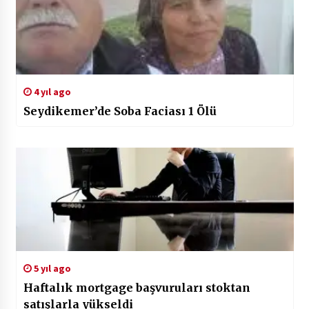
4 yıl ago
Seydikemer’de Soba Faciası 1 Ölü
5 yıl ago
Haftalık mortgage başvuruları stoktan
satışlarla yükseldi