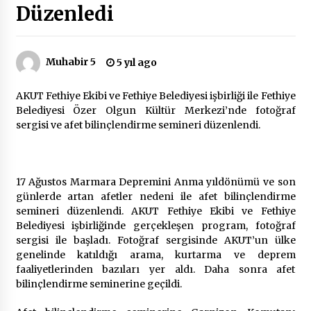
Düzenledi
Çevre Bilinci Sahneye Taşınıyor: Çocuklardan
“Temiz Fethiye” Oyunu
2 ay ago
Muhabir 5
5 yıl ago
AKUT Fethiye Ekibi ve Fethiye Belediyesi işbirliği ile Fethiye
9 Günde 119 Acil Olaya Müdahale Edildi
Belediyesi Özer Olgun Kültür Merkezi’nde fotoğraf
2 ay ago
sergisi ve afet bilinçlendirme semineri düzenlendi.
FETHİYE BELEDİYESİ HAZİRAN AYI MECLİS
TOPLANTISI GERÇEKLEŞTİRİLDİ
17 Ağustos Marmara Depremini Anma yıldönümü ve son
2 ay ago
günlerde artan afetler nedeni ile afet bilinçlendirme
semineri düzenlendi. AKUT Fethiye Ekibi ve Fethiye
HAYIRSEVER DİNÇER AKYALI’DAN EĞİTİME
Belediyesi işbirliğinde gerçekleşen program, fotoğraf
DESTEK
sergisi ile başladı. Fotoğraf sergisinde AKUT’un ülke
2 ay ago
genelinde katıldığı arama, kurtarma ve deprem
faaliyetlerinden bazıları yer aldı. Daha sonra afet
bilinçlendirme seminerine geçildi.
Mobil Tekerlekli Sandalye Tamir Aracı Engelsiz
Muğla İçin Yollarda