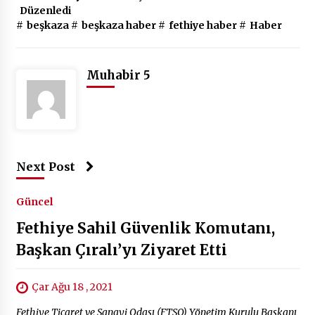
Düzenledi
#
beşkaza
#
beşkaza haber
#
fethiye haber
#
Haber
Muhabir 5
Next Post
Güncel
Fethiye Sahil Güvenlik Komutanı,
Başkan Çıralı’yı Ziyaret Etti
Çar Ağu 18 , 2021
Fethiye Ticaret ve Sanayi Odası (FTSO) Yönetim Kurulu Başkanı