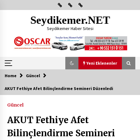
Skip
to
content
Seydikemer.NET
Seydikemer Haber Sitesi
Yeni Eklenenler
Home
Güncel
Yeni Eklenenler
AKUT Fethiye Afet Bilinçlendirme Semineri Düzenledi
Başkan Aras Yatırımları Yerinde İnceledi
Güncel
2 ay ago
AKUT Fethiye Afet
CHP FETHİYE’DEN “ÜYE BULUŞMASI” ETKİNLİĞİ
Bilinçlendirme Semineri
2 ay ago