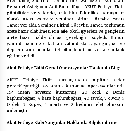
Afet bilinçlendirme seminerine Garnizon Komutanı
2 ay ago
Personel Asteğmen Adil Emin Kaya, AKUT Fethiye Ekibi
gönüllüleri ve vatandaşlar katıldı. Etkinlikte konuşmacı
Saadet Partisi Ziyaretlere Devam Ediyor
olarak AKUT Merkez Seminer Birimi Görevlisi Yavuz
4 ay ago
Taner yer aldı. Seminer Birimi Görevlisi Taner, toplumun
afete hazır olabilmesi için aile, okul, işyerleri ve gençlerin
afete hazır halde olması gerektiğini söyledi. Bunun
Başkan Aras “Bizler Günü Kurtaran Değil, Yarını
yanında seminere katılan vatandaşlara; yangın, sel ve
Kuran İşler İçin Çalışacağız”
deprem konularında afet bilinçlendirme ve farkındalık
9 ay ago
eğitimi verildi.
Akut Fethiye Ekibi Genel Operasyonlar Hakkında Bilgi
Seydikemer Belediye Meclisi Ekim Ayı
Toplantısı Yapıldı
AKUT Fethiye Ekibi kuruluşundan bugüne kadar
2 yıl ago
gerçekleştirdiği 184 arama kurtarma operasyonlarında
154 insan hayatını kurtarmış, 20 keçi, 2 Deniz
“Hiç Kimse Kaçak Yapım Legalleşecek Ümidinde
kaplumbağası, 4 kara kaplumbağası, 40 tavuk, 7 civciv, 5
Olmamalı”
Ördek, 3 Köpek, 1 martı ve 2 kedinin telef olmasını
2 yıl ago
önlemiştir.
Akut Fethiye Ekibi Yangınlar Hakkında Bilgilendirme
Muğla’da Çoğunluk CHP’de
2 yıl ago