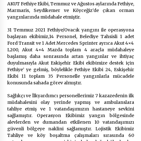
AKUT Fethiye Ekibi, Temmuz ve Ağustos aylarında Fethiye,
Marmaris, Seydikemer ve Köyceğiz’de çıkan orman
yangınlarında müdahale etmiştir.
31 Temmuz 2021 Fethiye/Ovacık yangını ile operasyona
başlayan ekibimiz,14 Personel, Belediye Tahsisli 1 adet
Ford Transit ve 1 Adet Mercedes Sprinter ayrıca Akut 4×4
L200, Akut 4×4 Mazda toplam 4 araçla müdahaleye
başlamış daha sonrasında artan yangınlar ve ihtiyaç
duyulmasıyla Akut Eskişehir Ekibi ekibimize destek için
Fethiye’ ye gelmiş, böylelikle Fethiye Ekibi 24, Eskişehir
Ekibi 11 toplam 35 Personelle yangınlarla mücadele
konusunda sahada görev almıştır.
Sağlıkçı ve İlkyardımcı personellerimiz 7 kazazedenin ilk
müdahalesini olay yerinde yapmış ve ambulanslara
tahliye etmiş ve 1 vatandaşımızın hastaneye sevkini
sağlamıştır. Operasyon Ekibimiz yangın bölgesinde
alevlerden ve dumandan etkilenen 10 vatandaşımızı
güvenli bölgeye naklini sağlamıştır. Lojistik Ekibimiz
Tahliye ve köy boşaltma çalışmaları sırasında 60