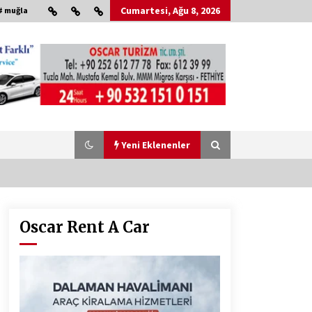
Cumartesi, Ağu 8, 2026
# muğla
Yeni Eklenenler
Oscar Rent A Car
Çevre Bilinci Sahneye Taşınıyor:
Çocuklardan “Temiz Fethiye”
Oyunu
2 ay ago
HAYIRSEVER DİNÇER AKYALI’DAN
EĞİTİME DESTEK