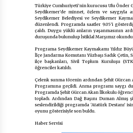
2 ay ago
Türkiye Cumhuriyeti’nin kurucusu Ulu Önder G
Seydikemer’de minnet, özlem ve saygıyla a
Seydikemer Belediyesi ve Seydikemer Kaym
Mobil Tekerlekli Sandalye Tamir
Aracı Engelsiz Muğla İçin Yollarda
düzenlendi. Programda saatler 9.05’i gösterd
2 ay ago
çaldı. Duygu yüklü anların yaşanmasının ardı
duruşunda bulunulup İstiklal Marşımız okundu
Seydikemer Belediye Meclisi Ekim
Programa Seydikemer Kaymakamı Yıldız Büyük
Ayı Toplantısı Yapıldı
İlçe Jandarma Komutanı Yüzbaşı Sadık Çetin, S
2 yıl ago
ilçe başkanları, Sivil Toplum Kuruluşu (STK)
öğrenciler katıldı.
Çelenk sunma törenin ardından Şehit Gürcan 
Programına geçildi. Anma programı saygı dur
Programda Şehit Gürcan Akan İlkokulu öğrenciler
topladı. Ardından Dağ Başını Duman Almış şi
seslendirildiği programda ‘Atatürk Destanı’ is
oyunu gösterisiyle son buldu.
Haber Servisi