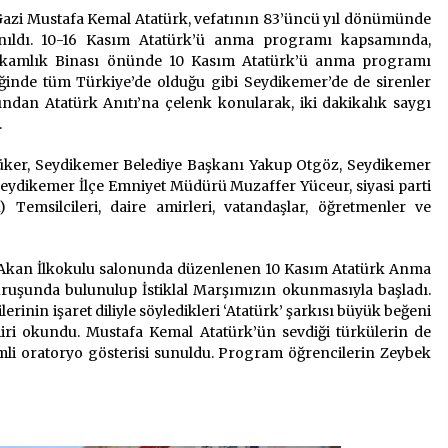
azi Mustafa Kemal Atatürk, vefatının 83’üncü yıl dönümünde
2 ay ago
nıldı. 10-16 Kasım Atatürk’ü anma programı kapsamında,
akamlık Binası önünde 10 Kasım Atatürk’ü anma programı
Saadet Partisi Ziyaretlere Devam
Ediyor
iğinde tüm Türkiye’de olduğu gibi Seydikemer’de de sirenler
4 ay ago
ndan Atatürk Anıtı’na çelenk konularak, iki dakikalık saygı
.
“Hiç Kimse Kaçak Yapım
er, Seydikemer Belediye Başkanı Yakup Otgöz, Seydikemer
Legalleşecek Ümidinde Olmamalı”
eydikemer İlçe Emniyet Müdürü Muzaffer Yüceur, siyasi parti
2 yıl ago
 Temsilcileri, daire amirleri, vatandaşlar, öğretmenler ve
Akan İlkokulu salonunda düzenlenen 10 Kasım Atatürk Anma
uşunda bulunulup İstiklal Marşımızın okunmasıyla başladı.
inin işaret diliyle söyledikleri ‘Atatürk’ şarkısı büyük beğeni
iri okundu. Mustafa Kemal Atatürk’ün sevdiği türkülerin de
imli oratoryo gösterisi sunuldu. Program öğrencilerin Zeybek