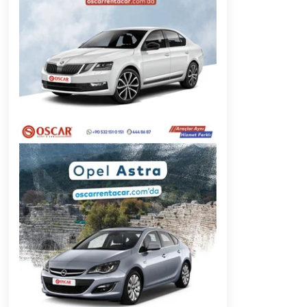
2 ay ago
Başkan Aras “Bizler Günü Kurtaran
Değil, Yarını Kuran İşler İçin
Çalışacağız”
9 ay ago
Muğla’da Çoğunluk CHP’de
2 yıl ago