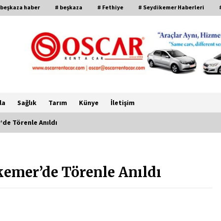
 beşkaza haber
# beşkaza
# Fethiye
# Seydikemer Haberleri
la
Sağlık
Tarım
Künye
İletişim
’de Törenle Anıldı
CHP FETHİYE’DEN “ÜYE BULUŞMASI”
ETKİNLİĞİ
kemer’de Törenle Anıldı
2 ay ago
FETHİYE BELEDİYESİ HAZİRAN AYI
MECLİS TOPLANTISI
GERÇEKLEŞTİRİLDİ