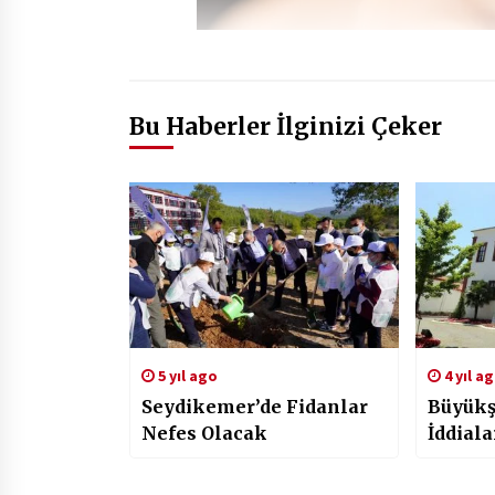
Bu Haberler İlginizi Çeker
5 yıl ago
4 yıl a
Seydikemer’de Fidanlar
Büyükş
Nefes Olacak
İddiala