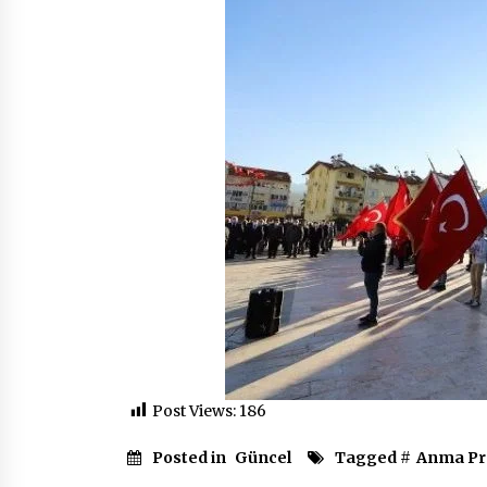
Post Views:
186
Posted in
Güncel
Tagged #
Anma Pr