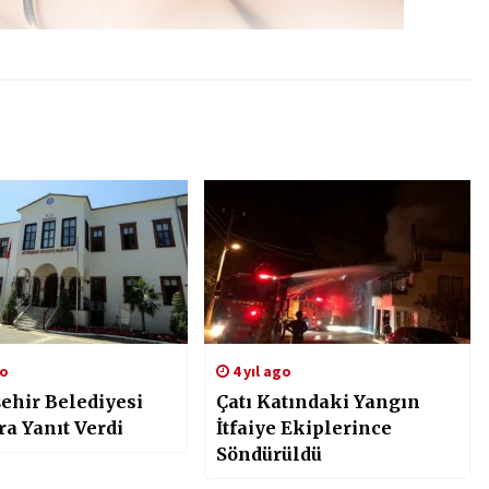
go
4 yıl ago
ehir Belediyesi
Çatı Katındaki Yangın
ra Yanıt Verdi
İtfaiye Ekiplerince
Söndürüldü