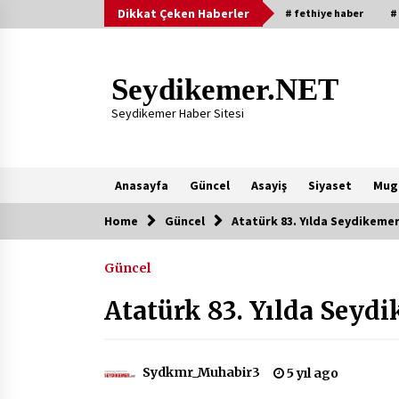
Skip
Dikkat Çeken Haberler
# fethiye haber
#
to
content
Seydikemer.NET
Seydikemer Haber Sitesi
Anasayfa
Güncel
Asayiş
Siyaset
Mug
Home
Güncel
Atatürk 83. Yılda Seydikemer
Yeni Eklenenler
Güncel
Başkan Aras Yatırımları Yerinde
İnceledi
Atatürk 83. Yılda Seydi
2 ay ago
9 Günde 119 Acil Olaya Müdahale
Sydkmr_Muhabir3
5 yıl ago
Edildi