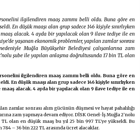
2 ay ago
rsonelini ilgilendiren maaş zammı belli oldu. Buna göre en
Saadet Partisi Ziyaretlere Devam
Ediyor
eldi. En düşük maaşı alan grup sadece 146 kişiyle sınırlıyken
4 ay ago
maaş alacak. 4 ayda bir yapılacak olan 9 ilave tediye ile en
kiye’de yaşanan ekonomik problemler, yapılan zamlar sonrası
nedeniyle Muğla Büyükşehir Belediyesi çalışanlarına zam
“Hiç Kimse Kaçak Yapım
Legalleşecek Ümidinde Olmamalı”
nolu şube ile yapılan anlaşma doğrultusunda 17 bin TL olan
2 yıl ago
rsonelini ilgilendiren maaş zammı belli oldu. Buna göre en
eldi. En düşük maaşı alan grup sadece 146 kişiyle sınırlıyken
maaş alacak. 4 ayda bir yapılacak olan 9 ilave tediye ile en
lan zamlar sonrası alım gücünün düşmesi ve hayat pahalılığı
larına zam yapmaya devam ediyor. DİSK Genel-İş Muğla 2’nolu
 TL olan en düşük maaş bu yıl 25 bin 997 TL’ye yükseldi. Bu
bin 784 – 36 bin 222 TL arasında ücret alacaklar.