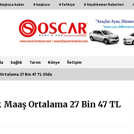
 beşkaza haber
# beşkaza
# Fethiye
# Seydikemer Haberleri
la
Sağlık
Tarım
Künye
İletişim
Ortalama 27 Bin 47 TL Oldu
CHP FETHİYE’DEN “ÜYE BULUŞMASI”
ETKİNLİĞİ
 Maaş Ortalama 27 Bin 47 TL
2 ay ago
FETHİYE BELEDİYESİ HAZİRAN AYI
MECLİS TOPLANTISI
GERÇEKLEŞTİRİLDİ