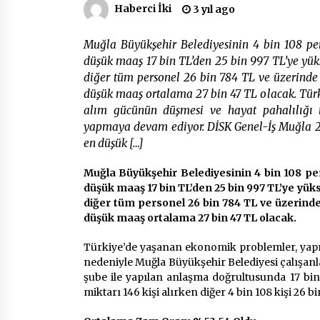
2 ay ago
Haberci İki
3 yıl ago
Muğla Büyükşehir Belediyesinin 4 bin 108 pe
Mobil Tekerlekli Sandalye Tamir
Aracı Engelsiz Muğla İçin Yollarda
düşük maaş 17 bin TL’den 25 bin 997 TL’ye yüks
2 ay ago
diğer tüm personel 26 bin 784 TL ve üzerinde 
düşük maaş ortalama 27 bin 47 TL olacak. Tür
alım gücünün düşmesi ve hayat pahalılığı 
Seydikemer Belediye Meclisi Ekim
Ayı Toplantısı Yapıldı
yapmaya devam ediyor. DİSK Genel-İş Muğla 2’
2 yıl ago
en düşük […]
Muğla Büyükşehir Belediyesinin 4 bin 108 pe
düşük maaş 17 bin TL’den 25 bin 997 TL’ye yüks
diğer tüm personel 26 bin 784 TL ve üzerinde 
düşük maaş ortalama 27 bin 47 TL olacak.
Türkiye’de yaşanan ekonomik problemler, yapı
nedeniyle Muğla Büyükşehir Belediyesi çalışan
şube ile yapılan anlaşma doğrultusunda 17 bin
miktarı 146 kişi alırken diğer 4 bin 108 kişi 26 