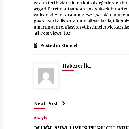
ve alın teri bizler için en kutsal değerlerden bi
asgari ücretin artışından çok yüksek bir artış 
vadede ki zam oranımız %53,54 oldu. Bütçemiz
gayret sarf ediyoruz. Bu mali şartlarda, ülkem
umarım aynı enflasyon yükselmeleriyle karşılaş
Post Views:
182
Posted in
Güncel
Haberci İki
Next Post
Asayiş
MUĞLA’DA UYUŞTURUCU OP