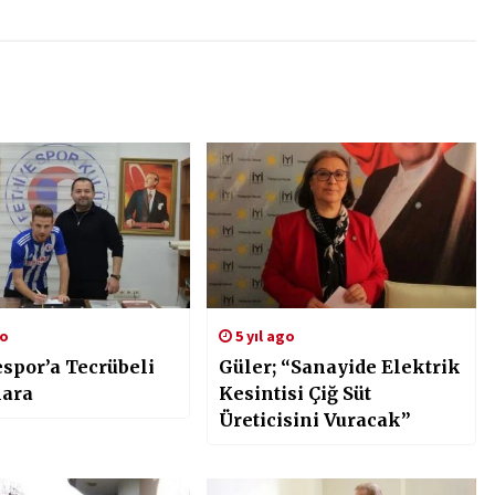
go
5 yıl ago
espor’a Tecrübeli
Güler; “Sanayide Elektrik
ara
Kesintisi Çiğ Süt
Üreticisini Vuracak”