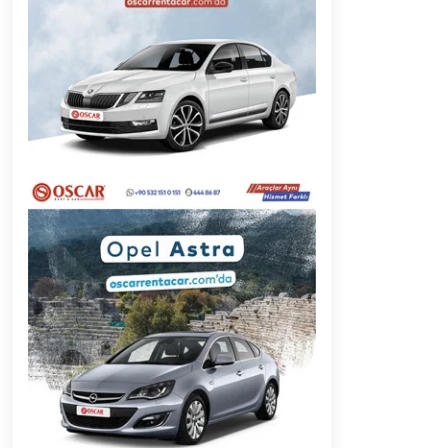
2 ay ago
Başkan Aras “Bizler Günü Kurtaran
Değil, Yarını Kuran İşler İçin
Çalışacağız”
9 ay ago
Muğla’da Çoğunluk CHP’de
2 yıl ago