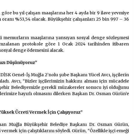
göre bu yıl çalışan maaşlarına her 4 ayda bir 9 ilave yevmiye
am oranı %53,54 olacak. Büyükşehir çalışanları 25 bin 997 – 36
li memurların maaşlarına yansıyan sosyal denge sözleşmesi
 imzalanan protokole göre 1 Ocak 2024 tarihinden itibaren
 sosyal denge ödemesini alacak.
ımızı Düşünüyoruz”
SK Genel-İş Muğla 2’nolu şube Başkanı Yücel Avcı, işçilerin
uladı. Avcı, “Bizler işçilerimizin hakkını alması için mücadele
ehir Belediyemizle gerekli müzakereler sonucu iyi olduğunu
lerimize hayırlı olmasını dilerken Başkan Dr. Osman Gürün’e
ksek Ücreti Vermek İçin Çalışıyoruz”
lunan Muğla Büyükşehir Belediye Başkanı Dr. Osman Gürün,
 vermek için çalıştıklarını söyledi. Gürün, “Özellikle işçi emeği