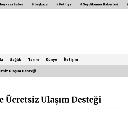
 beşkaza haber
# beşkaza
# Fethiye
# Seydikemer Haberleri
la
Sağlık
Tarım
Künye
İletişim
tsiz Ulaşım Desteği
CHP FETHİYE’DEN “ÜYE BULUŞMASI”
ETKİNLİĞİ
 Ücretsiz Ulaşım Desteği
2 ay ago
FETHİYE BELEDİYESİ HAZİRAN AYI
MECLİS TOPLANTISI
GERÇEKLEŞTİRİLDİ