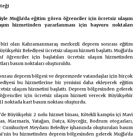
teği
2 ay ago
le Muğla’da eğitim gören öğrenciler için ücretsiz ulaşım
Saadet Partisi Ziyaretlere Devam
Ediyor
ulaşım hizmetinden yararlanması için başvuru noktaları
4 ay ago
n biri olan Kahramanmaraş merkezli deprem sonrası eğitim
“Hiç Kimse Kaçak Yapım
üyükşehir Belediyesi ücretsiz ulaşım hizmeti başlattı. Muğla’da
Legalleşecek Ümidinde Olmamalı”
nıf öğrenciler için başlatılan ücretsiz ulaşım hizmetinden
2 yıl ago
tları basım noktaları oluşturuldu.
onrası deprem bölgesi ve depremzede vatandaşlar için birçok
lediyesi bu hizmetlerine bir yenisini daha ekleyerek eğitim
retsiz ulaşım hizmetini başlattı. Deprem bölgesinden gelerek
öğrenciler için ücretsiz ulaşım hizmeti verecek Büyükşehir
in 11 noktada kart basım noktası oluşturdu.
’de Büyükşehir 2 nolu hizmet binası, Kötekli kampüs içi Mavi
las, Marmaris, Yatağan, Datça, Köyceğiz, Bodrum otogarları,
er Cumhuriyet Meydanı Belediye işhanında oluşturulan basım
esi’nin bu hizmetinden deprem bölgesinden gelerek Muğla’da