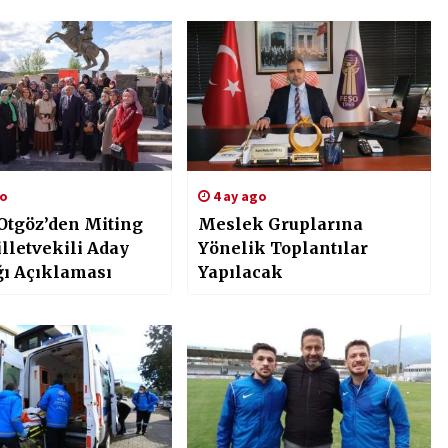
go
4 ay ago
Otgöz’den Miting
Meslek Gruplarına
lletvekili Aday
Yönelik Toplantılar
ğı Açıklaması
Yapılacak