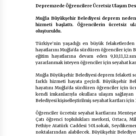
2 ay ago
Depremzede Öğrencilere Ücretsiz Ulaşım Des
Muğla Büyükşehir Belediyesi deprem nedeniy
Mobil Tekerlekli Sandalye Tamir
Aracı Engelsiz Muğla İçin Yollarda
hizmeti başlattı. Öğrencilerin ücretsiz 
2 ay ago
oluşturuldu.
Türkiye’nin yaşadığı en büyük felaketlerde
Seydikemer Belediye Meclisi Ekim
hayatlarını Muğla’da sürdüren öğrenciler için B
Ayı Toplantısı Yapıldı
eğitim hayatlarına devam eden 9,10,11,12.sı
2 yıl ago
yararlanmak isteyen öğrenciler için seyahat kar
Muğla Büyükşehir Belediyesi deprem felaketi s
farklı hizmeti hayata geçirdi. Büyükşehir Be
hayatını Muğla’da sürdüren öğrenciler için üc
kendi imkanlarıyla okullara ulaşım sağlayan 
Belediyesi kişiselleştirilmiş seyahat kartları iç
Öğrenciler ücretsiz seyahat kartlarını Menteşe
Çatı öğrenci toplulukları merkezi, Ortaca, Mi
Fethiye Atatürk Caddesi 501.sokak, Seydikem
noktalarından alabilecek. Büyükşehir Belediy