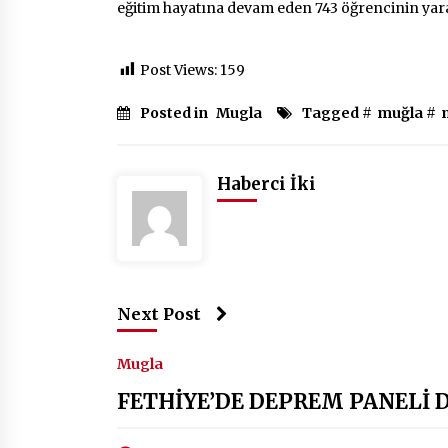
eğitim hayatına devam eden 743 öğrencinin yar
Post Views:
159
Posted in
Mugla
Tagged #
muğla
#
Haberci İki
Next Post
Mugla
FETHİYE’DE DEPREM PANELİ