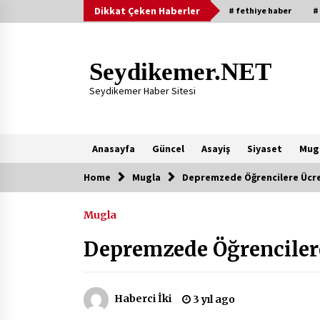
Skip
Dikkat Çeken Haberler
# fethiye haber
#
to
content
Seydikemer.NET
Seydikemer Haber Sitesi
Anasayfa
Güncel
Asayiş
Siyaset
Mug
Home
Mugla
Depremzede Öğrencilere Ücre
Yeni Eklenenler
Mugla
Başkan Aras Yatırımları Yerinde
İnceledi
Depremzede Öğrencilere
2 ay ago
9 Günde 119 Acil Olaya Müdahale
Haberci İki
3 yıl ago
Edildi