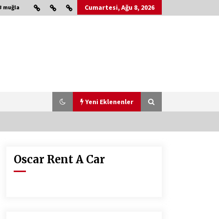
Cumartesi, Ağu 8, 2026
# muğla
Yeni Eklenenler
Oscar Rent A Car
Çevre Bilinci Sahneye Taşınıyor:
Çocuklardan “Temiz Fethiye”
Oyunu
2 ay ago
HAYIRSEVER DİNÇER AKYALI’DAN
EĞİTİME DESTEK