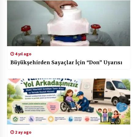
4 yıl ago
Büyükşehirden Sayaçlar İçin “Don” Uyarısı
2 ay ago