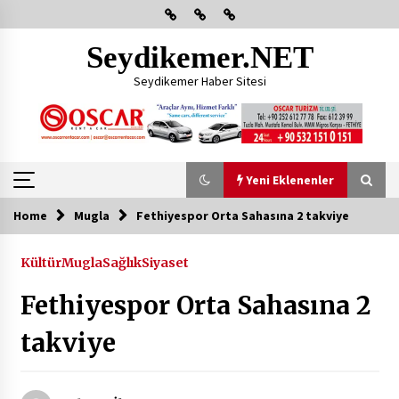
Skip
to
content
Seydikemer.NET
Seydikemer Haber Sitesi
Yeni Eklenenler
Home
Mugla
Fethiyespor Orta Sahasına 2 takviye
Yeni Eklenenler
Kültür
Mugla
Sağlık
Siyaset
Başkan Aras Yatırımları Yerinde İnceledi
Fethiyespor Orta Sahasına 2
2 ay ago
takviye
CHP FETHİYE’DEN “ÜYE BULUŞMASI” ETKİNLİĞİ
2 ay ago