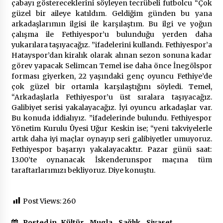
2 ay ago
çabayı göstereceklerini söyleyen tecrübeli futbolcu “Çok
güzel bir aileye katıldım. Geldiğim günden bu yana
arkadaşlarımın ilgisi ile karşılaştım. Bu ilgi ve yoğun
Saadet Partisi Ziyaretlere Devam Ediyor
çalışma ile Fethiyespor’u bulunduğu yerden daha
4 ay ago
yukarılara taşıyacağız. ”ifadelerini kullandı. Fethiyespor’a
Hatayspor’dan kiralık olarak alınan sezon sonuna kadar
görev yapacak Selimcan Temel ise daha önce İnegölspor
Başkan Aras “Bizler Günü Kurtaran Değil, Yarını
forması giyerken, 22 yaşındaki genç oyuncu Fethiye’de
Kuran İşler İçin Çalışacağız”
çok güzel bir ortamla karşılaştığını söyledi. Temel,
9 ay ago
“Arkadaşlarla Fethiyespor’u üst sıralara taşıyacağız.
Galibiyet serisi yakalayacağız. İyi oyuncu arkadaşlar var.
Bu konuda iddialıyız. ”ifadelerinde bulundu. Fethiyespor
Seydikemer Belediye Meclisi Ekim Ayı
Toplantısı Yapıldı
Yönetim Kurulu Üyesi Uğur Keskin ise; “yeni takviyelerle
2 yıl ago
artık daha iyi maçlar oynayıp seri galibiyetler umuyoruz.
Fethiyespor başarıyı yakalayacaktır. Pazar günü saat:
13.00’te oynanacak İskenderunspor maçına tüm
“Hiç Kimse Kaçak Yapım Legalleşecek Ümidinde
taraftarlarımızı bekliyoruz. Diye konuştu.
Olmamalı”
2 yıl ago
Post Views:
260
Muğla’da Çoğunluk CHP’de
2 yıl ago
Posted in
Kültür
,
Mugla
,
Sağlık
,
Siyaset