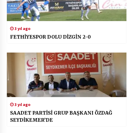
3 yıl ago
FETHİYESPOR DOLU DİZGİN 2-0
3 yıl ago
SAADET PARTİSİ GRUP BAŞKANI ÖZDAĞ
SEYDİKEMER’DE