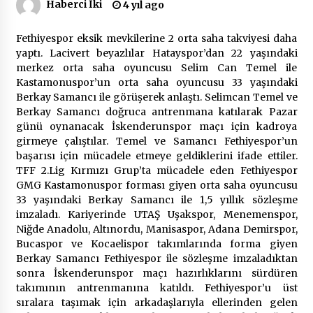
Haberci İki
4 yıl ago
Çevre Bilinci Sahneye Taşınıyor: Çocuklardan
Fethiyespor eksik mevkilerine 2 orta saha takviyesi daha
“Temiz Fethiye” Oyunu
yaptı. Lacivert beyazlılar Hatayspor’dan 22 yaşındaki
2 ay ago
merkez orta saha oyuncusu Selim Can Temel ile
Kastamonuspor’un orta saha oyuncusu 33 yaşındaki
Berkay Samancı ile görüşerek anlaştı. Selimcan Temel ve
9 Günde 119 Acil Olaya Müdahale Edildi
Berkay Samancı doğruca antrenmana katılarak Pazar
2 ay ago
günü oynanacak İskenderunspor maçı için kadroya
girmeye çalıştılar. Temel ve Samancı Fethiyespor’un
başarısı için mücadele etmeye geldiklerini ifade ettiler.
FETHİYE BELEDİYESİ HAZİRAN AYI MECLİS
TFF 2.Lig Kırmızı Grup’ta mücadele eden Fethiyespor
TOPLANTISI GERÇEKLEŞTİRİLDİ
GMG Kastamonuspor forması giyen orta saha oyuncusu
2 ay ago
33 yaşındaki Berkay Samancı ile 1,5 yıllık sözleşme
imzaladı. Kariyerinde UTAŞ Uşakspor, Menemenspor,
HAYIRSEVER DİNÇER AKYALI’DAN EĞİTİME
Niğde Anadolu, Altınordu, Manisaspor, Adana Demirspor,
DESTEK
Bucaspor ve Kocaelispor takımlarında forma giyen
2 ay ago
Berkay Samancı Fethiyespor ile sözleşme imzaladıktan
sonra İskenderunspor maçı hazırlıklarını sürdüren
takımının antrenmanına katıldı. Fethiyespor’u üst
Mobil Tekerlekli Sandalye Tamir Aracı Engelsiz
Muğla İçin Yollarda
sıralara taşımak için arkadaşlarıyla ellerinden gelen