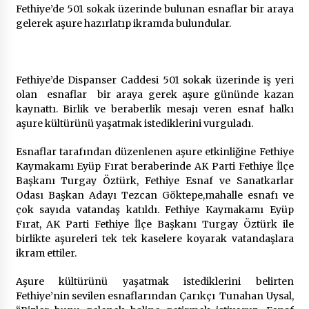
Fethiye’de 501 sokak üzerinde bulunan esnaflar bir araya
gelerek aşure hazırlatıp ikramda bulundular.
Çevre Bilinci Sahneye Taşınıyor: Çocuklardan
“Temiz Fethiye” Oyunu
2 ay ago
Fethiye’de Dispanser Caddesi 501 sokak üzerinde iş yeri
olan esnaflar bir araya gerek aşure gününde kazan
9 Günde 119 Acil Olaya Müdahale Edildi
kaynattı. Birlik ve beraberlik mesajı veren esnaf halkı
2 ay ago
aşure kültürünü yaşatmak istediklerini vurguladı.
Esnaflar tarafından düzenlenen aşure etkinliğine Fethiye
FETHİYE BELEDİYESİ HAZİRAN AYI MECLİS
Kaymakamı Eyüp Fırat beraberinde AK Parti Fethiye İlçe
TOPLANTISI GERÇEKLEŞTİRİLDİ
Başkanı Turgay Öztürk, Fethiye Esnaf ve Sanatkarlar
2 ay ago
Odası Başkan Adayı Tezcan Göktepe,mahalle esnafı ve
çok sayıda vatandaş katıldı. Fethiye Kaymakamı Eyüp
HAYIRSEVER DİNÇER AKYALI’DAN EĞİTİME
Fırat, AK Parti Fethiye İlçe Başkanı Turgay Öztürk ile
DESTEK
birlikte aşureleri tek tek kaselere koyarak vatandaşlara
2 ay ago
ikram ettiler.
Aşure kültürünü yaşatmak istediklerini belirten
Mobil Tekerlekli Sandalye Tamir Aracı Engelsiz
Fethiye’nin sevilen esnaflarından Çarıkçı Tunahan Uysal,
Muğla İçin Yollarda