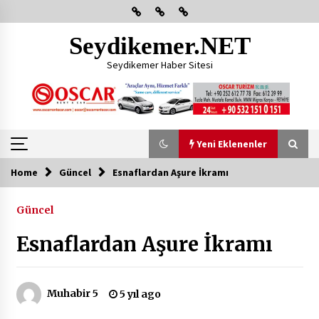
Skip
to
content
Seydikemer.NET
Seydikemer Haber Sitesi
Yeni Eklenenler
Home
Güncel
Esnaflardan Aşure İkramı
Yeni Eklenenler
Güncel
Başkan Aras Yatırımları Yerinde İnceledi
Esnaflardan Aşure İkramı
2 ay ago
CHP FETHİYE’DEN “ÜYE BULUŞMASI” ETKİNLİĞİ
Muhabir 5
5 yıl ago
2 ay ago