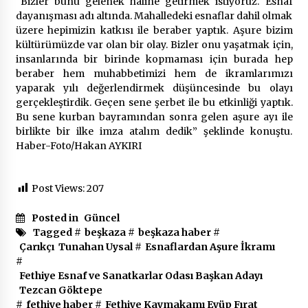
“Bizler bunu gelenek haline getirmek istiyoruz. Esnaf
2 ay ago
dayanışması adı altında. Mahalledeki esnaflar dahil olmak
üzere hepimizin katkısı ile beraber yaptık. Aşure bizim
Saadet Partisi Ziyaretlere Devam Ediyor
kültürümüzde var olan bir olay. Bizler onu yaşatmak için,
4 ay ago
insanlarında bir birinde kopmaması için burada hep
beraber hem muhabbetimizi hem de ikramlarımızı
yaparak yılı değerlendirmek düşüncesinde bu olayı
Başkan Aras “Bizler Günü Kurtaran Değil, Yarını
gerçekleştirdik. Geçen sene şerbet ile bu etkinliği yaptık.
Kuran İşler İçin Çalışacağız”
Bu sene kurban bayramından sonra gelen aşure ayı ile
9 ay ago
birlikte bir ilke imza atalım dedik” şeklinde konuştu.
Haber-Foto/Hakan AYKIRI
Seydikemer Belediye Meclisi Ekim Ayı
Toplantısı Yapıldı
Post Views:
207
2 yıl ago
Posted in
Güncel
“Hiç Kimse Kaçak Yapım Legalleşecek Ümidinde
Tagged #
beşkaza
#
beşkaza haber
#
Olmamalı”
Çarıkçı Tunahan Uysal
#
Esnaflardan Aşure İkramı
2 yıl ago
#
Fethiye Esnaf ve Sanatkarlar Odası Başkan Adayı
Muğla’da Çoğunluk CHP’de
Tezcan Göktepe
2 yıl ago
#
fethiye haber
#
Fethiye Kaymakamı Eyüp Fırat