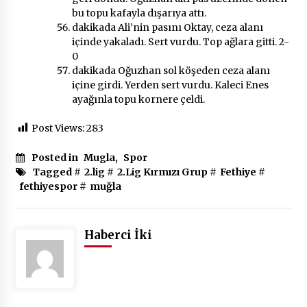
bu topu kafayla dışarıya attı.
dakikada Ali’nin pasını Oktay, ceza alanı
içinde yakaladı. Sert vurdu. Top ağlara gitti. 2-
0
dakikada Oğuzhan sol köşeden ceza alanı
içine girdi. Yerden sert vurdu. Kaleci Enes
ayağınla topu kornere çeldi.
Post Views:
283
Posted in
Mugla
,
Spor
Tagged #
2.lig
#
2.Lig Kırmızı Grup
#
Fethiye
#
fethiyespor
#
muğla
Haberci İki