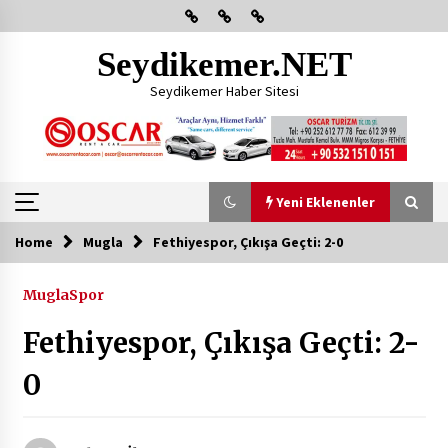
Skip
to
content
Seydikemer.NET
Seydikemer Haber Sitesi
Yeni Eklenenler
Home
Mugla
Fethiyespor, Çıkışa Geçti: 2-0
Yeni Eklenenler
Mugla
Spor
Başkan Aras Yatırımları Yerinde İnceledi
Fethiyespor, Çıkışa Geçti: 2-
2 ay ago
0
CHP FETHİYE’DEN “ÜYE BULUŞMASI” ETKİNLİĞİ
2 ay ago