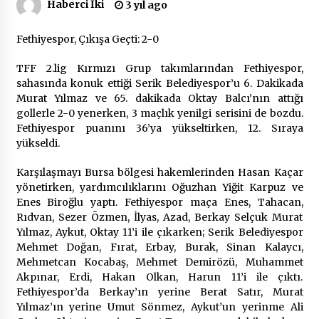
Haberci İki
3 yıl ago
Çevre Bilinci Sahneye Taşınıyor: Çocuklardan
Fethiyespor, Çıkışa Geçti: 2-0
“Temiz Fethiye” Oyunu
2 ay ago
TFF 2.lig Kırmızı Grup takımlarından Fethiyespor,
sahasında konuk ettiği Serik Belediyespor’u 6. Dakikada
Murat Yılmaz ve 65. dakikada Oktay Balcı’nın attığı
9 Günde 119 Acil Olaya Müdahale Edildi
gollerle 2-0 yenerken, 3 maçlık yenilgi serisini de bozdu.
2 ay ago
Fethiyespor puanını 36’ya yükseltirken, 12. Sıraya
yükseldi.
FETHİYE BELEDİYESİ HAZİRAN AYI MECLİS
Karşılaşmayı Bursa bölgesi hakemlerinden Hasan Kaçar
TOPLANTISI GERÇEKLEŞTİRİLDİ
yönetirken, yardımcılıklarını Oğuzhan Yiğit Karpuz ve
2 ay ago
Enes Biroğlu yaptı. Fethiyespor maça Enes, Tahacan,
Rıdvan, Sezer Özmen, İlyas, Azad, Berkay Selçuk Murat
HAYIRSEVER DİNÇER AKYALI’DAN EĞİTİME
Yılmaz, Aykut, Oktay 11’i ile çıkarken; Serik Belediyespor
DESTEK
Mehmet Doğan, Fırat, Erbay, Burak, Sinan Kalaycı,
2 ay ago
Mehmetcan Kocabaş, Mehmet Demirözü, Muhammet
Akpınar, Erdi, Hakan Olkan, Harun 11’i ile çıktı.
Fethiyespor’da Berkay’ın yerine Berat Satır, Murat
Mobil Tekerlekli Sandalye Tamir Aracı Engelsiz
Muğla İçin Yollarda
Yılmaz’ın yerine Umut Sönmez, Aykut’un yerinme Ali