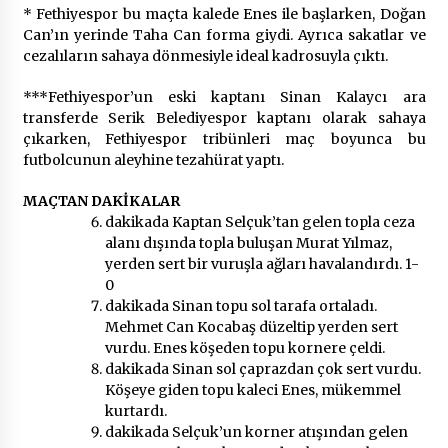
* Fethiyespor bu maçta kalede Enes ile başlarken, Doğan
Can’ın yerinde Taha Can forma giydi. Ayrıca sakatlar ve
cezalıların sahaya dönmesiyle ideal kadrosuyla çıktı.
***Fethiyespor’un eski kaptanı Sinan Kalaycı ara
transferde Serik Belediyespor kaptanı olarak sahaya
çıkarken, Fethiyespor tribünleri maç boyunca bu
futbolcunun aleyhine tezahürat yaptı.
MAÇTAN DAKİKALAR
dakikada Kaptan Selçuk’tan gelen topla ceza
alanı dışında topla buluşan Murat Yılmaz,
yerden sert bir vuruşla ağları havalandırdı. 1-
0
dakikada Sinan topu sol tarafa ortaladı.
Mehmet Can Kocabaş düzeltip yerden sert
vurdu. Enes köşeden topu kornere çeldi.
dakikada Sinan sol çaprazdan çok sert vurdu.
Köşeye giden topu kaleci Enes, mükemmel
kurtardı.
dakikada Selçuk’un korner atışından gelen