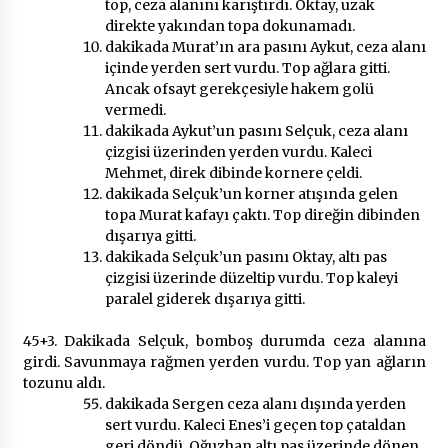
top, ceza alanını karıştırdı. Oktay, uzak
direkte yakından topa dokunamadı.
dakikada Murat’ın ara pasını Aykut, ceza alanı
içinde yerden sert vurdu. Top ağlara gitti.
Ancak ofsayt gerekçesiyle hakem golü
vermedi.
dakikada Aykut’un pasını Selçuk, ceza alanı
çizgisi üzerinden yerden vurdu. Kaleci
Mehmet, direk dibinde kornere çeldi.
dakikada Selçuk’un korner atışında gelen
topa Murat kafayı çaktı. Top direğin dibinden
dışarıya gitti.
dakikada Selçuk’un pasını Oktay, altı pas
çizgisi üzerinde düzeltip vurdu. Top kaleyi
paralel giderek dışarıya gitti.
45+3. Dakikada Selçuk, bomboş durumda ceza alanına
girdi. Savunmaya rağmen yerden vurdu. Top yan ağların
tozunu aldı.
dakikada Sergen ceza alanı dışında yerden
sert vurdu. Kaleci Enes’i geçen top çataldan
geri döndü. Oğuzhan altı pas üzerinde dönen