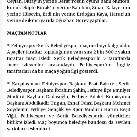
2 ay ago
Ceylan, Oktay’ın yerine Berat Tosun oyuna dahil olurken;
konuk ekipte Burak’ın yerine Batuhan, Sinan Kalaycı’nın
yerine Hüseyin, Erdi’nin yerine Erdoğan Kaya, Harun’un
Saadet Partisi Ziyaretlere Devam Ediyor
yerine de ikinci yarıda Oğuzhan Görev yaptılar.
4 ay ago
MAÇTAN NOTLAR
Başkan Aras “Bizler Günü Kurtaran Değil, Yarını
* Fethiyespor-Serik Belediyespor maçına büyük ilgi oldu.
Kuran İşler İçin Çalışacağız”
Apaçiler taraftar topluluğunun yanı sıra 2 bin 500’e yakın
9 ay ago
taraftar maçı izledi. Serik Belediyespor’lu 5 taraftarda
maçı izleyenler arasındaydı. Fethiyespor’un İngiliz
taraftarları da bu maça yoğun ilgi gösterdi.
Seydikemer Belediye Meclisi Ekim Ayı
Toplantısı Yapıldı
* Karşılaşmayı Fethiyespor Başkanı Esat Bakırcı, Serik
2 yıl ago
Belediyespor Başkanı İbrahim Şahin, Fethiye İlçe Emniyet
Müdürü Kayhan Dadaşoğlu, Fethiye Adalet Komisyonu
“Hiç Kimse Kaçak Yapım Legalleşecek Ümidinde
Başkanı Abdulkadir Ungan, Esnaf Odası Başkanı Mehmet
Olmamalı”
Soydemir, Fethiye Gençlik ve Spor Müdürü Harun Reşit
2 yıl ago
Yiğit, Fethiyespor ve Serik Belediyesporlu yöneticiler
birlikte izledi. Maç boyunca belediye bandosu da sevilen
şarkıları seslendirdi.
Muğla’da Çoğunluk CHP’de
2 yıl ago