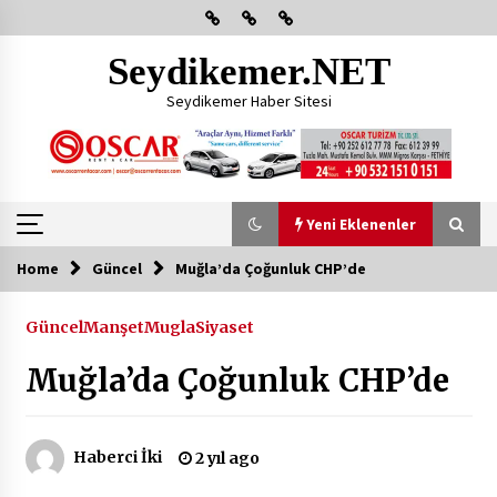
Skip
to
content
Seydikemer.NET
Seydikemer Haber Sitesi
Yeni Eklenenler
Home
Güncel
Muğla’da Çoğunluk CHP’de
Yeni Eklenenler
Güncel
Manşet
Mugla
Siyaset
Başkan Aras Yatırımları Yerinde İnceledi
Muğla’da Çoğunluk CHP’de
2 ay ago
CHP FETHİYE’DEN “ÜYE BULUŞMASI” ETKİNLİĞİ
Haberci İki
2 yıl ago
2 ay ago