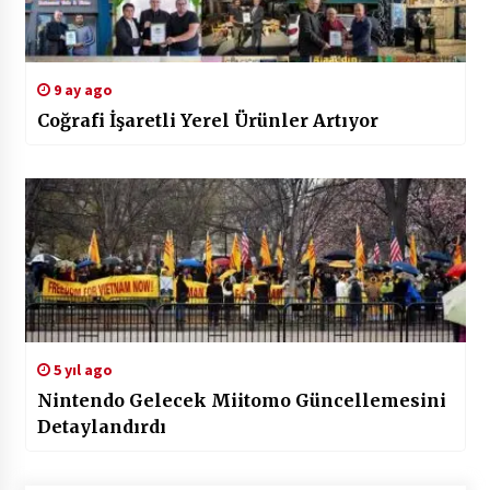
9 ay ago
Coğrafi İşaretli Yerel Ürünler Artıyor
5 yıl ago
Nintendo Gelecek Miitomo Güncellemesini
Detaylandırdı