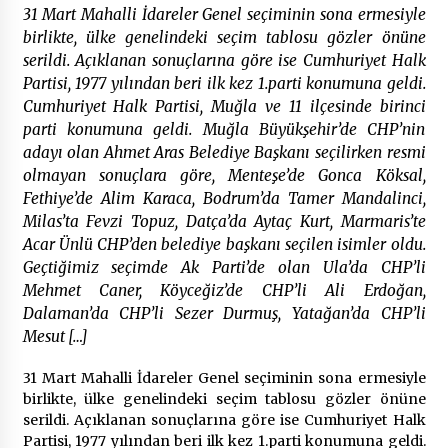
31 Mart Mahalli İdareler Genel seçiminin sona ermesiyle
birlikte, ülke genelindeki seçim tablosu gözler önüne
Çevre Bilinci Sahneye Taşınıyor: Çocuklardan
serildi. Açıklanan sonuçlarına göre ise Cumhuriyet Halk
“Temiz Fethiye” Oyunu
Partisi, 1977 yılından beri ilk kez 1.parti konumuna geldi.
2 ay ago
Cumhuriyet Halk Partisi, Muğla ve 11 ilçesinde birinci
parti konumuna geldi. Muğla Büyükşehir’de CHP’nin
9 Günde 119 Acil Olaya Müdahale Edildi
adayı olan Ahmet Aras Belediye Başkanı seçilirken resmi
2 ay ago
olmayan sonuçlara göre, Menteşe’de Gonca Köksal,
Fethiye’de Alim Karaca, Bodrum’da Tamer Mandalinci,
Milas’ta Fevzi Topuz, Datça’da Aytaç Kurt, Marmaris’te
FETHİYE BELEDİYESİ HAZİRAN AYI MECLİS
Acar Ünlü CHP’den belediye başkanı seçilen isimler oldu.
TOPLANTISI GERÇEKLEŞTİRİLDİ
Geçtiğimiz seçimde Ak Parti’de olan Ula’da CHP’li
2 ay ago
Mehmet Caner, Köyceğiz’de CHP’li Ali Erdoğan,
Dalaman’da CHP’li Sezer Durmuş, Yatağan’da CHP’li
HAYIRSEVER DİNÇER AKYALI’DAN EĞİTİME
Mesut […]
DESTEK
2 ay ago
31 Mart Mahalli İdareler Genel seçiminin sona ermesiyle
birlikte, ülke genelindeki seçim tablosu gözler önüne
Mobil Tekerlekli Sandalye Tamir Aracı Engelsiz
serildi. Açıklanan sonuçlarına göre ise Cumhuriyet Halk
Muğla İçin Yollarda
Partisi, 1977 yılından beri ilk kez 1.parti konumuna geldi.