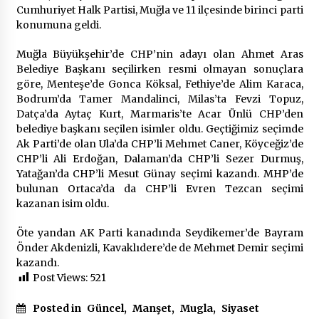
2 ay ago
Cumhuriyet Halk Partisi, Muğla ve 11 ilçesinde birinci parti
konumuna geldi.
Saadet Partisi Ziyaretlere Devam Ediyor
Muğla Büyükşehir’de CHP’nin adayı olan Ahmet Aras
4 ay ago
Belediye Başkanı seçilirken resmi olmayan sonuçlara
göre, Menteşe’de Gonca Köksal, Fethiye’de Alim Karaca,
Bodrum’da Tamer Mandalinci, Milas’ta Fevzi Topuz,
Başkan Aras “Bizler Günü Kurtaran Değil, Yarını
Datça’da Aytaç Kurt, Marmaris’te Acar Ünlü CHP’den
Kuran İşler İçin Çalışacağız”
belediye başkanı seçilen isimler oldu. Geçtiğimiz seçimde
9 ay ago
Ak Parti’de olan Ula’da CHP’li Mehmet Caner, Köyceğiz’de
CHP’li Ali Erdoğan, Dalaman’da CHP’li Sezer Durmuş,
Seydikemer Belediye Meclisi Ekim Ayı
Yatağan’da CHP’li Mesut Günay seçimi kazandı. MHP’de
Toplantısı Yapıldı
bulunan Ortaca’da da CHP’li Evren Tezcan seçimi
2 yıl ago
kazanan isim oldu.
Öte yandan AK Parti kanadında Seydikemer’de Bayram
“Hiç Kimse Kaçak Yapım Legalleşecek Ümidinde
Olmamalı”
Önder Akdenizli, Kavaklıdere’de de Mehmet Demir seçimi
2 yıl ago
kazandı.
Post Views:
521
Muğla’da Çoğunluk CHP’de
Posted in
Güncel
,
Manşet
,
Mugla
,
Siyaset
2 yıl ago