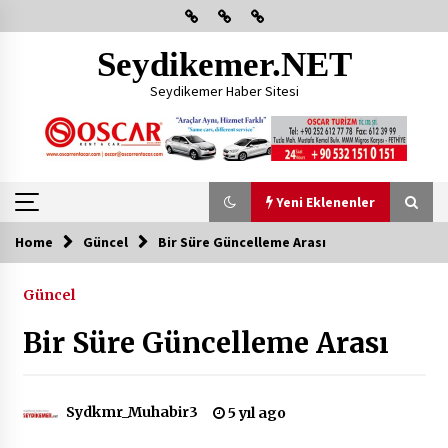
Skip
to
content
Seydikemer.NET
Seydikemer Haber Sitesi
Yeni Eklenenler
Home
Güncel
Bir Süre Güncelleme Arası
Yeni Eklenenler
Güncel
Başkan Aras Yatırımları Yerinde İnceledi
Bir Süre Güncelleme Arası
2 ay ago
CHP FETHİYE’DEN “ÜYE BULUŞMASI” ETKİNLİĞİ
Sydkmr_Muhabir3
5 yıl ago
2 ay ago