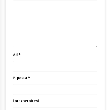
2 ay ago
Saadet Partisi Ziyaretlere Devam Ediyor
4 ay ago
Başkan Aras “Bizler Günü Kurtaran Değil, Yarını
Kuran İşler İçin Çalışacağız”
9 ay ago
Ad
*
Seydikemer Belediye Meclisi Ekim Ayı
Toplantısı Yapıldı
2 yıl ago
E-posta
*
“Hiç Kimse Kaçak Yapım Legalleşecek Ümidinde
Olmamalı”
2 yıl ago
İnternet sitesi
Muğla’da Çoğunluk CHP’de
2 yıl ago