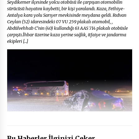
Seydikemer ilçesinde yolcu otobüsü ile çarpışan otomobilin
sürücüsü hayatını kaybetti, bir kişi yaralandı. Kaza, Fethiye-
Antalya kara yolu Sarıyer mevkisinde meydana geldi. Rıdvan
Ceylan (52) idaresindeki 07 VU 259 plakalı otomobil, ,
Abdülvehhab C’nin (40) kullandığı 63 AAS 714 plakalı otobüsle
çarpıştı.İhbar üzerine kaza yerine sağlık, itfaiye ve jandarma
ekipleri […]
Bu Haberler İlginizi Çeker