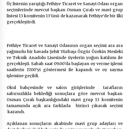
Üç listenin yarıştığı Fethiye Ticaret ve Sanayi Odası organ
seçimlerinde mevcut başkan Osman Çıralı ve mavi grup
Çevre Bilinci Sahneye Taşınıyor: Çocuklardan
listesi 13 komitenin 13’ünü de kazanarak Fethiye’de bir ilki
“Temiz Fethiye” Oyunu
gerçekleştirdi.
2 ay ago
9 Günde 119 Acil Olaya Müdahale Edildi
Fethiye Ticaret ve Sanayi Odasının organ seçimi ara ara
2 ay ago
yağmurlu bir havada Şehit Yüzbaşı Özgür Özekin Mesleki
ve Teknik Anadolu Lisesinde üyelerin yoğun katılımı ile
gerçekleşti. Sabah saat 09.00’da başlayan oy verme işlemi
FETHİYE BELEDİYESİ HAZİRAN AYI MECLİS
saatlerin 17.00’yi göstermesi ile kapandı ve oy sayma
TOPLANTISI GERÇEKLEŞTİRİLDİ
işlemine geçildi.
2 ay ago
Okul bahçesinde ve salon girişlerinde tarafların
HAYIRSEVER DİNÇER AKYALI’DAN EĞİTİME
sabırsızlıkla beklediği sonuçlara göre mevcut başkan
DESTEK
Osman Çıralı başkanlığındaki mavi grup 13 komitenin
2 ay ago
tamamında açık ara farklarla birinci çıkarak seçimi
kazandı.
Mobil Tekerlekli Sandalye Tamir Aracı Engelsiz
Açıklanan sonuçların akabinde mavi grup adayları ve
Muğla İçin Yollarda