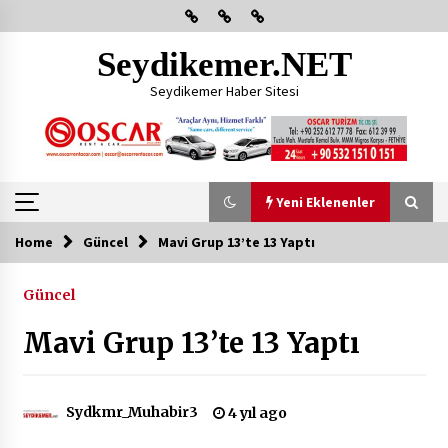
Skip
to
content
Seydikemer.NET
Seydikemer Haber Sitesi
Yeni Eklenenler
Home
Güncel
Mavi Grup 13’te 13 Yaptı
Yeni Eklenenler
Güncel
Başkan Aras Yatırımları Yerinde İnceledi
Mavi Grup 13’te 13 Yaptı
2 ay ago
CHP FETHİYE’DEN “ÜYE BULUŞMASI” ETKİNLİĞİ
Sydkmr_Muhabir3
4 yıl ago
2 ay ago