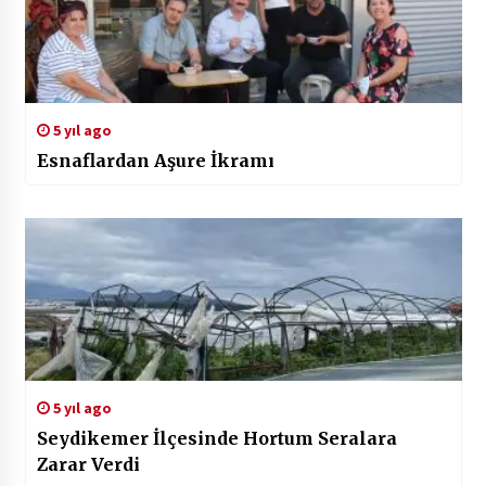
5 yıl ago
Esnaflardan Aşure İkramı
5 yıl ago
Seydikemer İlçesinde Hortum Seralara
Zarar Verdi