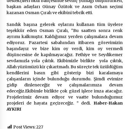
destekçileri okul bahçesinde sevinç yumağı oluştururken,
2 ay ago
başkan adayları Günay Özütok ve Asım Orhan seçimi
kazanan Osman Çıralı ve ekibini tebrik etti.
Saadet Partisi Ziyaretlere Devam Ediyor
4 ay ago
Sandık başına gelerek oylarını kullanan tüm üyelere
teşekkür eden Osman Çıralı, “Bu saatten sonra renk
ayrımı kalkmıştır. Kaldığımız yerden çalışmalara devam
ediyoruz. Pazartesi sabahından itibaren görevimizin
Başkan Aras “Bizler Günü Kurtaran Değil, Yarını
Kuran İşler İçin Çalışacağız”
başındayız ve bize kim oy verdi, kim oy vermedi
9 ay ago
düşüncesine de kapılmayacağız. Fethiye ve Seydikemer
sevdamızla yola çıktık. Ekibimizle birlikte yola çıktık,
Allah yüzümüzü kir çıkartmadı. Bu süreçte tek üzüldüğüm
Seydikemer Belediye Meclisi Ekim Ayı
kendilerini basın gibi gösterip bizi karalamaya
Toplantısı Yapıldı
çalışanların içinde bulunduğu durumdu. Şimdi evimize
2 yıl ago
gidip dinleneceğiz ve çalışmalarımıza devam
edeceğiz.Ekibimle birlikte çok güzel işlere imza atacağız.
“Hiç Kimse Kaçak Yapım Legalleşecek Ümidinde
Projelerimiz devam ediyor ve vaatte bulunduğumuz
Olmamalı”
projeleri de hayata geçireceğiz. ” dedi.
Haber-Hakan
2 yıl ago
AYKIRI
Muğla’da Çoğunluk CHP’de
Post Views:
227
2 yıl ago