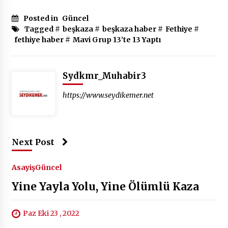
Posted in
Güncel
Tagged #
beşkaza
#
beşkaza haber
#
Fethiye
#
fethiye haber
#
Mavi Grup 13’te 13 Yaptı
Sydkmr_Muhabir3
https://www.seydikemer.net
Next Post
Asayiş
Güncel
Yine Yayla Yolu, Yine Ölümlü Kaza
Paz Eki 23 , 2022