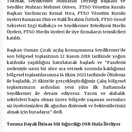
Tokmak, Seydikemer Muhtarlar Derneği Başkanı ve
2 ay ago
Seydiler Muhtarı Mehmet Güven, FTSO Yönetim Kurulu
Başkan Yardımcısı Kemal Hıra, FTSO Yönetim Kurulu
Saadet Partisi Ziyaretlere Devam Ediyor
üyeleri Ramazan Dim ve Halil İbrahim Öztürk, FTSO Genel
4 ay ago
Sekreteri Ezgi Kullukçu ve Seydikemer Belediyesi Meclis
Üyeleri, FTSO Meclis üyeleri ile üye firmaların temsilcileri
katıldı.
Başkan Aras “Bizler Günü Kurtaran Değil, Yarını
Kuran İşler İçin Çalışacağız”
Başkan Osman Çıralı açılış konuşmasına Seydikemer’de
9 ay ago
son bölgesel toplantının 12 Kasım 2018 tarihinde yoğun
katılımla yapıldığını hatırlatarak başladı ve ”Pandemi
nedeniyle uzun bir süre ara vermek zorunda kaldığımız
Seydikemer Belediye Meclisi Ekim Ayı
bölgesel toplantılarımıza 14 Ekim 2021 tarihinde Ölüdeniz
Toplantısı Yapıldı
ile başladık, 25 Ekim’de gerçekleştirdiğimiz Çalış bölgesel
2 yıl ago
toplantımızın ardından yeni yılın ilk haftasında
Seydikemer ile devam ediyoruz. Tarım ve alabalık
“Hiç Kimse Kaçak Yapım Legalleşecek Ümidinde
sektörleri başta olmaz üzere bölgede yaşanan sorunları
Olmamalı”
siz üyelerimizden ilk ağızdan dinlemek ve beklentilerinizi
2 yıl ago
almak için buradayız.” dedi.
Tarıma Dayalı İhtisas Süt Sığırcılığı OSB Hızla İlerliyor
Muğla’da Çoğunluk CHP’de
2 yıl ago