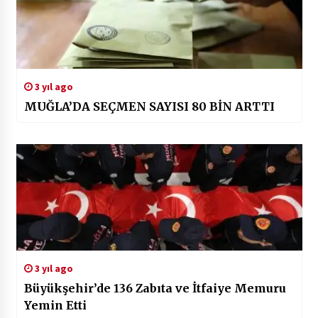
3 yıl ago
MUĞLA’DA SEÇMEN SAYISI 80 BİN ARTTI
3 yıl ago
Büyükşehir’de 136 Zabıta ve İtfaiye Memuru
Yemin Etti