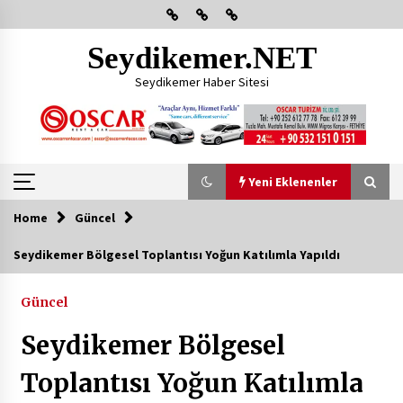
Skip
to
content
Seydikemer.NET
Seydikemer Haber Sitesi
Yeni Eklenenler
Home
Güncel
Yeni Eklenenler
Seydikemer Bölgesel Toplantısı Yoğun Katılımla Yapıldı
Başkan Aras Yatırımları Yerinde İnceledi
Güncel
2 ay ago
Seydikemer Bölgesel
CHP FETHİYE’DEN “ÜYE BULUŞMASI” ETKİNLİĞİ
Toplantısı Yoğun Katılımla
2 ay ago