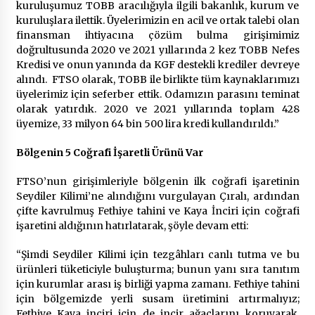
kuruluşumuz TOBB aracılığıyla ilgili bakanlık, kurum ve
kuruluşlara ilettik. Üyelerimizin en acil ve ortak talebi olan
finansman ihtiyacına çözüm bulma girişimimiz
doğrultusunda 2020 ve 2021 yıllarında 2 kez TOBB Nefes
Kredisi ve onun yanında da KGF destekli krediler devreye
alındı. FTSO olarak, TOBB ile birlikte tüm kaynaklarımızı
üyelerimiz için seferber ettik. Odamızın parasını teminat
olarak yatırdık. 2020 ve 2021 yıllarında toplam 428
üyemize, 33 milyon 64 bin 500 lira kredi kullandırıldı.”
Bölgenin 5 Coğrafi İşaretli Ürünü Var
FTSO’nun girişimleriyle bölgenin ilk coğrafi işaretinin
Seydiler Kilimi’ne alındığını vurgulayan Çıralı, ardından
çifte kavrulmuş Fethiye tahini ve Kaya İnciri için coğrafi
işaretini aldığının hatırlatarak, şöyle devam etti:
“Şimdi Seydiler Kilimi için tezgâhları canlı tutma ve bu
ürünleri tüketiciyle buluşturma; bunun yanı sıra tanıtım
için kurumlar arası iş birliği yapma zamanı. Fethiye tahini
için bölgemizde yerli susam üretimini artırmalıyız;
Fethiye Kaya inciri için de incir ağaçlarını koruyarak,