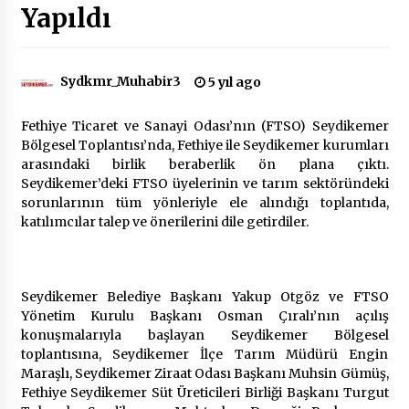
Yapıldı
Çevre Bilinci Sahneye Taşınıyor: Çocuklardan
“Temiz Fethiye” Oyunu
2 ay ago
Sydkmr_Muhabir3
5 yıl ago
Fethiye Ticaret ve Sanayi Odası’nın (FTSO) Seydikemer
9 Günde 119 Acil Olaya Müdahale Edildi
Bölgesel Toplantısı’nda, Fethiye ile Seydikemer kurumları
2 ay ago
arasındaki birlik beraberlik ön plana çıktı.
Seydikemer’deki FTSO üyelerinin ve tarım sektöründeki
sorunlarının tüm yönleriyle ele alındığı toplantıda,
FETHİYE BELEDİYESİ HAZİRAN AYI MECLİS
katılımcılar talep ve önerilerini dile getirdiler.
TOPLANTISI GERÇEKLEŞTİRİLDİ
2 ay ago
HAYIRSEVER DİNÇER AKYALI’DAN EĞİTİME
Seydikemer Belediye Başkanı Yakup Otgöz ve FTSO
DESTEK
Yönetim Kurulu Başkanı Osman Çıralı’nın açılış
2 ay ago
konuşmalarıyla başlayan Seydikemer Bölgesel
toplantısına, Seydikemer İlçe Tarım Müdürü Engin
Maraşlı, Seydikemer Ziraat Odası Başkanı Muhsin Gümüş,
Mobil Tekerlekli Sandalye Tamir Aracı Engelsiz
Fethiye Seydikemer Süt Üreticileri Birliği Başkanı Turgut
Muğla İçin Yollarda