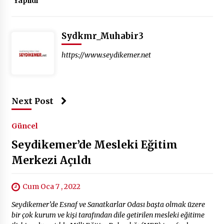
Yapıldı
Sydkmr_Muhabir3
https://www.seydikemer.net
Next Post
Güncel
Seydikemer’de Mesleki Eğitim
Merkezi Açıldı
Cum Oca 7 , 2022
Seydikemer’de Esnaf ve Sanatkarlar Odası başta olmak üzere
bir çok kurum ve kişi tarafından dile getirilen mesleki eğitime