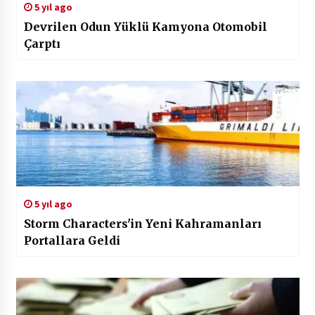
5 yıl ago
Devrilen Odun Yüklü Kamyona Otomobil
Çarptı
5 yıl ago
Storm Characters'in Yeni Kahramanları
Portallara Geldi