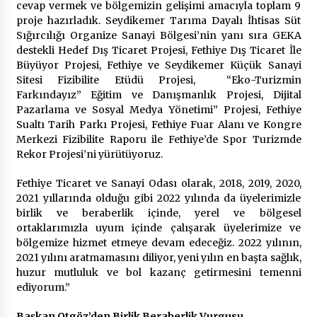
cevap vermek ve bölgemizin gelişimi amacıyla toplam 9
proje hazırladık. Seydikemer Tarıma Dayalı İhtisas Süt
Sığırcılığı Organize Sanayi Bölgesi’nin yanı sıra GEKA
destekli Hedef Dış Ticaret Projesi, Fethiye Dış Ticaret İle
Büyüyor Projesi, Fethiye ve Seydikemer Küçük Sanayi
Sitesi Fizibilite Etüdü Projesi, “Eko-Turizmin
Farkındayız” Eğitim ve Danışmanlık Projesi, Dijital
Pazarlama ve Sosyal Medya Yönetimi” Projesi, Fethiye
Sualtı Tarih Parkı Projesi, Fethiye Fuar Alanı ve Kongre
Merkezi Fizibilite Raporu ile Fethiye’de Spor Turizmde
Rekor Projesi’ni yürütüyoruz.
Fethiye Ticaret ve Sanayi Odası olarak, 2018, 2019, 2020,
2021 yıllarında olduğu gibi 2022 yılında da üyelerimizle
birlik ve beraberlik içinde, yerel ve bölgesel
ortaklarımızla uyum içinde çalışarak üyelerimize ve
bölgemize hizmet etmeye devam edeceğiz. 2022 yılının,
2021 yılını aratmamasını diliyor, yeni yılın en başta sağlık,
huzur mutluluk ve bol kazanç getirmesini temenni
ediyorum.”
Başkan Otgöz’den Birlik Beraberlik Vurgusu