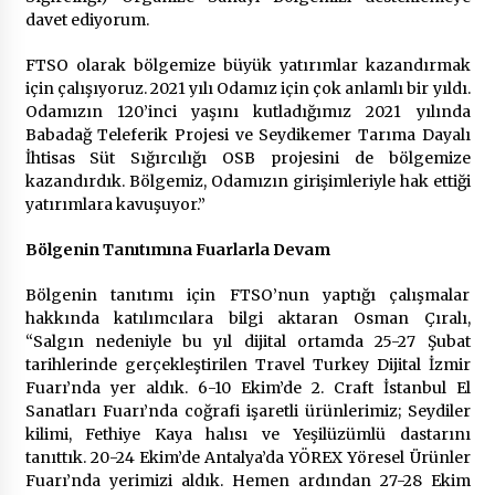
davet ediyorum.
FTSO olarak bölgemize büyük yatırımlar kazandırmak
için çalışıyoruz. 2021 yılı Odamız için çok anlamlı bir yıldı.
Odamızın 120’inci yaşını kutladığımız 2021 yılında
Babadağ Teleferik Projesi ve Seydikemer Tarıma Dayalı
İhtisas Süt Sığırcılığı OSB projesini de bölgemize
kazandırdık. Bölgemiz, Odamızın girişimleriyle hak ettiği
yatırımlara kavuşuyor.”
Bölgenin Tanıtımına Fuarlarla Devam
Bölgenin tanıtımı için FTSO’nun yaptığı çalışmalar
hakkında katılımcılara bilgi aktaran Osman Çıralı,
“Salgın nedeniyle bu yıl dijital ortamda 25-27 Şubat
tarihlerinde gerçekleştirilen Travel Turkey Dijital İzmir
Fuarı’nda yer aldık. 6-10 Ekim’de 2. Craft İstanbul El
Sanatları Fuarı’nda coğrafi işaretli ürünlerimiz; Seydiler
kilimi, Fethiye Kaya halısı ve Yeşilüzümlü dastarını
tanıttık. 20-24 Ekim’de Antalya’da YÖREX Yöresel Ürünler
Fuarı’nda yerimizi aldık. Hemen ardından 27-28 Ekim