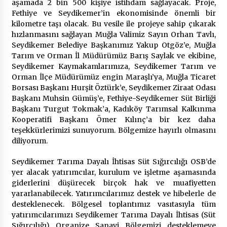
aşamada 2 bin 500 kişiye istihdam sağlayacak. Proje,
Fethiye ve Seydikemer’in ekonomisinde önemli bir
kilometre taşı olacak. Bu vesile ile projeye sahip çıkarak
hızlanmasını sağlayan Muğla Valimiz Sayın Orhan Tavlı,
Seydikemer Belediye Başkanımız Yakup Otgöz’e, Muğla
Tarım ve Orman İl Müdürümüz Barış Saylak ve ekibine,
Seydikemer Kaymakamlarımıza, Seydikemer Tarım ve
Orman İlçe Müdürümüz engin Maraşlı’ya, Muğla Ticaret
Borsası Başkanı Hurşit Öztürk’e, Seydikemer Ziraat Odası
Başkanı Muhsin Gümüş’e, Fethiye-Seydikemer Süt Birliği
Başkanı Turgut Tokmak’a, Kadıköy Tarımsal Kalkınma
Kooperatifi Başkanı Ömer Kılınç’a bir kez daha
teşekkürlerimizi sunuyorum. Bölgemize hayırlı olmasını
diliyorum.
Seydikemer Tarıma Dayalı İhtisas Süt Sığırcılığı OSB’de
yer alacak yatırımcılar, kurulum ve işletme aşamasında
giderlerini düşürecek birçok hak ve muafiyetten
yararlanabilecek. Yatırımcılarımız destek ve hibelerle de
desteklenecek. Bölgesel toplantımız vasıtasıyla tüm
yatırımcılarımızı Seydikemer Tarıma Dayalı İhtisas (Süt
Sığırcılığı) Organize Sanayi Bölgemizi desteklemeye