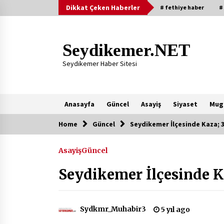
Skip
Dikkat Çeken Haberler
# fethiye haber
#
to
content
Seydikemer.NET
Seydikemer Haber Sitesi
Anasayfa
Güncel
Asayiş
Siyaset
Mug
Home
Güncel
Seydikemer İlçesinde Kaza; 3
Yeni Eklenenler
Asayiş
Güncel
Başkan Aras Yatırımları Yerinde
İnceledi
Seydikemer İlçesinde Ka
2 ay ago
9 Günde 119 Acil Olaya Müdahale
Sydkmr_Muhabir3
5 yıl ago
Edildi