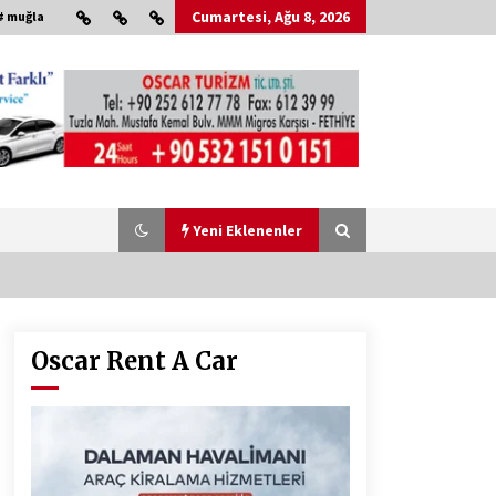
Cumartesi, Ağu 8, 2026
# muğla
Yeni Eklenenler
Oscar Rent A Car
Çevre Bilinci Sahneye Taşınıyor:
Çocuklardan “Temiz Fethiye”
Oyunu
2 ay ago
HAYIRSEVER DİNÇER AKYALI’DAN
EĞİTİME DESTEK