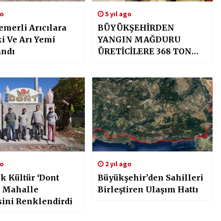
go
5 yıl ago
emerli Arıcılara
BÜYÜKŞEHİRDEN
i Ve Arı Yemi
YANGIN MAĞDURU
andı
ÜRETİCİLERE 368 TON
HAYVAN BESİNİ DESTEĞİ
go
2 yıl ago
ık Kültür ‘Dont
Büyükşehir’den Sahilleri
’ Mahalle
Birleştiren Ulaşım Hattı
ini Renklendirdi