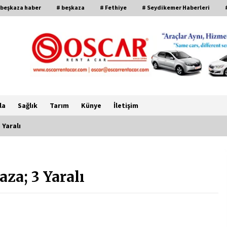
 beşkaza haber
# beşkaza
# Fethiye
# Seydikemer Haberleri
la
Sağlık
Tarım
Künye
İletişim
 Yaralı
CHP FETHİYE’DEN “ÜYE BULUŞMASI”
ETKİNLİĞİ
za; 3 Yaralı
2 ay ago
FETHİYE BELEDİYESİ HAZİRAN AYI
MECLİS TOPLANTISI
GERÇEKLEŞTİRİLDİ