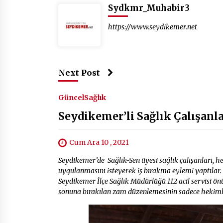
Sydkmr_Muhabir3
https://www.seydikemer.net
Next Post
Güncel
Sağlık
Seydikemer’li Sağlık Çalışanla
Cum Ara 10 , 2021
Seydikemer’de Sağlık-Sen üyesi sağlık çalışanları, 
uygulanmasını isteyerek iş bırakma eylemi yaptılar. 
Seydikemer İlçe Sağlık Müdürlüğü 112 acil servisi 
sonuna bırakılan zam düzenlemesinin sadece hekimle