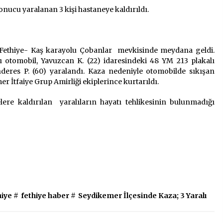
nucu yaralanan 3 kişi hastaneye kaldırıldı.
2 ay ago
Saadet Partisi Ziyaretlere Devam
Ediyor
e Fethiye- Kaş karayolu Çobanlar mevkisinde meydana geldi.
4 ay ago
ı otomobil, Yavuzcan K. (22) idaresindeki 48 YM 213 plakalı
nderes P. (60) yaralandı. Kaza nedeniyle otomobilde sıkışan
“Hiç Kimse Kaçak Yapım
r İtfaiye Grup Amirliği ekiplerince kurtarıldı.
Legalleşecek Ümidinde Olmamalı”
2 yıl ago
elere kaldırılan yaralıların hayatı tehlikesinin bulunmadığı
hiye
#
fethiye haber
#
Seydikemer İlçesinde Kaza; 3 Yaralı