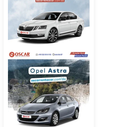
2 ay ago
Başkan Aras “Bizler Günü Kurtaran
Değil, Yarını Kuran İşler İçin
Çalışacağız”
9 ay ago
Muğla’da Çoğunluk CHP’de
2 yıl ago