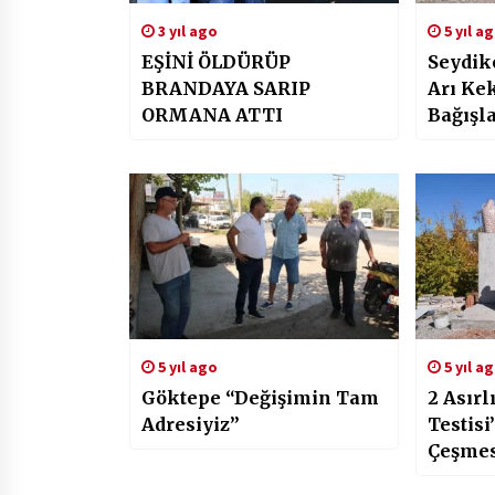
3 yıl ago
5 yıl a
EŞİNİ ÖLDÜRÜP
Seydik
BRANDAYA SARIP
Arı Kek
ORMANA ATTI
Bağışl
5 yıl ago
5 yıl a
Göktepe “Değişimin Tam
2 Asırl
Adresiyiz”
Testisi
Çeşmes