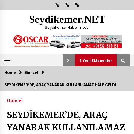
Skip
to
content
Seydikemer.NET
Seydikemer Haber Sitesi
Yeni Eklenenler
Home
Güncel
Yeni Eklenenler
SEYDİKEMER’DE, ARAÇ YANARAK KULLANILAMAZ HALE GELDİ
Başkan Aras Yatırımları Yerinde İnceledi
Güncel
2 ay ago
SEYDİKEMER’DE, ARAÇ
CHP FETHİYE’DEN “ÜYE BULUŞMASI” ETKİNLİĞİ
YANARAK KULLANILAMAZ
2 ay ago