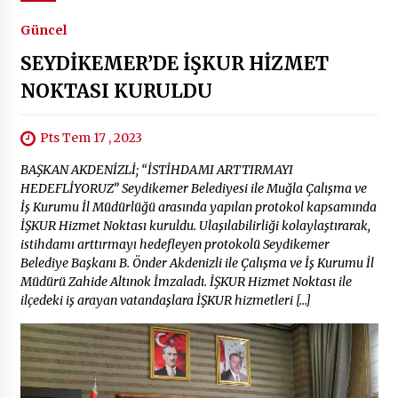
Güncel
SEYDİKEMER’DE İŞKUR HİZMET
NOKTASI KURULDU
Pts Tem 17 , 2023
BAŞKAN AKDENİZLİ; “İSTİHDAMI ARTTIRMAYI
HEDEFLİYORUZ” Seydikemer Belediyesi ile Muğla Çalışma ve
İş Kurumu İl Müdürlüğü arasında yapılan protokol kapsamında
İŞKUR Hizmet Noktası kuruldu. Ulaşılabilirliği kolaylaştırarak,
istihdamı arttırmayı hedefleyen protokolü Seydikemer
Belediye Başkanı B. Önder Akdenizli ile Çalışma ve İş Kurumu İl
Müdürü Zahide Altınok İmzaladı. İŞKUR Hizmet Noktası ile
ilçedeki iş arayan vatandaşlara İŞKUR hizmetleri […]