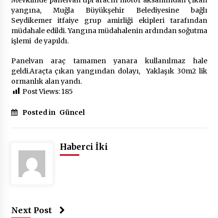
2 ay ago
yangına, Muğla Büyükşehir Belediyesine bağlı
Seydikemer itfaiye grup amirliği ekipleri tarafından
Saadet Partisi Ziyaretlere Devam Ediyor
müdahale edildi. Yangına müdahalenin ardından soğutma
4 ay ago
işlemi de yapıldı.
Panelvan araç tamamen yanara kullanılmaz hale
geldi.Araçta çıkan yangından dolayı, Yaklaşık 30m2 lik
Başkan Aras “Bizler Günü Kurtaran Değil, Yarını
Kuran İşler İçin Çalışacağız”
ormanlık alan yandı.
9 ay ago
Post Views:
185
Posted in
Güncel
Seydikemer Belediye Meclisi Ekim Ayı
Toplantısı Yapıldı
2 yıl ago
Haberci İki
“Hiç Kimse Kaçak Yapım Legalleşecek Ümidinde
Olmamalı”
2 yıl ago
Muğla’da Çoğunluk CHP’de
Next Post
2 yıl ago