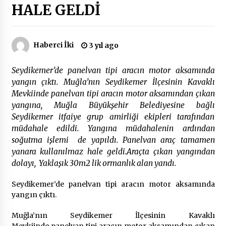
HALE GELDİ
Çevre Bilinci Sahneye Taşınıyor: Çocuklardan
“Temiz Fethiye” Oyunu
2 ay ago
Haberci İki
3 yıl ago
Seydikemer’de panelvan tipi aracın motor aksamında
9 Günde 119 Acil Olaya Müdahale Edildi
yangın çıktı. Muğla’nın Seydikemer İlçesinin Kavaklı
2 ay ago
Mevkiinde panelvan tipi aracın motor aksamından çıkan
yangına, Muğla Büyükşehir Belediyesine bağlı
Seydikemer itfaiye grup amirliği ekipleri tarafından
FETHİYE BELEDİYESİ HAZİRAN AYI MECLİS
TOPLANTISI GERÇEKLEŞTİRİLDİ
müdahale edildi. Yangına müdahalenin ardından
2 ay ago
soğutma işlemi de yapıldı. Panelvan araç tamamen
yanara kullanılmaz hale geldi.Araçta çıkan yangından
dolayı, Yaklaşık 30m2 lik ormanlık alan yandı.
HAYIRSEVER DİNÇER AKYALI’DAN EĞİTİME
DESTEK
2 ay ago
Seydikemer’de panelvan tipi aracın motor aksamında
yangın çıktı.
Mobil Tekerlekli Sandalye Tamir Aracı Engelsiz
Muğla’nın Seydikemer İlçesinin Kavaklı
Muğla İçin Yollarda
Mevkiinde panelvan tipi aracın motor aksamından çıkan