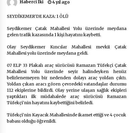
Haberci İki
4 yıl ago
Çevre Bilinci Sahneye Taşınıyor: Çocuklardan
SEYDİKEMER’DE KAZA: 1 ÖLÜ
“Temiz Fethiye” Oyunu
2 ay ago
Seydikemer Çatak Mahallesi Yolu üzerinde meydana
gelen trafik kazasında 1 kişi hayatını kaybetti.
9 Günde 119 Acil Olaya Müdahale Edildi
Olay Seydikemer Kıncılar Mahallesi mevkii Çatak
2 ay ago
Mahallesi yolu üzerinde meydana geldi.
07 ELP 33 Plakalı araç sürücüsü Ramazan Tüfekçi Çatak
FETHİYE BELEDİYESİ HAZİRAN AYI MECLİS
Mahallesi Yolu üzerinde seyir halindeyken henüz
TOPLANTISI GERÇEKLEŞTİRİLDİ
belirlenemeyen bir nedenden dolayı araç yoldan çıktı.
2 ay ago
Yoldan çıkan aracı gören çevredeki vatandaşlar durumu
112 ekiplerine bildirdi. Olay yerine ulaşan sağlık ekipleri
HAYIRSEVER DİNÇER AKYALI’DAN EĞİTİME
yaptıkları ilk müdahalede araç sürücüsü Ramazan
DESTEK
Tüfekçi’nin hayatını kaybettiğini belirledi.
2 ay ago
Tüfekçi’nin Kayacık Mahallesinde ikamet ettiği ve 4 çocuk
babası olduğu öğrenildi.
Mobil Tekerlekli Sandalye Tamir Aracı Engelsiz
Muğla İçin Yollarda