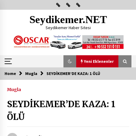
Skip
to
content
Seydikemer.NET
Seydikemer Haber Sitesi
Yeni Eklenenler
Home
Mugla
SEYDİKEMER’DE KAZA: 1 ÖLÜ
Yeni Eklenenler
Mugla
Başkan Aras Yatırımları Yerinde İnceledi
SEYDİKEMER’DE KAZA: 1
2 ay ago
ÖLÜ
CHP FETHİYE’DEN “ÜYE BULUŞMASI” ETKİNLİĞİ
2 ay ago