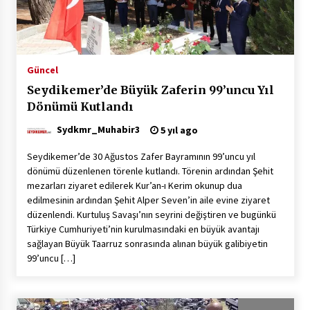
Çevre Bilinci Sahneye Taşınıyor: Çocuklardan
“Temiz Fethiye” Oyunu
2 ay ago
Güncel
Seydikemer’de Büyük Zaferin 99’uncu Yıl
9 Günde 119 Acil Olaya Müdahale Edildi
Dönümü Kutlandı
2 ay ago
Sydkmr_Muhabir3
5 yıl ago
Seydikemer’de 30 Ağustos Zafer Bayramının 99’uncu yıl
FETHİYE BELEDİYESİ HAZİRAN AYI MECLİS
dönümü düzenlenen törenle kutlandı. Törenin ardından Şehit
TOPLANTISI GERÇEKLEŞTİRİLDİ
mezarları ziyaret edilerek Kur’an-ı Kerim okunup dua
2 ay ago
edilmesinin ardından Şehit Alper Seven’in aile evine ziyaret
düzenlendi. Kurtuluş Savaşı’nın seyrini değiştiren ve bugünkü
HAYIRSEVER DİNÇER AKYALI’DAN EĞİTİME
Türkiye Cumhuriyeti’nin kurulmasındaki en büyük avantajı
DESTEK
sağlayan Büyük Taarruz sonrasında alınan büyük galibiyetin
2 ay ago
99’uncu […]
Mobil Tekerlekli Sandalye Tamir Aracı Engelsiz
Muğla İçin Yollarda