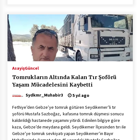
Asayiş
Güncel
Tomrukların Altında Kalan Tır Şoförü
Yaşam Mücadelesini Kaybetti
Sydkmr_Muhabir3
5 yıl ago
Fethiye’den Gebze’ye tomruk götüren Seydikemer’li tır
şoförü Mustafa Sazboğaz, kafasına tomruk düşmesi sonucu
kaldırıldığı hastanede yaşamını yitirdi. Edinilen bilgiye göre
kaza, Gebze’de meydana geldi. Seydikemer İlçesinden tırı ile
Gebze’ye tomruk sevkiyatı yapan Seydikemer’in Bayır
Mahallesinde ikamet eden 45 yaşındaki Mustafa Sazboğaz,