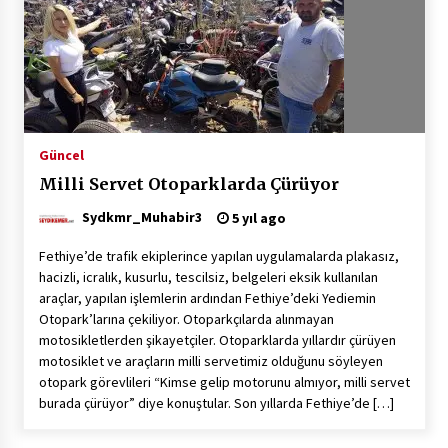
2 ay ago
Saadet Partisi Ziyaretlere Devam Ediyor
4 ay ago
Başkan Aras “Bizler Günü Kurtaran Değil, Yarını
Güncel
Kuran İşler İçin Çalışacağız”
Milli Servet Otoparklarda Çürüyor
9 ay ago
Sydkmr_Muhabir3
5 yıl ago
Seydikemer Belediye Meclisi Ekim Ayı
Toplantısı Yapıldı
Fethiye’de trafik ekiplerince yapılan uygulamalarda plakasız,
2 yıl ago
hacizli, icralık, kusurlu, tescilsiz, belgeleri eksik kullanılan
araçlar, yapılan işlemlerin ardından Fethiye’deki Yediemin
Otopark’larına çekiliyor. Otoparkçılarda alınmayan
“Hiç Kimse Kaçak Yapım Legalleşecek Ümidinde
motosikletlerden şikayetçiler. Otoparklarda yıllardır çürüyen
Olmamalı”
motosiklet ve araçların milli servetimiz olduğunu söyleyen
2 yıl ago
otopark görevlileri “Kimse gelip motorunu almıyor, milli servet
burada çürüyor” diye konuştular. Son yıllarda Fethiye’de […]
Muğla’da Çoğunluk CHP’de
2 yıl ago