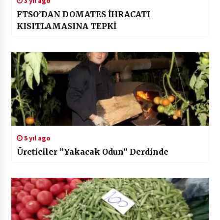
3 yıl ago
FTSO’DAN DOMATES İHRACATI
KISITLAMASINA TEPKİ
5 yıl ago
Üreticiler ”Yakacak Odun” Derdinde