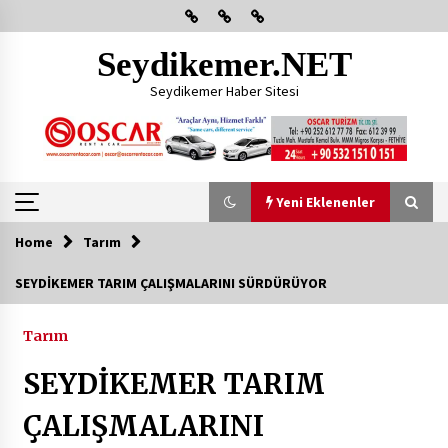
Skip
to
content
Seydikemer.NET
Seydikemer Haber Sitesi
Yeni Eklenenler
Home
Tarım
Yeni Eklenenler
SEYDİKEMER TARIM ÇALIŞMALARINI SÜRDÜRÜYOR
Başkan Aras Yatırımları Yerinde İnceledi
Tarım
2 ay ago
SEYDİKEMER TARIM
CHP FETHİYE’DEN “ÜYE BULUŞMASI” ETKİNLİĞİ
ÇALIŞMALARINI
2 ay ago