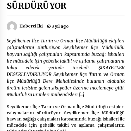
SÜRDÜRÜYOR
Çevre Bilinci Sahneye Taşınıyor: Çocuklardan
“Temiz Fethiye” Oyunu
2 ay ago
Haberci İki
3 yıl ago
Seydikemer İlçe Tarım ve Orman İlçe Müdürlüğü ekipleri
9 Günde 119 Acil Olaya Müdahale Edildi
çalışmalarını sürdürüyor. Seydikemer İlçe Müdürlüğü
2 ay ago
hayvan sağlığı çalışmaları kapsamında buzağı ishalleri
ile mücadele için gebelik takibi ve aşılama çalışmalarını
takip ederek yerinde inceledi. ŞİKAYETLER
FETHİYE BELEDİYESİ HAZİRAN AYI MECLİS
TOPLANTISI GERÇEKLEŞTİRİLDİ
DEĞERLENDİRİLİYOR Seydikemer İlçe Tarım ve Orman
2 ay ago
İlçe Müdürlüğü Dere Mahallesinde bulunan alabalık
üretim tesisine gelen şikayetler üzerine incelemeye gitti.
Müdürlük su ürünleri mühendisleri […]
HAYIRSEVER DİNÇER AKYALI’DAN EĞİTİME
DESTEK
2 ay ago
Seydikemer İlçe Tarım ve Orman İlçe Müdürlüğü ekipleri
çalışmalarını sürdürüyor. Seydikemer İlçe Müdürlüğü
hayvan sağlığı çalışmaları kapsamında buzağı ishalleri ile
Mobil Tekerlekli Sandalye Tamir Aracı Engelsiz
mücadele için gebelik takibi ve aşılama çalışmalarını
Muğla İçin Yollarda