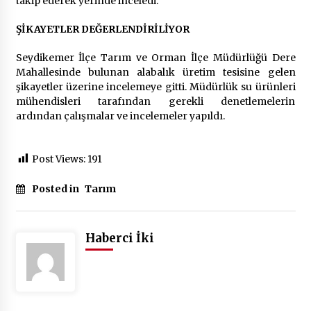
takip ederek yerinde inceledi.
2 ay ago
ŞİKAYETLER DEĞERLENDİRİLİYOR
Saadet Partisi Ziyaretlere Devam Ediyor
4 ay ago
Seydikemer İlçe Tarım ve Orman İlçe Müdürlüğü Dere
Mahallesinde bulunan alabalık üretim tesisine gelen
şikayetler üzerine incelemeye gitti. Müdürlük su ürünleri
mühendisleri tarafından gerekli denetlemelerin
Başkan Aras “Bizler Günü Kurtaran Değil, Yarını
Kuran İşler İçin Çalışacağız”
ardından çalışmalar ve incelemeler yapıldı.
9 ay ago
Post Views:
191
Seydikemer Belediye Meclisi Ekim Ayı
Toplantısı Yapıldı
Posted in
Tarım
2 yıl ago
“Hiç Kimse Kaçak Yapım Legalleşecek Ümidinde
Haberci İki
Olmamalı”
2 yıl ago
Muğla’da Çoğunluk CHP’de
2 yıl ago