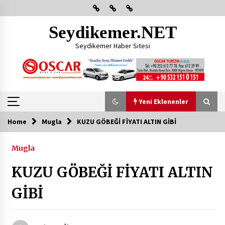
Skip
to
content
Seydikemer.NET
Seydikemer Haber Sitesi
Yeni Eklenenler
Home
Mugla
KUZU GÖBEĞİ FİYATI ALTIN GİBİ
Yeni Eklenenler
Mugla
Başkan Aras Yatırımları Yerinde İnceledi
KUZU GÖBEĞİ FİYATI ALTIN
2 ay ago
GİBİ
CHP FETHİYE’DEN “ÜYE BULUŞMASI” ETKİNLİĞİ
2 ay ago