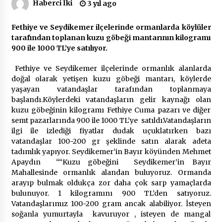
Haberci İki
3 yıl ago
Çevre Bilinci Sahneye Taşınıyor: Çocuklardan
Fethiye ve Seydikemer ilçelerinde ormanlarda köylüler
“Temiz Fethiye” Oyunu
tarafından toplanan kuzu göbeği mantarının kilogramı
2 ay ago
900 ile 1000 TL’ye satılıyor.
Fethiye ve Seydikemer ilçelerinde ormanlık alanlarda
9 Günde 119 Acil Olaya Müdahale Edildi
doğal olarak yetişen kuzu göbeği mantarı, köylerde
2 ay ago
yaşayan vatandaşlar tarafından toplanmaya
başlandı.Köylerdeki vatandaşların gelir kaynağı olan
kuzu göbeğinin kilogramı Fethiye Cuma pazarı ve diğer
FETHİYE BELEDİYESİ HAZİRAN AYI MECLİS
semt pazarlarında 900 ile 1000 TL’ye satıldı.Vatandaşların
TOPLANTISI GERÇEKLEŞTİRİLDİ
ilgi ile izlediği fiyatlar dudak uçuklatırken bazı
2 ay ago
vatandaşlar 100-200 gr şeklinde satın alarak adeta
tadımlık yapıyor. Seydikemer’in Bayır köyünden Mehmet
HAYIRSEVER DİNÇER AKYALI’DAN EĞİTİME
Apaydın ““Kuzu göbeğini Seydikemer’in Bayır
DESTEK
Mahallesinde ormanlık alandan buluyoruz. Ormanda
2 ay ago
arayıp bulmak oldukça zor daha çok sarp yamaçlarda
bulunuyor. 1 kilogramını 900 TL’den satıyoruz.
Vatandaşlarımız 100-200 gram ancak alabiliyor. İsteyen
Mobil Tekerlekli Sandalye Tamir Aracı Engelsiz
Muğla İçin Yollarda
soğanla yumurtayla kavuruyor , isteyen de mangal