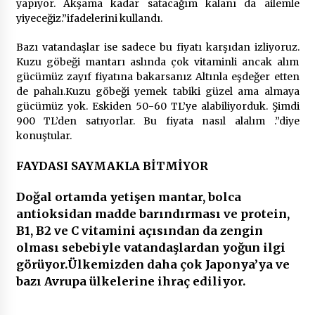
2 ay ago
yapıyor. Akşama kadar satacağım kalanı da ailemle
yiyeceğiz.”ifadelerini kullandı.
Saadet Partisi Ziyaretlere Devam Ediyor
Bazı vatandaşlar ise sadece bu fiyatı karşıdan izliyoruz.
4 ay ago
Kuzu göbeği mantarı aslında çok vitaminli ancak alım
gücümüz zayıf fiyatına bakarsanız Altınla eşdeğer etten
de pahalı.Kuzu göbeği yemek tabiki güzel ama almaya
Başkan Aras “Bizler Günü Kurtaran Değil, Yarını
gücümüz yok. Eskiden 50-60 TL’ye alabiliyorduk. Şimdi
Kuran İşler İçin Çalışacağız”
900 TL’den satıyorlar. Bu fiyata nasıl alalım .”diye
9 ay ago
konuştular.
FAYDASI SAYMAKLA BİTMİYOR
Seydikemer Belediye Meclisi Ekim Ayı
Toplantısı Yapıldı
2 yıl ago
Doğal ortamda yetişen mantar, bolca
antioksidan madde barındırması ve protein,
B1, B2 ve C vitamini açısından da zengin
“Hiç Kimse Kaçak Yapım Legalleşecek Ümidinde
Olmamalı”
olması sebebiyle vatandaşlardan yoğun ilgi
2 yıl ago
görüyor.Ülkemizden daha çok Japonya’ya ve
bazı Avrupa ülkelerine ihraç ediliyor.
Muğla’da Çoğunluk CHP’de
2 yıl ago