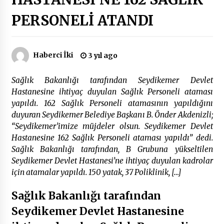
PERSONELİ ATANDI
Çevre Bilinci Sahneye Taşınıyor: Çocuklardan
“Temiz Fethiye” Oyunu
2 ay ago
Haberci İki
3 yıl ago
9 Günde 119 Acil Olaya Müdahale Edildi
Sağlık Bakanlığı tarafından Seydikemer Devlet
2 ay ago
Hastanesine ihtiyaç duyulan Sağlık Personeli ataması
yapıldı. 162 Sağlık Personeli atamasının yapıldığını
duyuran Seydikemer Belediye Başkanı B. Önder Akdenizli;
FETHİYE BELEDİYESİ HAZİRAN AYI MECLİS
TOPLANTISI GERÇEKLEŞTİRİLDİ
“Seydikemer’imize müjdeler olsun. Seydikemer Devlet
2 ay ago
Hastanesine 162 Sağlık Personeli ataması yapıldı” dedi.
Sağlık Bakanlığı tarafından, B Grubuna yükseltilen
Seydikemer Devlet Hastanesi’ne ihtiyaç duyulan kadrolar
HAYIRSEVER DİNÇER AKYALI’DAN EĞİTİME
DESTEK
için atamalar yapıldı. 150 yatak, 37 Poliklinik, […]
2 ay ago
Sağlık Bakanlığı tarafından
Mobil Tekerlekli Sandalye Tamir Aracı Engelsiz
Seydikemer Devlet Hastanesine
Muğla İçin Yollarda