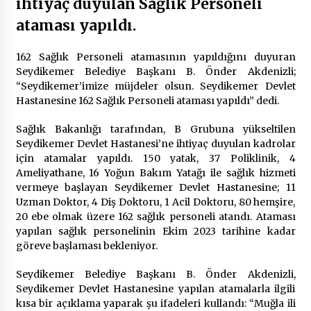
ihtiyaç duyulan Sağlık Personeli
2 ay ago
ataması yapıldı.
Saadet Partisi Ziyaretlere Devam Ediyor
4 ay ago
162 Sağlık Personeli atamasının yapıldığını duyuran
Seydikemer Belediye Başkanı B. Önder Akdenizli;
“Seydikemer’imize müjdeler olsun. Seydikemer Devlet
Hastanesine 162 Sağlık Personeli ataması yapıldı” dedi.
Başkan Aras “Bizler Günü Kurtaran Değil, Yarını
Kuran İşler İçin Çalışacağız”
9 ay ago
Sağlık Bakanlığı tarafından, B Grubuna yükseltilen
Seydikemer Devlet Hastanesi’ne ihtiyaç duyulan kadrolar
için atamalar yapıldı. 150 yatak, 37 Poliklinik, 4
Seydikemer Belediye Meclisi Ekim Ayı
Ameliyathane, 16 Yoğun Bakım Yatağı ile sağlık hizmeti
Toplantısı Yapıldı
vermeye başlayan Seydikemer Devlet Hastanesine; 11
2 yıl ago
Uzman Doktor, 4 Diş Doktoru, 1 Acil Doktoru, 80 hemşire,
20 ebe olmak üzere 162 sağlık personeli atandı. Ataması
“Hiç Kimse Kaçak Yapım Legalleşecek Ümidinde
yapılan sağlık personelinin Ekim 2023 tarihine kadar
Olmamalı”
göreve başlaması bekleniyor.
2 yıl ago
Seydikemer Belediye Başkanı B. Önder Akdenizli,
Seydikemer Devlet Hastanesine yapılan atamalarla ilgili
Muğla’da Çoğunluk CHP’de
kısa bir açıklama yaparak şu ifadeleri kullandı: “Muğla ili
2 yıl ago