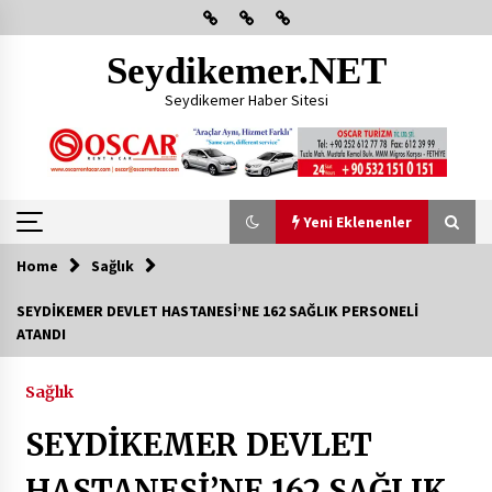
Skip
to
content
Seydikemer.NET
Seydikemer Haber Sitesi
Yeni Eklenenler
Home
Sağlık
Yeni Eklenenler
SEYDİKEMER DEVLET HASTANESİ’NE 162 SAĞLIK PERSONELİ
ATANDI
Başkan Aras Yatırımları Yerinde İnceledi
2 ay ago
Sağlık
SEYDİKEMER DEVLET
CHP FETHİYE’DEN “ÜYE BULUŞMASI” ETKİNLİĞİ
2 ay ago
HASTANESİ’NE 162 SAĞLIK